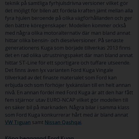
teknik på samtliga fyrhjulsdrivna versioner vilket gör
det möjligt för bilen att fördela kraften jämt mellan alla
fyra hjulen beroende på olika vägförhållanden och ger
den bättre köregenskaper. Modellen kommer också
med några olika motoralternativ där man bland annat
hittar olika bensin- och dieselversioner. På senaste
generationens Kuga som började tillverkas 2013 finns
det en rad olika utrustningspaket där man bland annat
hittar ST-Line för ett sportigare och tuffare utseende.
Det finns även lyx varianten Ford Kuga Vingale
tillverkad av det finaste materialet som Ford kan
erbjuda och som förhöjer lyxkänslan till en helt annan
nivå. En annan fördel med Ford Kuga är att den har fått
fem stjärnor utav EURO-NCAP vilket gör modellen till
en säker bil på marknaden. Några bilar i samma klass
som Ford Kuga konkurrerar hårt med är bland annat
VW Tiguan
samt
Nissan Qashqai
.
Köpa begagnad Ford Kuga