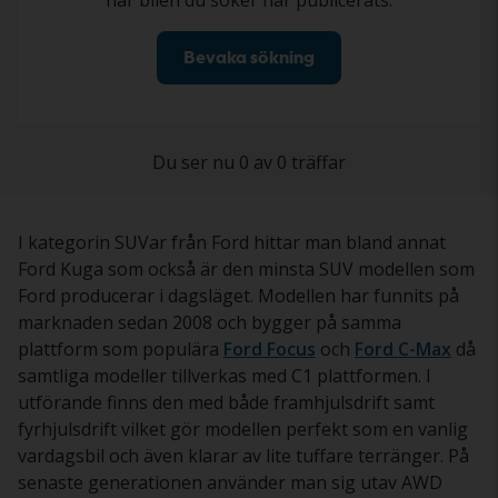
när bilen du söker har publicerats.
Bevaka sökning
Du ser nu 0 av 0 träffar
I kategorin SUVar från Ford hittar man bland annat
Ford Kuga som också är den minsta SUV modellen som
Ford producerar i dagsläget. Modellen har funnits på
marknaden sedan 2008 och bygger på samma
plattform som populära
Ford Focus
och
Ford C-Max
då
samtliga modeller tillverkas med C1 plattformen. I
utförande finns den med både framhjulsdrift samt
fyrhjulsdrift vilket gör modellen perfekt som en vanlig
vardagsbil och även klarar av lite tuffare terränger. På
senaste generationen använder man sig utav AWD