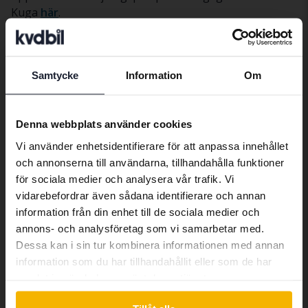
Kuga
här
.
Bilar
Ford
Kuga
Samtycke
Information
Om
Preferred language
Fordmodeller
We have detected that your browser
Ford C-Max
Ford Ka
Ford Ranger
Denna webbplats använder cookies
has other language preferences than
Ford Fiesta
Vi använder enhetsidentifierare för att anpassa innehållet
Ford Kuga
Ford S-Max
Swedish. To better service our friends
och annonserna till användarna, tillhandahålla funktioner
abroad we have an English language
Ford Focus
Ford Mondeo
för sociala medier och analysera vår trafik. Vi
site (kvdcars.com) that contains all the
vidarebefordrar även sådana identifierare och annan
same vehicles and services.
Ford Galaxy
Ford Mustang
information från din enhet till de sociala medier och
annons- och analysföretag som vi samarbetar med.
Dessa kan i sin tur kombinera informationen med annan
Continue in Swedish
information som du har tillhandahållit eller som de har
samlat in när du har använt deras tjänster.
Bilmärken
Switch to...