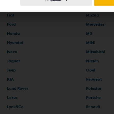
Ferrari
Maserati
Fiat
Mazda
Ford
Mercedes
Honda
MG
Hyundai
MINI
Iveco
Mitsubishi
Jaguar
Nissan
Jeep
Opel
KIA
Peugeot
Land Rover
Polestar
Lexus
Porsche
Lynk&Co
Renault