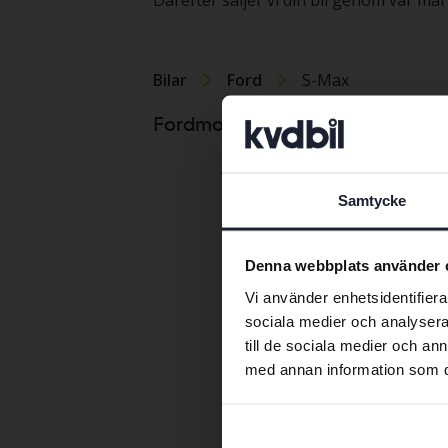
Därefter säljer vi din bil genom vår m
Bilar
Ford
S-Max
Ford C-Max
Fordmodeller
Ford Fiesta
Ford Focus
Samtycke
Denna webbplats använder 
Vi använder enhetsidentifierar
sociala medier och analysera 
till de sociala medier och a
med annan information som du 