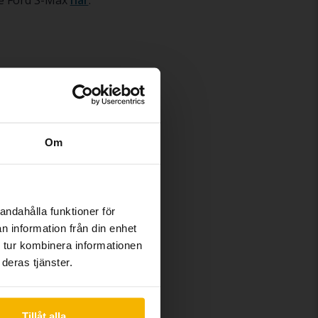
de Ford S-Max
här
.
Ford S-Max
Om
andahålla funktioner för
n information från din enhet
 tur kombinera informationen
deras tjänster.
Tillåt alla