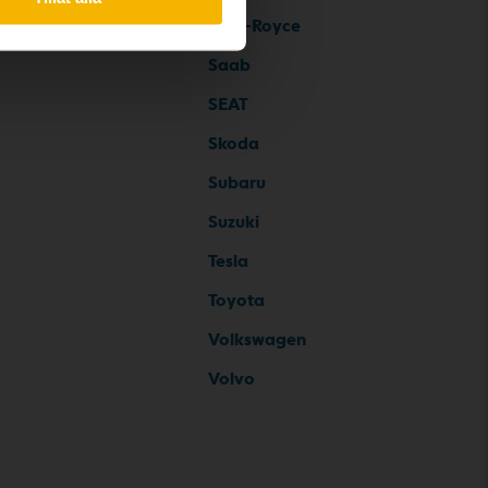
Rolls-Royce
Saab
SEAT
Skoda
Subaru
Suzuki
Tesla
Toyota
Volkswagen
Volvo