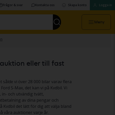
Frågor & svar
Kontakta oss
Skapa konto
Logga in
Meny
ktion eller till fast
t sålde vi över 28 000 bilar varav flera
 Ford S-Max, det kan vi på Kvdbil. Vi
 in- och utvändig tvätt,
 utbetalning av dina pengar och
 Kvdbil det lätt för dig att välja bland
 våra auktioner varje år.