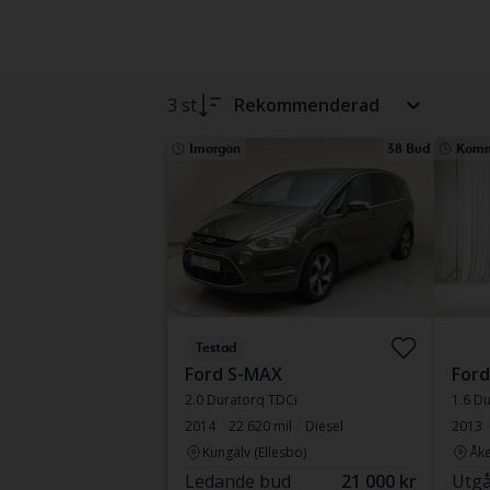
3 st
Rekommenderad
Imorgon
38 Bud
Komm
Testad
Ford S-MAX
For
2.0 Duratorq TDCi
1.6 D
2014
22 620 mil
Diesel
2013
Kungälv (Ellesbo)
Åke
Ledande bud
21 000 kr
Utgå