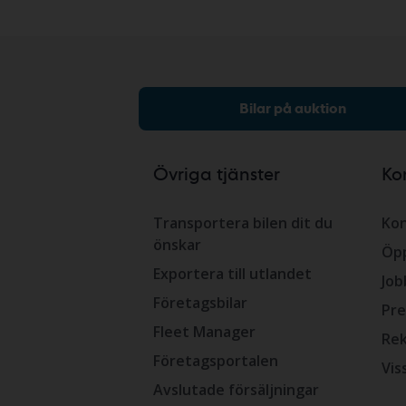
Bilar på auktion
Övriga tjänster
Ko
Transportera bilen dit du
Kon
önskar
Öpp
Exportera till utlandet
Job
Företagsbilar
Pre
Fleet Manager
Rek
Företagsportalen
Vis
Avslutade försäljningar