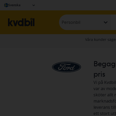
Svenska
Personbil
Begagna
pris
Vi på Kvdbil
var av model
sköter allt 
marknadsför
leverans til
ett stort u