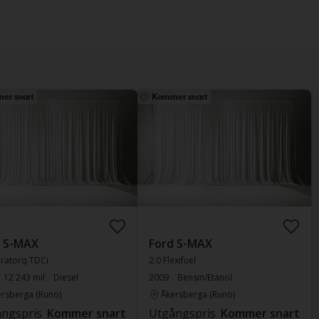
er snart
Kommer snart
d S-MAX
Ford S-MAX
uratorq TDCi
2.0 Flexifuel
12 243 mil
Diesel
2009
Bensin/Etanol
rsberga (Runö)
Åkersberga (Runö)
ngspris
Kommer snart
Utgångspris
Kommer snart