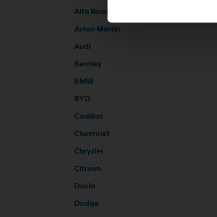
Alfa Romeo
Aston Martin
Audi
Bentley
BMW
BYD
Cadillac
Chevrolet
Chrysler
Citroen
Dacia
Dodge