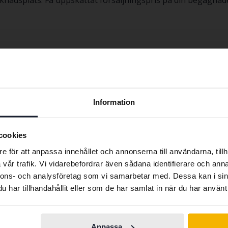
arknadsplats. Få uppskattat försäljningspris på din begagna
Ford Galaxy
Ford Mondeo
Ford Ka
Ford Mustang
Preferred language
Ford Kuga
Ford Ranger
Information
We have detected that your browser has other language
preferences than Swedish. To better service our friends
cookies
abroad we have an English language site (kvdcars.com) that
e för att anpassa innehållet och annonserna till användarna, tillh
contains all the same vehicles and services.
vår trafik. Vi vidarebefordrar även sådana identifierare och anna
nnons- och analysföretag som vi samarbetar med. Dessa kan i sin
har tillhandahållit eller som de har samlat in när du har använt 
Continue in
Switch to...
Bilmärken
Swedish
Anpassa