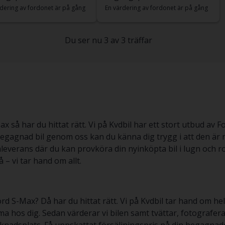
dering av fordonet är på gång
En värdering av fordonet är på gång
Du ser nu 3 av 3 träffar
 har du hittat rätt. Vi på Kvdbil har ett stort utbud av Ford
begagnad bil genom oss kan du känna dig trygg i att den är 
everans där du kan provköra din nyinköpta bil i lugn och ro
 – vi tar hand om allt.
rd S-Max? Då har du hittat rätt. Vi på Kvdbil tar hand om hel
a hos dig. Sedan värderar vi bilen samt tvättar, fotografer