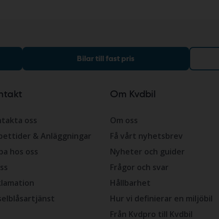
Bilar till fast pris
ntakt
Om Kvdbil
takta oss
Om oss
ettider & Anläggningar
Få vårt nyhetsbrev
ba hos oss
Nyheter och guider
ss
Frågor och svar
lamation
Hållbarhet
selblåsartjänst
Hur vi definierar en miljöbil
Från Kvdpro till Kvdbil