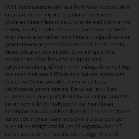
1998 introducerades den nya Ford Focus som skulle bli
ersättare till den mycket populära Ford Escort.
Modellen finns i flera olika utförande med bland annat
sedan, kombi, tre-dörrars coupé samt som cabriolet.
Även motoralternativen som finns att välja på senaste
generationen är generösa med bland annat bensin,
diesel och även som miljöbil. Som många andra
modeller har Ford Focus förknippats med
rallysammanhang då man under många år synts flitigt i
tävlingar med kända förare som bakom ratten som
t.ex. Colin McRae ansedd som en av de bästa
rallyförarna genom tiderna. Detta har lett till att
Focusen även har sportalternativ med bland annat RS
serien som står för "rallysport" där man får en
sportigare körupplevelse och med bland annat större
turbo och bromsar samt ett styvare chassi som gör
bilen till en riktigt vass bil ute på vägarna. Även ST
serien som står för " sports technology" finns på