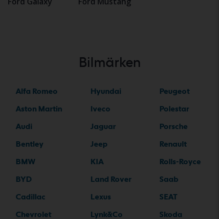
Ford Galaxy
Ford Mustang
Bilmärken
Alfa Romeo
Hyundai
Peugeot
Aston Martin
Iveco
Polestar
Audi
Jaguar
Porsche
Bentley
Jeep
Renault
BMW
KIA
Rolls-Royce
BYD
Land Rover
Saab
Cadillac
Lexus
SEAT
Chevrolet
Lynk&Co
Skoda