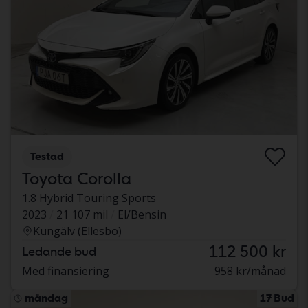
Testad
Toyota Corolla
1.8 Hybrid Touring Sports
2023
21 107 mil
El/Bensin
Kungälv (Ellesbo)
112 500 kr
Ledande bud
Med finansiering
958 kr/månad
måndag
17 Bud