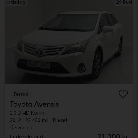
tisdag
29 Bud
Testad
Toyota Avensis
2.0 D-4D Kombi
2012
22 486 mil
Diesel
Svedala
21 000 kr
Ledande bud