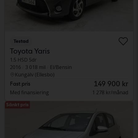
Testad
Toyota Yaris
1.5 HSD 5dr
2016
3 018 mil
El/Bensin
Kungälv (Ellesbo)
149 900 kr
Fast pris
Med finansiering
1 278 kr/månad
Sänkt pris