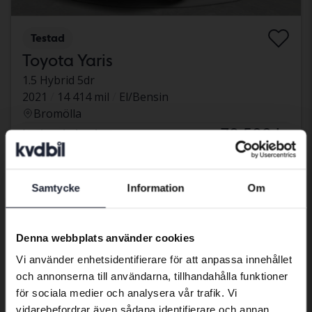
Testad
Toyota Yaris
1.5 Hybrid 5dr
2021
14 414 mil
El/Bensin
Bromölla
70 500 kr
Ledande bud
Med finansiering
601 kr/månad
måndag
24 Bud
Samtycke
Information
Om
Preferred language
We have detected that your browser
Denna webbplats använder cookies
has other language preferences than
Vi använder enhetsidentifierare för att anpassa innehållet
Swedish. To better service our friends
och annonserna till användarna, tillhandahålla funktioner
abroad we have an English language
för sociala medier och analysera vår trafik. Vi
site (kvdcars.com) that contains all the
vidarebefordrar även sådana identifierare och annan