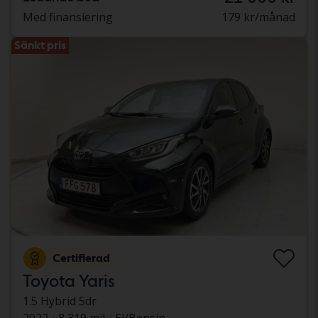
Med finansiering
179 kr/månad
Sänkt pris
Certifierad
Toyota Yaris
1.5 Hybrid 5dr
2022
8 319 mil
El/Bensin