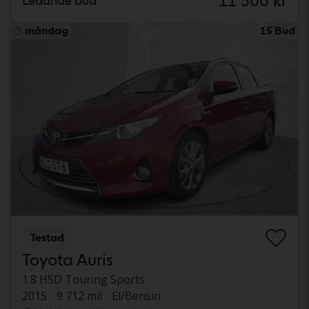
11 500 kr
Ledande bud
måndag
15 Bud
Testad
Toyota Auris
1.8 HSD Touring Sports
2015
9 712 mil
El/Bensin