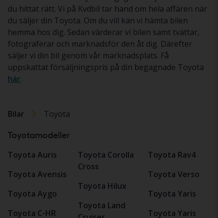
du hittat rätt. Vi på Kvdbil tar hand om hela affären när
du säljer din Toyota. Om du vill kan vi hämta bilen
hemma hos dig. Sedan värderar vi bilen samt tvättar,
fotograferar och marknadsför den åt dig. Därefter
säljer vi din bil genom vår marknadsplats. Få
uppskattat försäljningspris på din begagnade Toyota
här
.
Bilar
Toyota
Toyotamodeller
Toyota Auris
Toyota Corolla
Toyota Rav4
Cross
Toyota Avensis
Toyota Verso
Toyota Hilux
Toyota Aygo
Toyota Yaris
Toyota Land
Toyota C-HR
Toyota Yaris
Cruiser