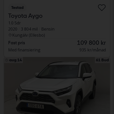
Testad
Toyota Aygo
1.0 5dr
2020
3 804 mil
Bensin
Kungälv (Ellesbo)
109 800 kr
Fast pris
Med finansiering
935 kr/månad
aug 14
61 Bud