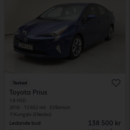
Testad
Toyota Prius
1.8 HSD
2016
13 652 mil
El/Bensin
Kungälv (Ellesbo)
138 500 kr
Ledande bud