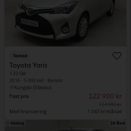
Testad
Toyota Yaris
1.33 5dr
2016
5 093 mil
Bensin
Kungälv (Ellesbo)
122 900 kr
Fast pris
124 900 kr
Med finansiering
1 047 kr/månad
tisdag
26 Bud