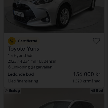
Certifierad
Toyota Yaris
1.5 Hybrid 5dr
2023
4 234 mil
El/Bensin
Linköping (Jägarvallen)
156 000 kr
Ledande bud
Med finansiering
1 329 kr/månad
tisdag
48 Bud