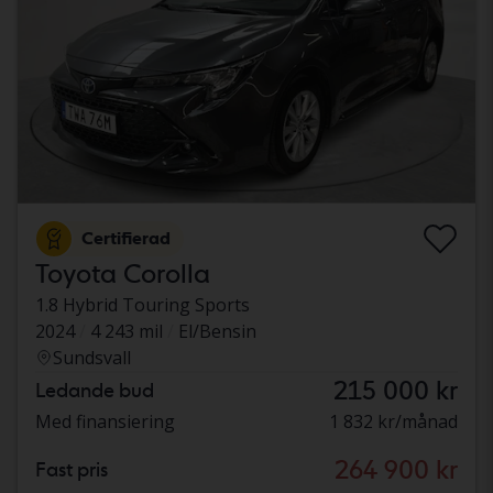
Certifierad
Toyota Corolla
1.8 Hybrid Touring Sports
2024
4 243 mil
El/Bensin
Sundsvall
215 000 kr
Ledande bud
Med finansiering
1 832 kr/månad
264 900 kr
Fast pris