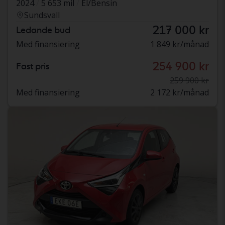
2024
5 653 mil
El/Bensin
Sundsvall
217 000 kr
Ledande bud
Med finansiering
1 849 kr/månad
254 900 kr
Fast pris
259 900 kr
Med finansiering
2 172 kr/månad