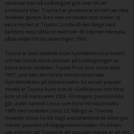
vävstolar men så småningom gick över till att
producera bilar. Toyota har producerat en hel rad olika
modeller genom åren men en modell som sticker ut
extra mycket är Toyota Corolla då den länge varit
världens mest sålda bil med över 40 miljoner exemplar
sålda sedan första lanseringen 1966.
Toyota är även ledande inom hybridelektriska fordon
och har satsat stora resurser på framtagningen av
bland annat modellen Toyota Prius som lanserades
1997, som blev den första massproducerade
hybridmodellen på bilmarknaden. En annan populär
modell är Toyota Auris som är i Golfklassen och först
kom ut på marknaden 2006. Företagets premiumbilar
går under namnet Lexus som först introducerades
1989 med modellen Lexus LS. Många av Toyotas
modeller anses ha ett högt andrahandsvärde vilket gör
märket populärt på begagnatmarknaden. En annan
sak som gör att Toyota är ett populärt märke är att det