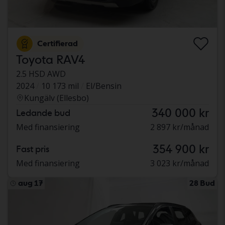
Certifierad
Toyota RAV4
2.5 HSD AWD
2024
10 173 mil
El/Bensin
Kungälv (Ellesbo)
340 000 kr
Ledande bud
Med finansiering
2 897 kr/månad
354 900 kr
Fast pris
Med finansiering
3 023 kr/månad
aug 17
28 Bud