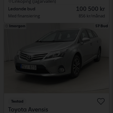
Linköping (Jägarvallen)
100 500 kr
Ledande bud
Med finansiering
856 kr/månad
Imorgon
57 Bud
Testad
Toyota Avensis