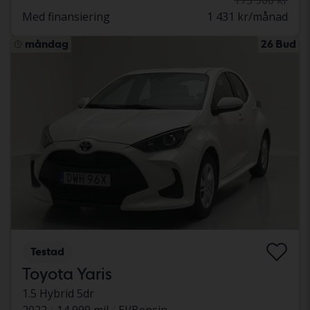
175 900 kr
Med finansiering
1 431 kr/månad
måndag
26 Bud
Testad
Toyota Yaris
1.5 Hybrid 5dr
2022
14 999 mil
El/Bensin