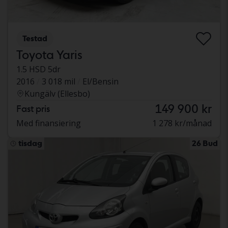
Testad
Toyota Yaris
1.5 HSD 5dr
2016
3 018 mil
El/Bensin
Kungälv (Ellesbo)
149 900 kr
Fast pris
Med finansiering
1 278 kr/månad
tisdag
26 Bud