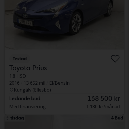
Testad
Toyota Prius
1.8 HSD
2016
13 652 mil
El/Bensin
Kungälv (Ellesbo)
138 500 kr
Ledande bud
Med finansiering
1 180 kr/månad
tisdag
4 Bud