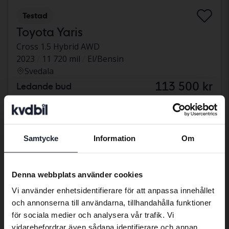
Testad
Toyota Yaris
Cross 1.5 Hybrid AWD
2023
11 720 mil
El/Bensin
Svedala
113 500 kr
Ledande bud
Med finansiering
967 kr/månad
måndag
13 Bud
Samtycke
Information
Om
Preferred language
We have detected that your browser
Denna webbplats använder cookies
has other language preferences than
Vi använder enhetsidentifierare för att anpassa innehållet
Swedish. To better service our friends
och annonserna till användarna, tillhandahålla funktioner
abroad we have an English language
för sociala medier och analysera vår trafik. Vi
site (kvdcars.com) that contains all the
vidarebefordrar även sådana identifierare och annan