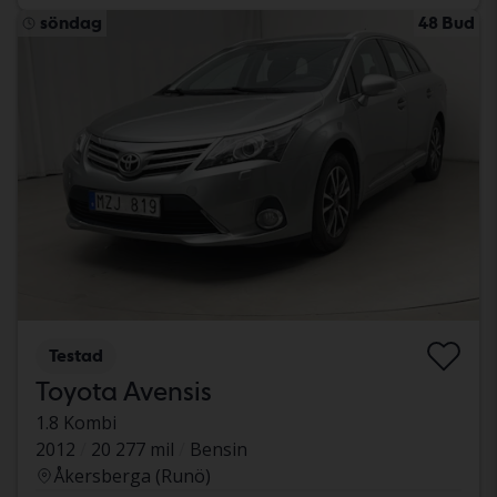
söndag
48 Bud
Testad
Toyota Avensis
1.8 Kombi
2012
20 277 mil
Bensin
Åkersberga (Runö)