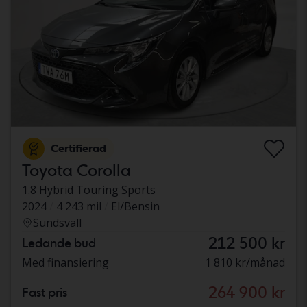
Certifierad
Toyota Corolla
1.8 Hybrid Touring Sports
2024
4 243 mil
El/Bensin
Sundsvall
212 500 kr
Ledande bud
Med finansiering
1 810 kr/månad
264 900 kr
Fast pris