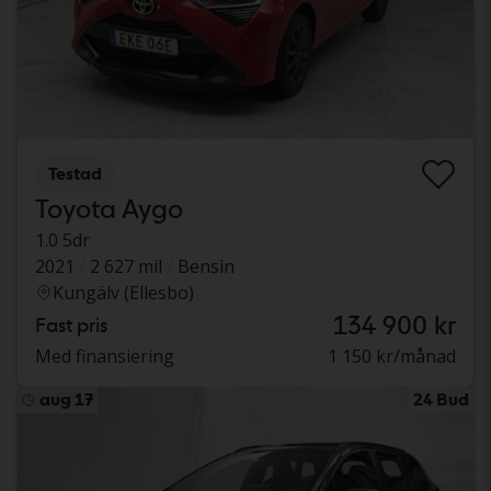
Testad
Toyota Aygo
1.0 5dr
2021
2 627 mil
Bensin
Kungälv (Ellesbo)
134 900 kr
Fast pris
Med finansiering
1 150 kr/månad
aug 17
24 Bud