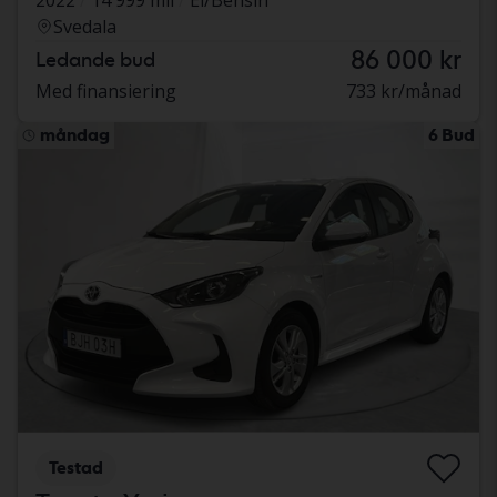
Svedala
86 000 kr
Ledande bud
Med finansiering
733 kr/månad
måndag
6 Bud
Testad