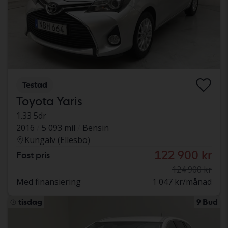
Testad
Toyota Yaris
1.33 5dr
2016
5 093 mil
Bensin
Kungälv (Ellesbo)
122 900 kr
Fast pris
124 900 kr
Med finansiering
1 047 kr/månad
tisdag
9 Bud