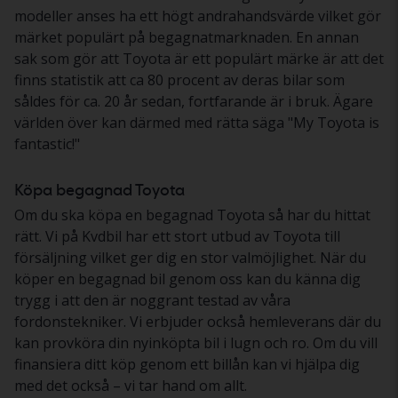
modeller anses ha ett högt andrahandsvärde vilket gör
märket populärt på begagnatmarknaden. En annan
sak som gör att Toyota är ett populärt märke är att det
finns statistik att ca 80 procent av deras bilar som
såldes för ca. 20 år sedan, fortfarande är i bruk. Ägare
världen över kan därmed med rätta säga "My Toyota is
fantastic!"
Köpa begagnad Toyota
Om du ska köpa en begagnad Toyota så har du hittat
rätt. Vi på Kvdbil har ett stort utbud av Toyota till
försäljning vilket ger dig en stor valmöjlighet. När du
köper en begagnad bil genom oss kan du känna dig
trygg i att den är noggrant testad av våra
fordonstekniker. Vi erbjuder också hemleverans där du
kan provköra din nyinköpta bil i lugn och ro. Om du vill
finansiera ditt köp genom ett billån kan vi hjälpa dig
med det också – vi tar hand om allt.