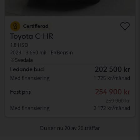
Certifierad
Toyota C-HR
1.8 HSD
2023
3 650 mil
El/Bensin
Svedala
202 500 kr
Ledande bud
Med finansiering
1 725 kr/månad
254 900 kr
Fast pris
259 900 kr
Med finansiering
2 172 kr/månad
Du ser nu 20 av 20 träffar