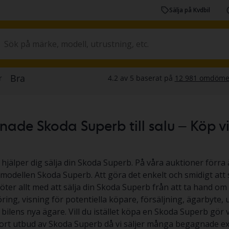
Sälja på Kvdbil
de Skoda Superb till salu – Köp via 
 hjälper dig sälja din Skoda Superb. På våra auktioner förra å
v modellen Skoda Superb. Att göra det enkelt och smidigt att 
köter allt med att sälja din Skoda Superb från att ta hand om 
ing, visning för potentiella köpare, försäljning, ägarbyte,
l bilens nya ägare. Vill du istället köpa en Skoda Superb gör vi
tort utbud av Skoda Superb då vi säljer många begagnade ex