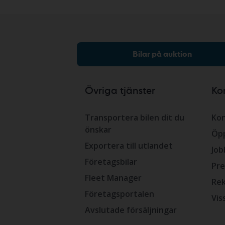
Bilar på auktion
Övriga tjänster
Ko
Transportera bilen dit du
Kon
önskar
Öpp
Exportera till utlandet
Job
Företagsbilar
Pre
Fleet Manager
Rek
Företagsportalen
Vis
Avslutade försäljningar