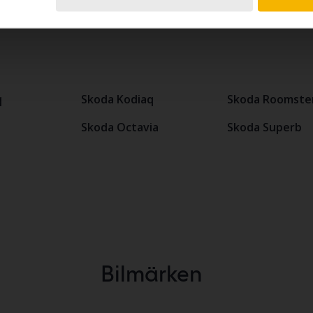
arknadsplats. Få uppskattat försäljningspris på din begagn
q
Skoda Kodiaq
Skoda Roomste
Skoda Octavia
Skoda Superb
Bilmärken