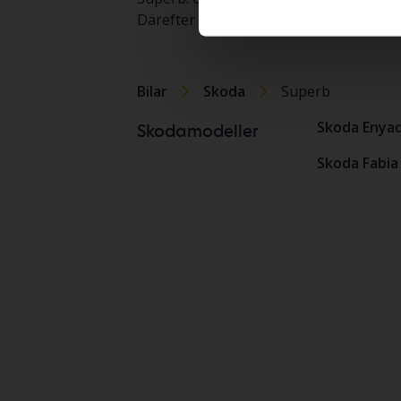
Därefter säljer vi din bil genom vår m
Bilar
Skoda
Superb
Skoda Enya
Skodamodeller
Skoda Fabia