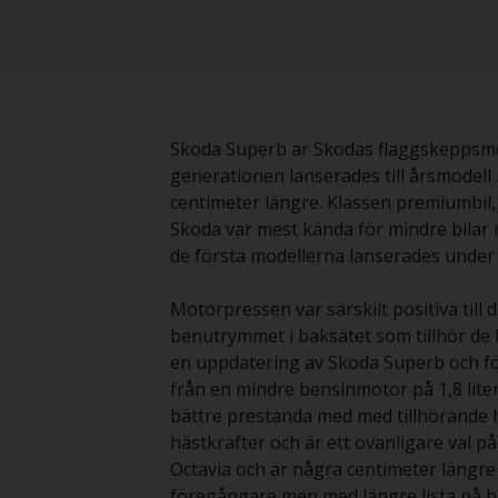
Skoda Superb är Skodas flaggskeppsmode
generationen lanserades till årsmodell
centimeter längre. Klassen premiumbil,
Skoda var mest kända för mindre bilar 
de första modellerna lanserades under 
Motorpressen var särskilt positiva til
benutrymmet i baksätet som tillhör de b
en uppdatering av Skoda Superb och fö
från en mindre bensinmotor på 1,8 liter 
bättre prestanda med med tillhörande 
hästkrafter och är ett ovanligare val
Octavia och är några centimeter längre
föregångare men med längre lista på bå