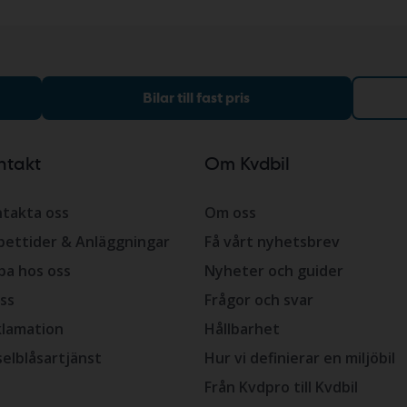
Bilar till fast pris
ntakt
Om Kvdbil
takta oss
Om oss
ettider & Anläggningar
Få vårt nyhetsbrev
ba hos oss
Nyheter och guider
ss
Frågor och svar
lamation
Hållbarhet
selblåsartjänst
Hur vi definierar en miljöbil
Från Kvdpro till Kvdbil