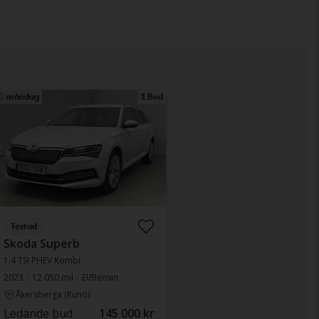
måndag
1 Bud
Testad
Skoda Superb
1.4 TSI PHEV Kombi
2023
12 050 mil
El/Bensin
Åkersberga (Runö)
Ledande bud
145 000 kr