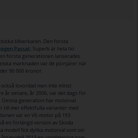
iska tillverkaren. Den första
wagen Passat
, Superb är hela tio
en första generationen lanserades.
peiska marknaden var de pionjärer när
der 90 000 kronor.
 också lovordad men inte minst
e år senare, år 2006, var det dags för
e. Denna generation har motorval
r till mer effektfulla varianter med
ationen var en V6-motor på 193
på en förlängd version av Skoda
 modell fick dylika motorval som sin
ll årsmodell 2013 en uppdatering som