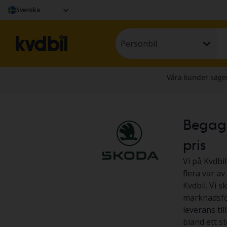
Svenska
Personbil
Begagna
pris
Vi på Kvdbil
flera var a
Kvdbil. Vi s
marknadsför
leverans til
bland ett s