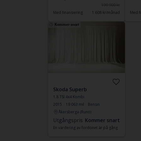
199 900 kr
Med finansiering
1 608 kr/månad
Med fi
Kommer snart
Skoda Superb
1.8 TSI 4x4 Kombi
2015
19 063 mil
Bensin
Åkersberga (Runö)
Utgångspris
Kommer snart
En värdering av fordonet är på gång