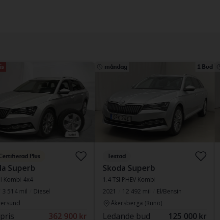
is
måndag
1 Bud
Certifierad Plus
Testad
da Superb
Skoda Superb
DI Kombi 4x4
1.4 TSI PHEV Kombi
3 514 mil
Diesel
2021
12 492 mil
El/Bensin
tersund
Åkersberga (Runö)
 pris
362 900 kr
Ledande bud
125 000 kr