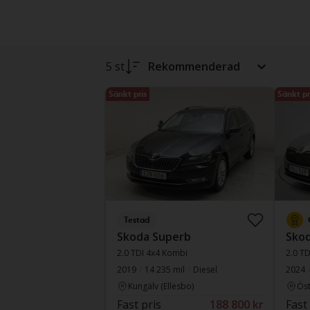
5 st
Rekommenderad
Sänkt pris
Sänkt pr
Testad
Skoda Superb
Sko
2.0 TDI 4x4 Kombi
2.0 T
2019
14 235 mil
Diesel
2024
Kungälv (Ellesbo)
Ös
Fast pris
188 800 kr
Fast