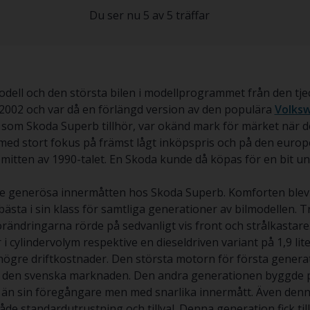
Du ser nu 5 av 5 träffar
ll och den största bilen i modellprogrammet från den tjeck
 2002 och var då en förlängd version av den populära
Volks
 som Skoda Superb tillhör, var okänd mark för märket när d
med stort fokus på främst lågt inköpspris och på den euro
mitten av 1990-talet. En Skoda kunde då köpas för en bit un
l de generösa innermåtten hos Skoda Superb. Komforten blev
ästa i sin klass för samtliga generationer av bilmodellen. Tr
rändringarna rörde på sedvanligt vis front och strålkastar
i cylindervolym respektive en dieseldriven variant på 1,9 lite
högre driftkostnader. Den största motorn för första gener
 på den svenska marknaden. Den andra generationen byggde 
 än sin föregångare men med snarlika innermått. Även denna
de standardutrustning och tillval. Denna generation fick ti