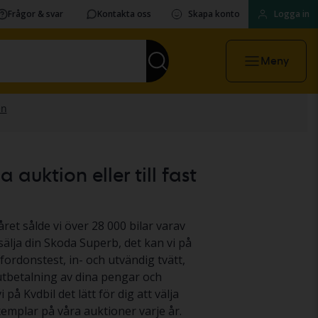
Frågor & svar
Kontakta oss
Skapa konto
Logga in
Meny
auktion eller till fast
ret sålde vi över 28 000 bilar varav
sälja din Skoda Superb, det kan vi på
fordonstest, in- och utvändig tvätt,
 utbetalning av dina pengar och
 på Kvdbil det lätt för dig att välja
emplar på våra auktioner varje år.