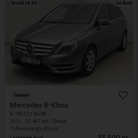
Ikväll 18:38
44 Bud
Testad
Mercedes B-Klass
B 180 CDI W246
2012
23 467 mil
Diesel
Åkersberga (Runö)
33 500 kr
Ledande bud