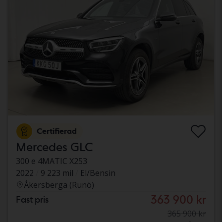
Certifierad
Mercedes GLC
300 e 4MATIC X253
2022
9 223 mil
El/Bensin
Åkersberga (Runö)
363 900 kr
Fast pris
365 900 kr