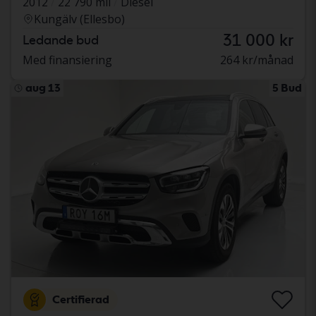
2012
22 790 mil
Diesel
Kungälv (Ellesbo)
31 000 kr
Ledande bud
Med finansiering
264 kr/månad
aug 13
5 Bud
Certifierad