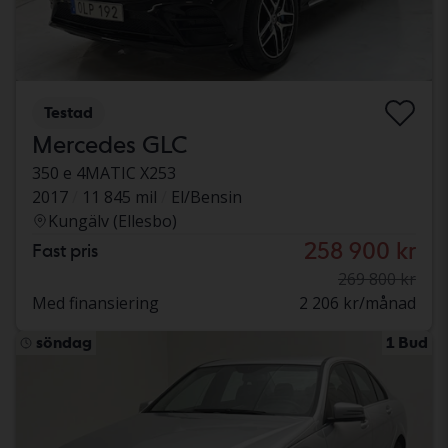
Testad
Mercedes GLC
350 e 4MATIC X253
2017
11 845 mil
El/Bensin
Kungälv (Ellesbo)
258 900 kr
Fast pris
269 800 kr
Med finansiering
2 206 kr/månad
söndag
1 Bud