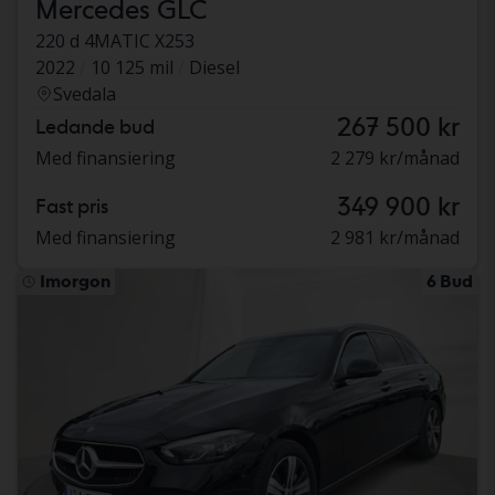
Mercedes GLC
220 d 4MATIC X253
2022
10 125 mil
Diesel
Svedala
267 500 kr
Ledande bud
Med finansiering
2 279 kr/månad
349 900 kr
Fast pris
Med finansiering
2 981 kr/månad
Imorgon
6 Bud