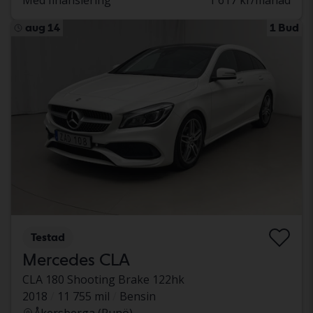
Med finansiering
1 617 kr/månad
aug 14
1 Bud
Testad
Mercedes CLA
CLA 180 Shooting Brake 122hk
2018
11 755 mil
Bensin
Åkersberga (Runö)