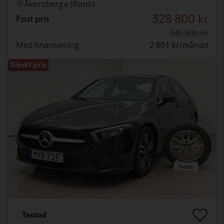
Åkersberga (Runö)
328 800 kr
Fast pris
349 900 kr
Med finansiering
2 801 kr/månad
Sänkt pris
Testad