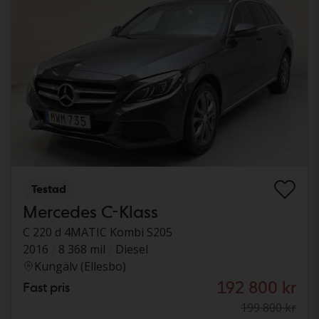
Testad
Mercedes C-Klass
C 220 d 4MATIC Kombi S205
2016
8 368 mil
Diesel
Kungälv (Ellesbo)
192 800 kr
Fast pris
199 800 kr