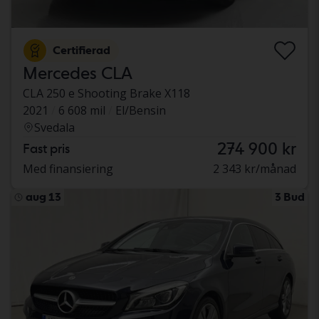
Certifierad
Mercedes CLA
CLA 250 e Shooting Brake X118
2021
6 608 mil
El/Bensin
Svedala
274 900 kr
Fast pris
Med finansiering
2 343 kr/månad
aug 13
3 Bud