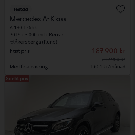
Testad
Mercedes A-Klass
A 180 136hk
2019
3 000 mil
Bensin
Åkersberga (Runö)
187 900 kr
Fast pris
212 900 kr
Med finansiering
1 601 kr/månad
Sänkt pris