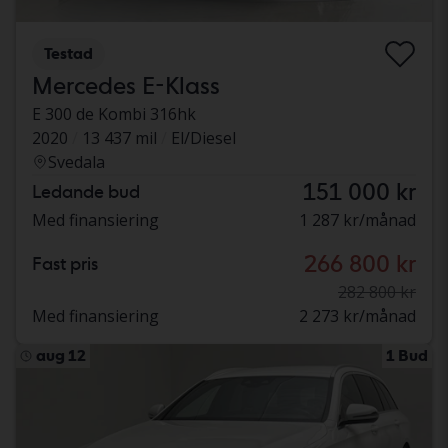
Testad
Mercedes E-Klass
E 300 de Kombi 316hk
2020
13 437 mil
El/Diesel
Svedala
151 000 kr
Ledande bud
Med finansiering
1 287 kr/månad
266 800 kr
Fast pris
282 800 kr
Med finansiering
2 273 kr/månad
aug 12
1 Bud