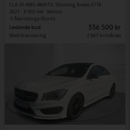
CLA 35 AMG 4MATIC Shooting Brake X118
2021
8 902 mil
Bensin
Åkersberga (Runö)
336 500 kr
Ledande bud
Med finansiering
2 867 kr/månad