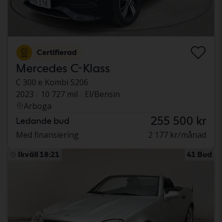
Certifierad
Mercedes C-Klass
C 300 e Kombi S206
2023
10 727 mil
El/Bensin
Arboga
255 500 kr
Ledande bud
Med finansiering
2 177 kr/månad
Ikväll 18:21
41 Bud