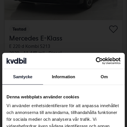
Testad
Mercedes E-Klass
E 220 d Kombi S213
2020
11 448 mil
Diesel
Svedala
302 900 kr
Fast pris
305 900 kr
Samtycke
Information
Om
Preferred language
Med finansiering
2 581 kr/månad
We have detected that your browser
Sänkt pris
Denna webbplats använder cookies
has other language preferences than
Vi använder enhetsidentifierare för att anpassa innehållet
Swedish. To better service our friends
och annonserna till användarna, tillhandahålla funktioner
abroad we have an English language
för sociala medier och analysera vår trafik. Vi
site (kvdcars.com) that contains all the
vidarebefordrar även sådana identifierare och annan