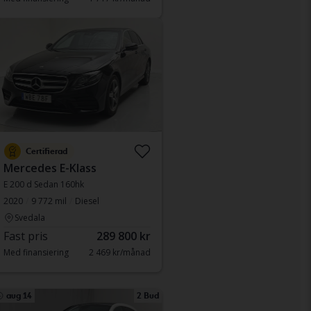
Certifierad
Mercedes E-Klass
E 200 d Sedan 160hk
2020
9 772 mil
Diesel
Svedala
Fast pris
289 800 kr
Med finansiering
2 469 kr/månad
aug 14
2 Bud