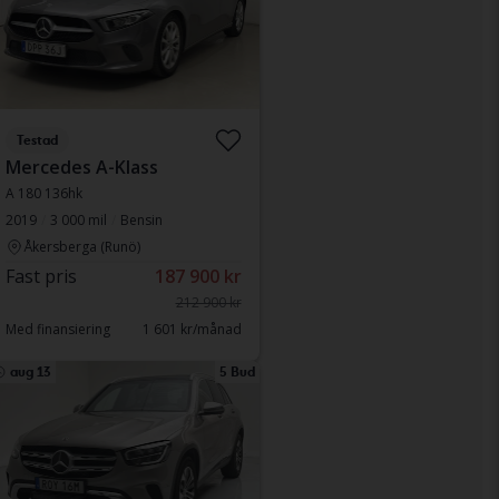
Testad
Mercedes A-Klass
A 180 136hk
2019
3 000 mil
Bensin
Åkersberga (Runö)
Fast pris
187 900 kr
212 900 kr
Med finansiering
1 601 kr/månad
aug 13
5 Bud