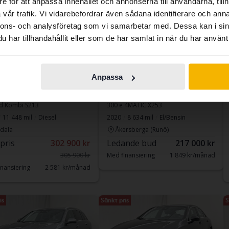
e för att anpassa innehållet och annonserna till användarna, tillh
contains all the same vehicles and services.
vår trafik. Vi vidarebefordrar även sådana identifierare och anna
nnons- och analysföretag som vi samarbetar med. Dessa kan i sin
har tillhandahållit eller som de har samlat in när du har använt 
Continue in
Switch to...
Swedish
Anpassa
ad
Testad
edes E-Klass
Mercedes GLC
 d Kombi S213
300 e 4MATIC X253
11 448 mil
Diesel
2020
8 634 mil
El/Bensin
dala
Åkersberga (Runö)
 pris
302 900 kr
Ledande bud
217 000 kr
305 900 kr
Med finansiering
1 849 kr/månad
nansiering
2 581 kr/månad
is
Sänkt pris
S