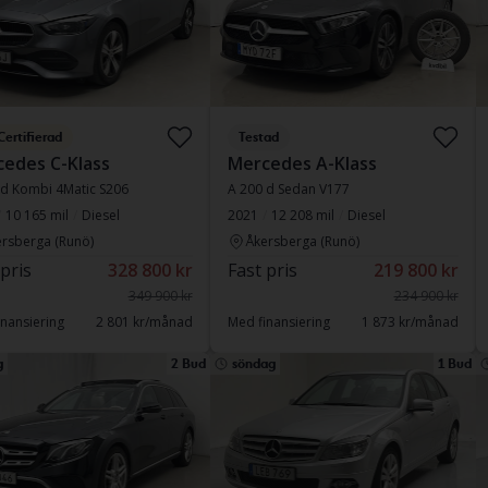
Certifierad
Testad
edes C-Klass
Mercedes A-Klass
 d Kombi 4Matic S206
A 200 d Sedan V177
10 165 mil
Diesel
2021
12 208 mil
Diesel
rsberga (Runö)
Åkersberga (Runö)
 pris
328 800 kr
Fast pris
219 800 kr
349 900 kr
234 900 kr
nansiering
2 801 kr/månad
Med finansiering
1 873 kr/månad
g
2 Bud
söndag
1 Bud