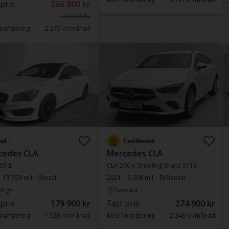
 pris
266 800 kr
282 800 kr
nansiering
2 273 kr/månad
ad
Certifierad
cedes CLA
Mercedes CLA
20 d
CLA 250 e Shooting Brake X118
13 759 mil
Diesel
2021
6 608 mil
El/Bensin
inge
Svedala
 pris
179 900 kr
Fast pris
274 900 kr
nansiering
1 533 kr/månad
Med finansiering
2 343 kr/månad