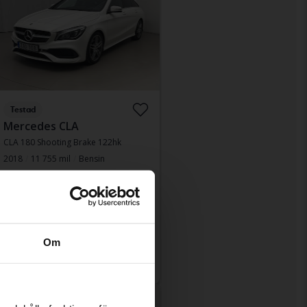
Testad
Mercedes CLA
CLA 180 Shooting Brake 122hk
2018
11 755 mil
Bensin
Åkersberga (Runö)
Ledande bud
93 500 kr
Med finansiering
796 kr/månad
Fast pris
166 800 kr
Om
182 800 kr
Med finansiering
1 421 kr/månad
änkt pris