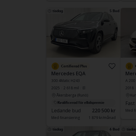
tisdag
5 Bud
Certifierad Plus
Mercedes EQA
Merc
300 4Matic H243
A 200
2025
2 618 mil
El
2018
Åkersberga (Runö)
Kun
Fast
Kvalificerad för elbilspremie
Ledande bud
220 500 kr
Med fi
Med finansiering
1 879 kr/månad
tisdag
6 Bud
tisda