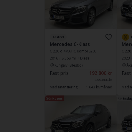
Testad
Mercedes C-Klass
Merc
C 220 d 4MATIC Kombi S205
C 220
2016
8 368 mil
Diesel
2023
Kungälv (Ellesbo)
Åke
Fast pris
192 800 kr
Fast
199 800 kr
Med finansiering
1 643 kr/månad
Med fi
Sänkt pris
tisda