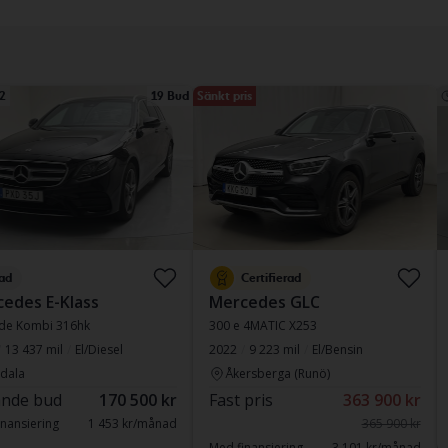
2
19 Bud
Sänkt pris
ad
Certifierad
edes E-Klass
Mercedes GLC
 de Kombi 316hk
300 e 4MATIC X253
13 437 mil
El/Diesel
2022
9 223 mil
El/Bensin
dala
Åkersberga (Runö)
nde bud
170 500 kr
Fast pris
363 900 kr
nansiering
1 453 kr/månad
365 900 kr
Med finansiering
3 101 kr/månad