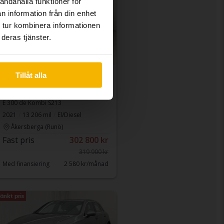
andahålla funktioner för
n information från din enhet
 tur kombinera informationen
deras tjänster.
Tillåt alla
Testad
Mercedes E-Klass
E 300 de Kombi S213
2021
13 206 mil
El/Diesel
Åkersberga (Runö)
Fast pris
302 800 kr
319 900 kr
Med finansiering
2 580 kr/månad
änkt pris