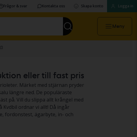
Frågor & svar
Kontakta oss
Skapa konto
Logga in
Meny
on eller till fast pris
abrioleter. Märket med stjärnan pryder
 salu längre ned. De populäraste
äst på. Vill du slippa allt krångel med
 Kvdbil ordnar vi allt! Då ingår
e, fordonstest, ägarbyte, in- och