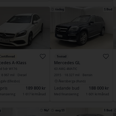
tisdag
1 Bud
Certifierad
Testad
edes A-Klass
Mercedes GL
 d 5dr W176
63 AMG 4MATIC
8 967 mil
Diesel
2015
18 327 mil
Bensin
gälv (Ellesbo)
Åkersberga (Runö)
 pris
189 800 kr
Ledande bud
188 000 kr
nansiering
1 617 kr/månad
Med finansiering
1 601 kr/månad
g
Ny!
aug 13
3 Bud