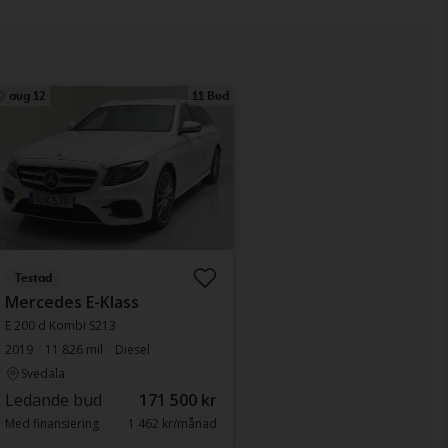
aug 12
11 Bud
Testad
Mercedes E-Klass
E 200 d Kombi S213
2019
11 826 mil
Diesel
Svedala
Ledande bud
171 500 kr
Med finansiering
1 462 kr/månad