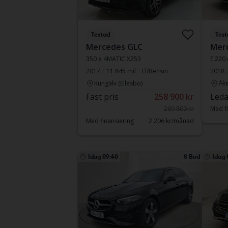
Testad
Test
Mercedes GLC
Merc
350 e 4MATIC X253
2017
11 845 mil
El/Bensin
2018
Kungälv (Ellesbo)
Åke
Fast pris
258 900 kr
Leda
269 800 kr
Med fi
Med finansiering
2 206 kr/månad
Idag 09:40
8 Bud
Idag 