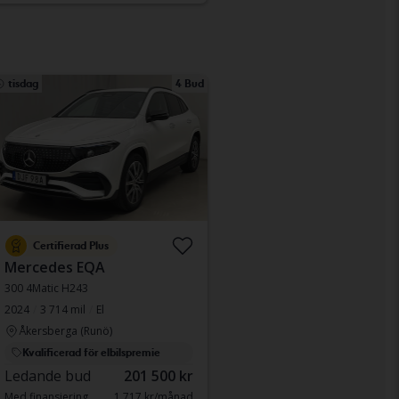
tisdag
4 Bud
Certifierad Plus
Mercedes EQA
300 4Matic H243
2024
3 714 mil
El
Åkersberga (Runö)
Kvalificerad för elbilspremie
Ledande bud
201 500 kr
Med finansiering
1 717 kr/månad