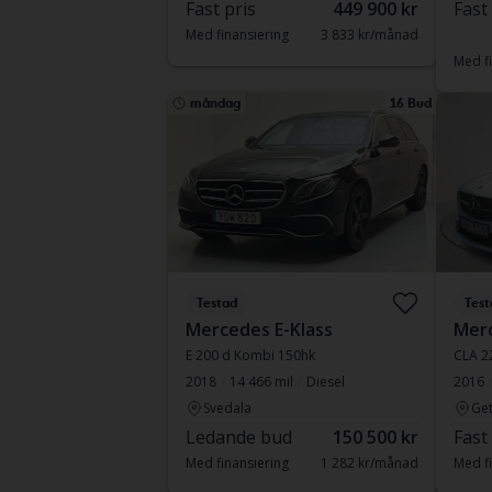
Fast pris
449 900 kr
Fast
Med finansiering
3 833 kr/månad
Med fi
måndag
16 Bud
Testad
Test
Mercedes E-Klass
Mer
E 200 d Kombi 150hk
CLA 2
2018
14 466 mil
Diesel
2016
Svedala
Get
Ledande bud
150 500 kr
Fast
Med finansiering
1 282 kr/månad
Med fi