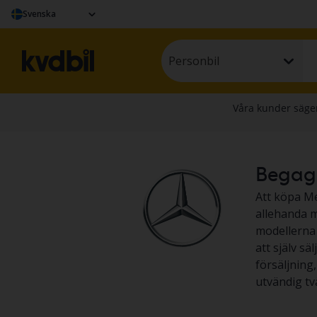
Svenska
Personbil
Begagna
Att köpa Me
allehanda m
modellerna ä
att själv sä
försäljning
utvändig tv