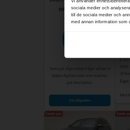
Vi använder enhetsidentifierar
sociala medier och analysera 
som passar dig?
till de sociala medier och a
med annan information som du 
Test
Merc
E 220
2020
Svara på några enkla frågor så kan vi
Sve
hjälpa dig hitta bilar som matchar
Fast
just dina behov.
Med fi
Gör bilguiden
Sänkt pris
Sänkt pr