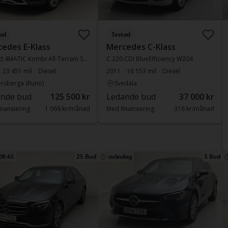
ad
Testad
edes E-Klass
Mercedes C-Klass
E 220 d 4MATIC Kombi All-Terrain S213
C 220 CDI BlueEfficiency W204
23 451 mil
Diesel
2011
16 153 mil
Diesel
rsberga (Runö)
Svedala
nde bud
125 500 kr
Ledande bud
37 000 kr
nansiering
1 069 kr/månad
Med finansiering
316 kr/månad
08:45
25 Bud
måndag
3 Bud