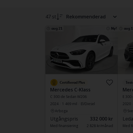
47 st
Rekommenderad
aug 21
Ny!
aug 1
Certifierad Plus
Test
Mercedes C-Klass
Merc
C 300 de Sedan W206
E 300
2024
1 469 mil
El/Diesel
2020
Arboga
Sve
Utgångspris
332 000 kr
Leda
Med finansiering
2 828 kr/månad
Med fi