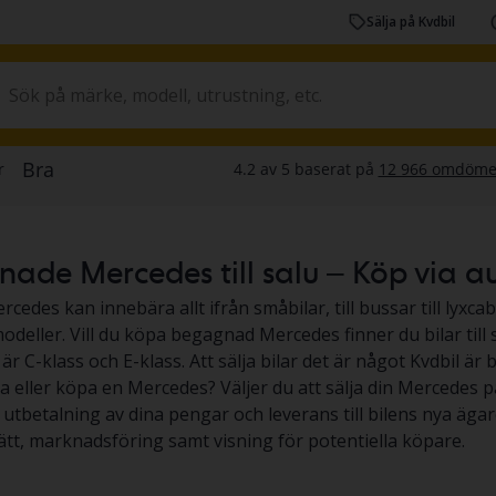
Sälja på Kvdbil
de Mercedes till salu – Köp via aukti
rcedes kan innebära allt ifrån småbilar, till bussar till lyxc
odeller. Vill du köpa begagnad Mercedes finner du bilar till
r C-klass och E-klass. Att sälja bilar det är något Kvdbil är b
lja eller köpa en Mercedes? Väljer du att sälja din Mercedes på
, utbetalning av dina pengar och leverans till bilens nya ägar
ätt, marknadsföring samt visning för potentiella köpare.