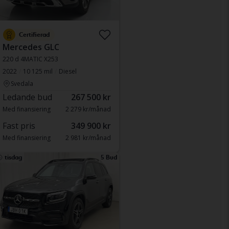
Certifierad
Mercedes GLC
220 d 4MATIC X253
2022
10 125 mil
Diesel
Svedala
Ledande bud
267 500 kr
Med finansiering
2 279 kr/månad
Fast pris
349 900 kr
Med finansiering
2 981 kr/månad
tisdag
5 Bud