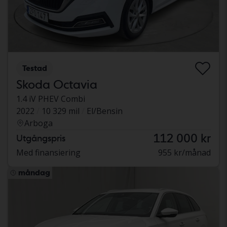
Testad
Skoda Octavia
1.4 iV PHEV Combi
2022
10 329 mil
El/Bensin
Arboga
112 000 kr
Utgångspris
Med finansiering
955 kr/månad
måndag