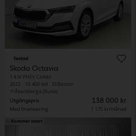
Testad
Skoda Octavia
1.4 iV PHEV Combi
2022
10 400 mil
El/Bensin
Åkersberga (Runö)
138 000 kr
Utgångspris
Med finansiering
1 175 kr/månad
Kommer snart