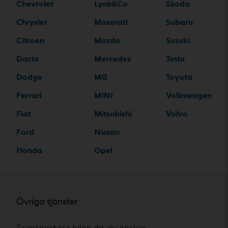
Chevrolet
Lynk&Co
Skoda
Chrysler
Maserati
Subaru
Citroen
Mazda
Suzuki
Dacia
Mercedes
Tesla
Dodge
MG
Toyota
Ferrari
MINI
Volkswagen
Fiat
Mitsubishi
Volvo
Ford
Nissan
Honda
Opel
Övriga tjänster
Transportera bilen dit du önskar