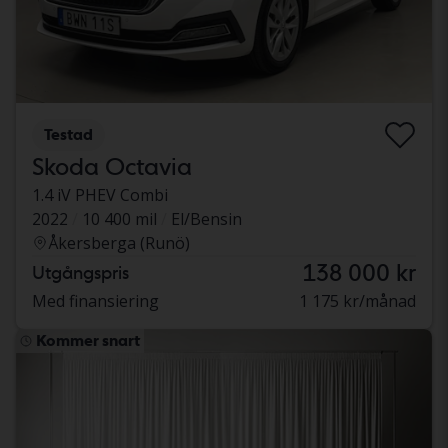
Testad
Skoda Octavia
1.4 iV PHEV Combi
2022
10 400 mil
El/Bensin
Åkersberga (Runö)
138 000 kr
Utgångspris
Med finansiering
1 175 kr/månad
Kommer snart