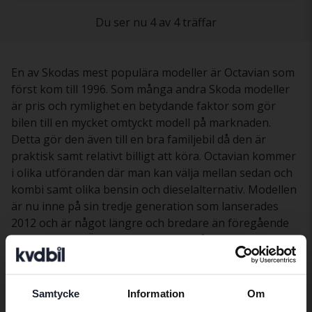
Du ser nu 4 av 4 träffar
En av Skodas mest populära modeller är Octavian som
först kom till 1996. Som många andra Skoda modeller
är pris och rymlighet en betydande faktor som gör
bilen till en mycket omtyckt modell på marknaden.
Detta gör den även till en bra familjebil då den är
praktisk samt relativt billigt att köra. Octavian kommer
i olika utföranden där man kan välja mellan sedan och
kombi samt olika bensin och dieselalternativ. Modellen
är nu inne på sin tredje generation som lanserades
2012 och är något längre och bredare än föregående
generationen. Även säkerheten är något som Skoda
har arbetat aktivt med genom åren. Den nya
generationen har bland annat 9 olika airbags i bilen
och har utmärkts med fem stjärnor av Euro NCAP.
Samtycke
Information
Om
Preferred language
Senaste ansiktslyftet gjordes 2017 där den största