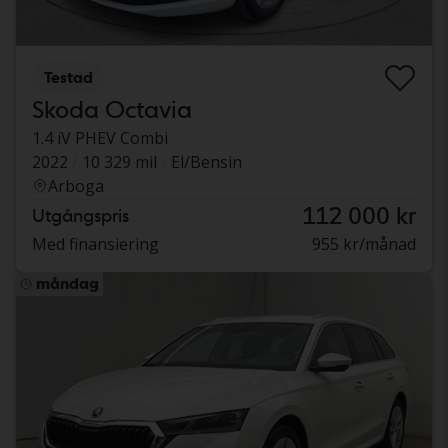
Testad
Skoda Octavia
1.4 iV PHEV Combi
2022
10 329 mil
El/Bensin
Arboga
112 000 kr
Utgångspris
Med finansiering
955 kr/månad
måndag