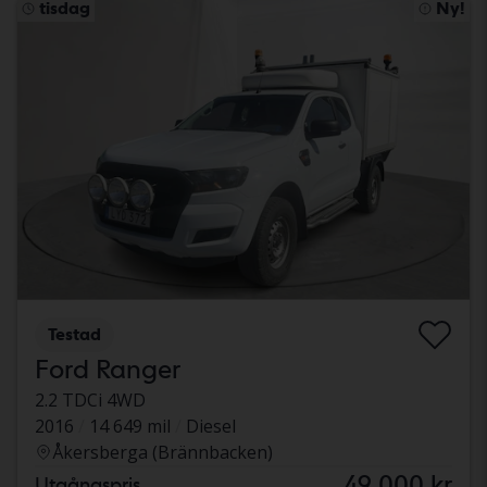
tisdag
Ny!
Testad
Ford Ranger
2.2 TDCi 4WD
2016
14 649 mil
Diesel
Åkersberga (Brännbacken)
49 000 kr
Utgångspris