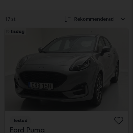
17 st
Rekommenderad
tisdag
Testad
Ford Puma