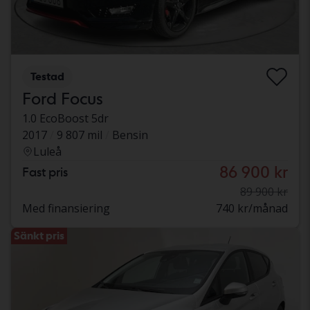
Testad
Ford Focus
1.0 EcoBoost 5dr
2017
9 807 mil
Bensin
Luleå
86 900 kr
Fast pris
89 900 kr
Med finansiering
740 kr/månad
Sänkt pris