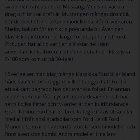
av de mer kända är Ford Mustang. Med sina vackra
drag och brutal kraft är Mustangen mångas drömbil.
För de mest eftertraktade modellerna står tillverkaren
Shelby bakom för en riktig prestanda bil. Även den
klassiska pickupen har länge förknippats med Ford.
Pickupen har alltid varit en självklar del i den
amerikanska kulturen med bland annat den klassiska
F-100 som kom ut på 50-talet.
I Sverige ser man idag många klassiska Ford bilar bland
både samlare och raggare vilket har gjort att Ford är
ett välkänt begrepp hos det svenska folket. En annan
modell som har fått mycket uppmärksamhet och har
setts i olika filmer och tv-serier är den kultförklarade
Gran Torino. Ford har en bred kategori utav olika bilar
med allt från små stadsbilar som Ford Ka till Ford
Mondeo som är en av Ford:s största sedanmodeller och
finns även som kombi. Andra modeller i mellan-