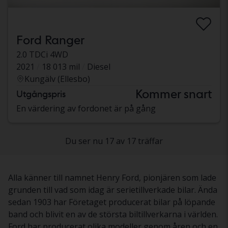
Ford Ranger
2.0 TDCi 4WD
2021
18 013 mil
Diesel
Kungälv (Ellesbo)
Kommer snart
Utgångspris
En värdering av fordonet är på gång
Du ser nu 17 av 17 träffar
Alla känner till namnet Henry Ford, pionjären som lade
grunden till vad som idag är serietillverkade bilar. Ända
sedan 1903 har Företaget producerat bilar på löpande
band och blivit en av de största biltillverkarna i världen.
Ford har producerat olika modeller genom åren och en