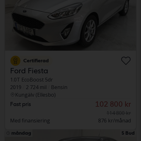
Certifierad
Ford Fiesta
1.0T EcoBoost 5dr
2019
2 724 mil
Bensin
Kungälv (Ellesbo)
102 800 kr
Fast pris
114 800 kr
Med finansiering
876 kr/månad
måndag
5 Bud