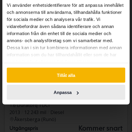
has other language preferences than
Vi använder enhetsidentifierare för att anpassa innehållet
Swedish. To better service our friends
och annonserna till användarna, tillhandahålla funktioner
abroad we have an English language
för sociala medier och analysera vår trafik. Vi
site (kvdcars.com) that contains all the
vidarebefordrar även sådana identifierare och annan
same vehicles and services.
information från din enhet till de sociala medier och
annons- och analysföretag som vi samarbetar med.
Dessa kan i sin tur kombinera informationen med annan
Continue in Swedish
information som du har tillhandahållit eller som de har
samlat in när du har använt deras tjänster.
Switch to...
Tillåt alla
Anpassa
Ford S-MAX
1.6 Duratorq TDCi
2013
12 243 mil
Diesel
Åkersberga (Runö)
Kommer snart
Utgångspris