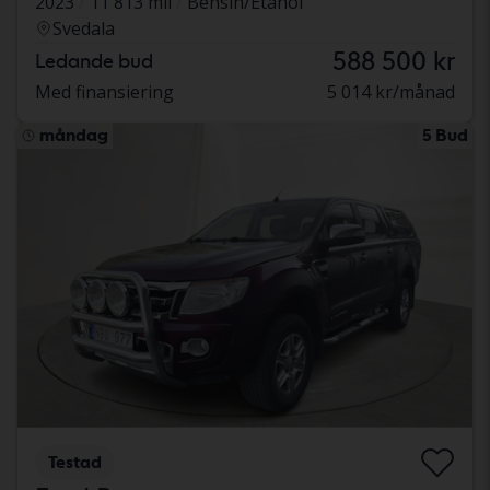
2023
11 813 mil
Bensin/Etanol
Svedala
588 500 kr
Ledande bud
Med finansiering
5 014 kr/månad
måndag
5 Bud
Testad