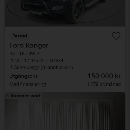
Testad
Ford Ranger
3.2 TDCi 4WD
2018
17 445 mil
Diesel
Åkersberga (Brännbacken)
150 000 kr
Utgångspris
Med finansiering
1 278 kr/månad
Kommer snart