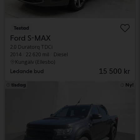
Testad
Ford S-MAX
2.0 Duratorq TDCi
2014
22 620 mil
Diesel
Kungälv (Ellesbo)
15 500 kr
Ledande bud
tisdag
Ny!