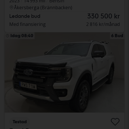
2023
14 993 mil
Bensin
Åkersberga (Brännbacken)
330 500 kr
Ledande bud
Med finansiering
2 816 kr/månad
Idag 08:40
6 Bud
Testad