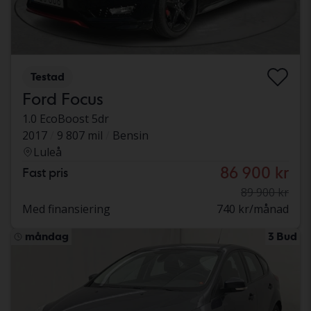
Testad
Ford Focus
1.0 EcoBoost 5dr
2017
9 807 mil
Bensin
Luleå
86 900 kr
Fast pris
89 900 kr
Med finansiering
740 kr/månad
måndag
3 Bud