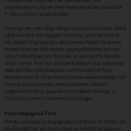
Pickupen har alltid varit en självklar del i den
amerikanska kulturen med bland annat den klassiska
F-100 som kom ut på 50-talet.
I Sverige ser man idag många klassiska Ford bilar bland
både samlare och raggare vilket har gjort att Ford är
ett välkänt begrepp hos det svenska folket. En annan
modell som har fått mycket uppmärksamhet och har
setts i olika filmer och tv-serier är den kultförklarade
Gran Torino. Ford har en bred kategori utav olika bilar
med allt från små stadsbilar som Ford Ka till Ford
Mondeo som är en av Ford:s största sedanmodeller och
finns även som kombi. Andra modeller i mellan-
segmentet som är populära storsäljare i Sverige är
Ford Focus samt Crossovern Ford Kuga.
Köpa begagnad Ford
Om du ska köpa en begagnad Ford så har du hittat rätt.
Vi på Kvdbil har ett stort utbud av Ford till försäljning