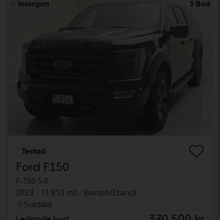
Imorgon
3 Bud
Testad
Ford F150
F-150 5.0
2023
11 813 mil
Bensin/Etanol
Svedala
370 500 kr
Ledande bud