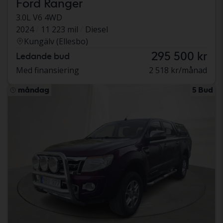
Ford Ranger
3.0L V6 4WD
2024
11 223 mil
Diesel
Kungälv (Ellesbo)
295 500 kr
Ledande bud
Med finansiering
2 518 kr/månad
måndag
5 Bud