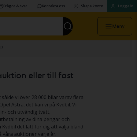
Frågor & svar
Kontakta oss
Skapa konto
Logga in
Meny
tion eller till fast
 sålde vi över 28 000 bilar varav flera
pel Astra, det kan vi på Kvdbil. Vi
in- och utvändig tvätt,
 utbetalning av dina pengar och
 Kvdbil det lätt för dig att välja bland
 våra auktioner varje år.