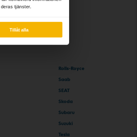
deras tjänster.
Tillåt alla
Rolls-Royce
Saab
SEAT
Skoda
Subaru
Suzuki
Tesla