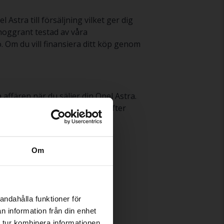
Astra till försäljning vilket ger dig
noggrant testad av våra
. Om du vill finansiera ditt köp genom
 affären när du säljer din Opel Astra.
h marknadsför den åt dig. Därefter
stra
här
.
Om
andahålla funktioner för
n information från din enhet
 tur kombinera informationen