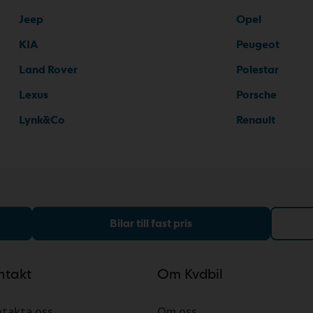
Jeep
Opel
KIA
Peugeot
Land Rover
Polestar
Lexus
Porsche
Lynk&Co
Renault
Bilar till fast pris
ntakt
Om Kvdbil
takta oss
Om oss