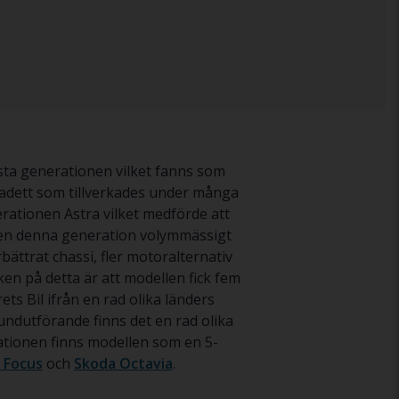
rsta generationen vilket fanns som
 Kadett som tillverkades under många
erationen Astra vilket medförde att
även denna generation volymmässigt
bättrat chassi, fler motoralternativ
en på detta är att modellen fick fem
ts Bil ifrån en rad olika länders
ndutförande finns det en rad olika
tionen finns modellen som en 5-
 Focus
och
Skoda Octavia
.