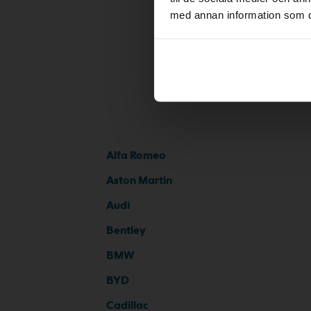
med annan information som du 
Alfa Romeo
Aston Martin
Audi
Bentley
BMW
BYD
Cadillac