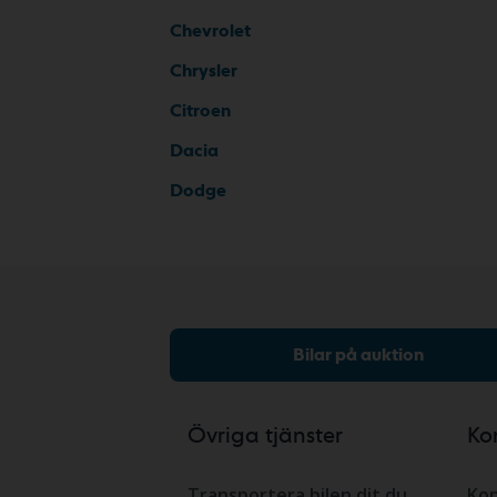
Chevrolet
Chrysler
Citroen
Dacia
Dodge
Bilar på auktion
Övriga tjänster
Ko
Transportera bilen dit du
Kon