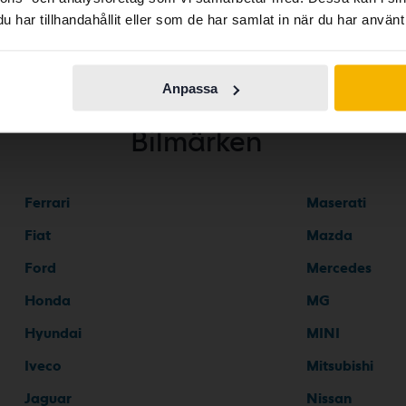
har tillhandahållit eller som de har samlat in när du har använt 
Continue in
Switch to...
Swedish
Anpassa
Bilmärken
Ferrari
Maserati
Fiat
Mazda
Ford
Mercedes
Honda
MG
Hyundai
MINI
Iveco
Mitsubishi
Jaguar
Nissan