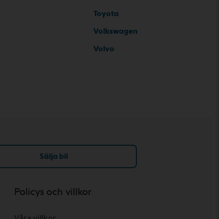
Toyota
Volkswagen
Volvo
Sälja bil
Policys och villkor
Våra villkor