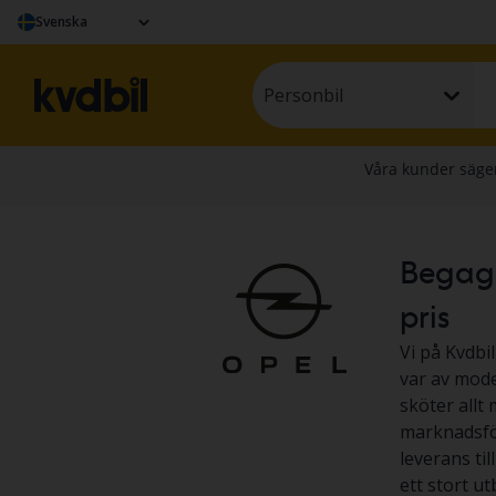
Svenska
Personbil
Begagna
pris
Vi på Kvdbil
var av model
sköter allt 
marknadsför
leverans til
ett stort u