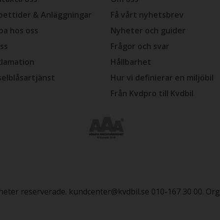
ettider & Anläggningar
Få vårt nyhetsbrev
ba hos oss
Nyheter och guider
ss
Frågor och svar
lamation
Hållbarhet
selblåsartjänst
Hur vi definierar en miljöbil
Från Kvdpro till Kvdbil
igheter reserverade. kundcenter@kvdbil.se 010-167 30 00. O