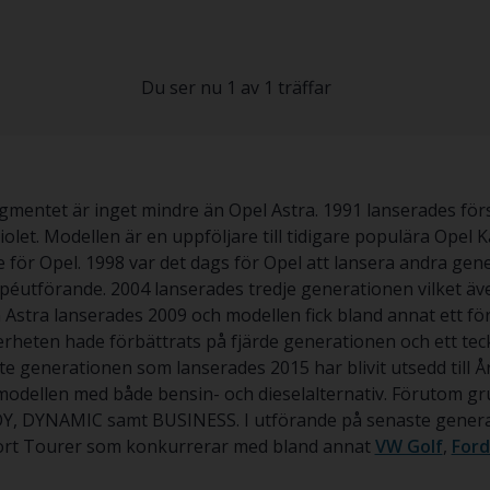
Du ser nu 1 av 1 träffar
segmentet är inget mindre än Opel Astra. 1991 lanserades fö
olet. Modellen är en uppföljare till tidigare populära Opel
 för Opel. 1998 var det dags för Opel att lansera andra gen
kupéutförande. 2004 lanserades tredje generationen vilket 
 Astra lanserades 2009 och modellen fick bland annat ett för
rheten hade förbättrats på fjärde generationen och ett teck
e generationen som lanserades 2015 har blivit utsedd till Åre
odellen med både bensin- och dieselalternativ. Förutom gru
Y, DYNAMIC samt BUSINESS. I utförande på senaste genera
ort Tourer som konkurrerar med bland annat
VW Golf
,
Ford