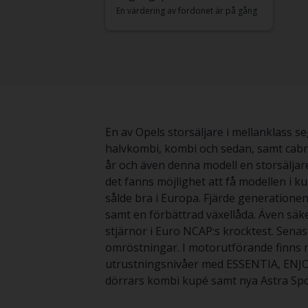
En värdering av fordonet är på gång
En av Opels storsäljare i mellanklass 
halvkombi, kombi och sedan, samt cabri
år och även denna modell en storsäljare
det fanns möjlighet att få modellen i 
sålde bra i Europa. Fjärde generationen
samt en förbättrad växellåda. Även säke
stjärnor i Euro NCAP:s krocktest. Senast
omröstningar. I motorutförande finns m
utrustningsnivåer med ESSENTIA, ENJO
dörrars kombi kupé samt nya Astra Sp