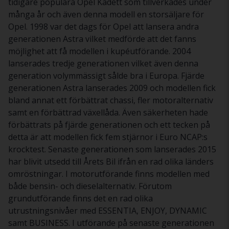
tidigare populära Opel Kadett som tillverkades under
många år och även denna modell en storsäljare för
Opel. 1998 var det dags för Opel att lansera andra
generationen Astra vilket medförde att det fanns
möjlighet att få modellen i kupéutförande. 2004
lanserades tredje generationen vilket även denna
generation volymmässigt sålde bra i Europa. Fjärde
generationen Astra lanserades 2009 och modellen fick
bland annat ett förbättrat chassi, fler motoralternativ
samt en förbättrad växellåda. Även säkerheten hade
förbättrats på fjärde generationen och ett tecken på
detta är att modellen fick fem stjärnor i Euro NCAP:s
krocktest. Senaste generationen som lanserades 2015
har blivit utsedd till Årets Bil ifrån en rad olika länders
omröstningar. I motorutförande finns modellen med
både bensin- och dieselalternativ. Förutom
grundutförande finns det en rad olika
utrustningsnivåer med ESSENTIA, ENJOY, DYNAMIC
samt BUSINESS. I utförande på senaste generationen