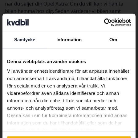
när du säljer din Opel Astra. Om du vill kan vi hämta
bilen hemma hos dig. Sedan värderar vi bilen samt
tvättar, fotograferar och marknadsför den åt dig.
Därefter säljer vi din bil genom vår marknadsplats. Få
uppskattat försäljningspris på din begagnade Opel
Samtycke
Information
Om
Astra
här
.
Preferred language
We have detected that your browser
Denna webbplats använder cookies
Bilar
Opel
Astra
has other language preferences than
Vi använder enhetsidentifierare för att anpassa innehållet
Swedish. To better service our friends
Opelmodeller
och annonserna till användarna, tillhandahålla funktioner
abroad we have an English language
för sociala medier och analysera vår trafik. Vi
Opel Astra
Opel Insignia
Opel Zafira
site (kvdcars.com) that contains all the
vidarebefordrar även sådana identifierare och annan
same vehicles and services.
Opel Corsa
Opel Mokka
information från din enhet till de sociala medier och
annons- och analysföretag som vi samarbetar med.
Dessa kan i sin tur kombinera informationen med annan
Continue in Swedish
information som du har tillhandahållit eller som de har
samlat in när du har använt deras tjänster.