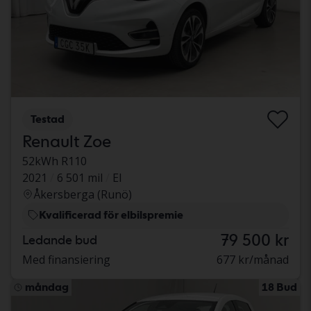
Testad
Renault Zoe
52kWh R110
2021
6 501 mil
El
Åkersberga (Runö)
Kvalificerad för elbilspremie
79 500 kr
Ledande bud
Med finansiering
677 kr/månad
måndag
18 Bud