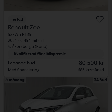
Testad
Renault Zoe
52kWh R135
2021
6 454 mil
El
Åkersberga (Runö)
Kvalificerad för elbilspremie
80 500 kr
Ledande bud
Med finansiering
686 kr/månad
måndag
34 Bud