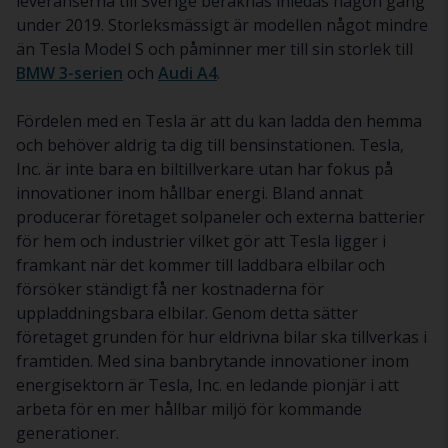
leveranserna till Sverige beräknas inledas någon gång
under 2019. Storleksmässigt är modellen något mindre
än Tesla Model S och påminner mer till sin storlek till
BMW 3-serien
och
Audi A4
.
Fördelen med en Tesla är att du kan ladda den hemma
och behöver aldrig ta dig till bensinstationen. Tesla,
Inc. är inte bara en biltillverkare utan har fokus på
innovationer inom hållbar energi. Bland annat
producerar företaget solpaneler och externa batterier
för hem och industrier vilket gör att Tesla ligger i
framkant när det kommer till laddbara elbilar och
försöker ständigt få ner kostnaderna för
uppladdningsbara elbilar. Genom detta sätter
företaget grunden för hur eldrivna bilar ska tillverkas i
framtiden. Med sina banbrytande innovationer inom
energisektorn är Tesla, Inc. en ledande pionjär i att
arbeta för en mer hållbar miljö för kommande
generationer.