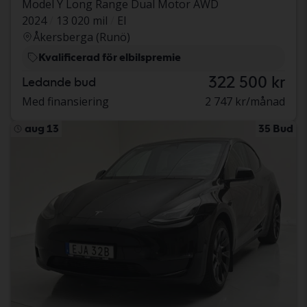
Model Y Long Range Dual Motor AWD
2024
13 020 mil
El
Åkersberga (Runö)
Kvalificerad för elbilspremie
322 500 kr
Ledande bud
Med finansiering
2 747 kr/månad
aug 13
35 Bud