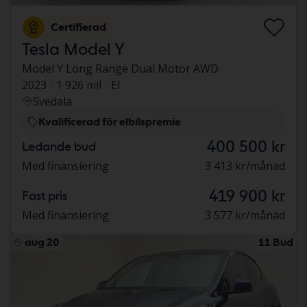
Certifierad
Tesla Model Y
Model Y Long Range Dual Motor AWD
2023
1 926 mil
El
Svedala
Kvalificerad för elbilspremie
400 500 kr
Ledande bud
Med finansiering
3 413 kr/månad
419 900 kr
Fast pris
Med finansiering
3 577 kr/månad
aug 20
11 Bud