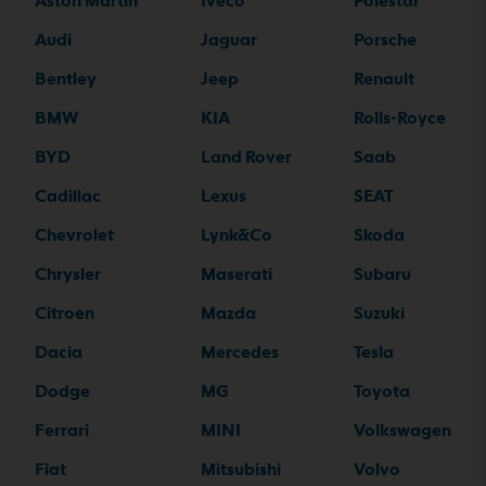
Aston Martin
Iveco
Polestar
Audi
Jaguar
Porsche
Bentley
Jeep
Renault
BMW
KIA
Rolls-Royce
BYD
Land Rover
Saab
Cadillac
Lexus
SEAT
Chevrolet
Lynk&Co
Skoda
Chrysler
Maserati
Subaru
Citroen
Mazda
Suzuki
Dacia
Mercedes
Tesla
Dodge
MG
Toyota
Ferrari
MINI
Volkswagen
Fiat
Mitsubishi
Volvo