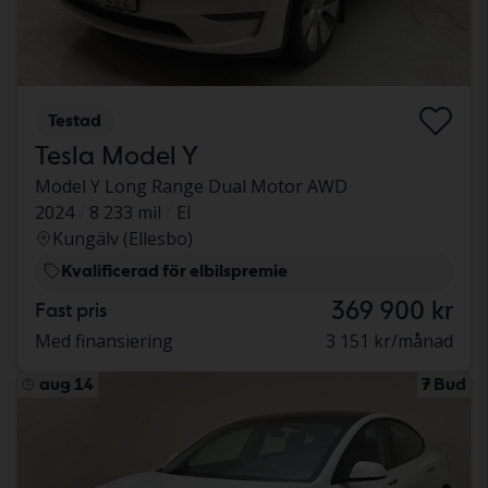
Testad
Tesla Model Y
Model Y Long Range Dual Motor AWD
2024
8 233 mil
El
Kungälv (Ellesbo)
Kvalificerad för elbilspremie
369 900 kr
Fast pris
Med finansiering
3 151 kr/månad
aug 14
7 Bud