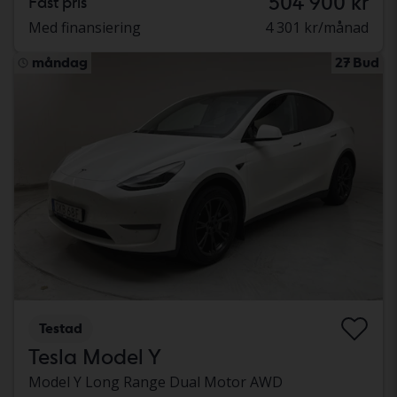
504 900 kr
Fast pris
Med finansiering
4 301 kr/månad
måndag
27 Bud
Testad
Tesla Model Y
Model Y Long Range Dual Motor AWD