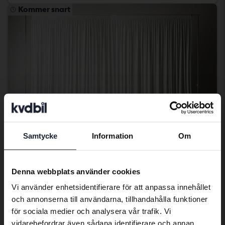
Kommer snart
Samtycke
Information
Om
Preferred language
We have detected that your browser
Denna webbplats använder cookies
Tesla Model Y
has other language preferences than
Vi använder enhetsidentifierare för att anpassa innehållet
Mode Y Long Range Dual Motor AWD
Swedish. To better service our friends
och annonserna till användarna, tillhandahålla funktioner
2025
5 851 mil
El
abroad we have an English language
för sociala medier och analysera vår trafik. Vi
Kungälv (Ellesbo)
site (kvdcars.com) that contains all the
vidarebefordrar även sådana identifierare och annan