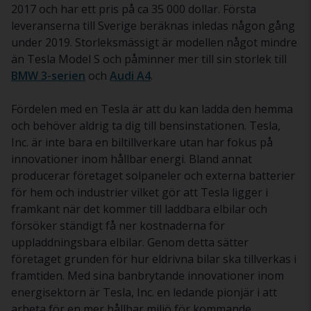
2017 och har ett pris på ca 35 000 dollar. Första
leveranserna till Sverige beräknas inledas någon gång
under 2019. Storleksmässigt är modellen något mindre
än Tesla Model S och påminner mer till sin storlek till
BMW 3-serien
och
Audi A4
.
Fördelen med en Tesla är att du kan ladda den hemma
och behöver aldrig ta dig till bensinstationen. Tesla,
Inc. är inte bara en biltillverkare utan har fokus på
innovationer inom hållbar energi. Bland annat
producerar företaget solpaneler och externa batterier
för hem och industrier vilket gör att Tesla ligger i
framkant när det kommer till laddbara elbilar och
försöker ständigt få ner kostnaderna för
uppladdningsbara elbilar. Genom detta sätter
företaget grunden för hur eldrivna bilar ska tillverkas i
framtiden. Med sina banbrytande innovationer inom
energisektorn är Tesla, Inc. en ledande pionjär i att
arbeta för en mer hållbar miljö för kommande