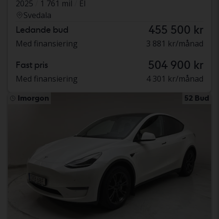
2025
1 761 mil
El
Svedala
455 500 kr
Ledande bud
Med finansiering
3 881 kr/månad
504 900 kr
Fast pris
Med finansiering
4 301 kr/månad
Imorgon
52 Bud