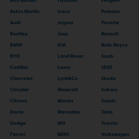
Alfa Romeo
Hyundai
Peugeot
Aston Martin
Iveco
Polestar
Audi
Jaguar
Porsche
Bentley
Jeep
Renault
BMW
KIA
Rolls-Royce
BYD
Land Rover
Saab
Cadillac
Lexus
SEAT
Chevrolet
Lynk&Co
Skoda
Chrysler
Maserati
Subaru
Citroen
Mazda
Suzuki
Dacia
Mercedes
Tesla
Dodge
MG
Toyota
Ferrari
MINI
Volkswagen