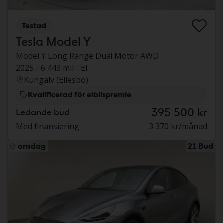
Testad
Tesla Model Y
Model Y Long Range Dual Motor AWD
2025
6 443 mil
El
Kungälv (Ellesbo)
Kvalificerad för elbilspremie
395 500 kr
Ledande bud
Med finansiering
3 370 kr/månad
onsdag
21 Bud