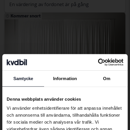
En värdering av fordonet är på gång
Kommer snart
Samtycke
Information
Om
Preferred language
We have detected that your browser
Denna webbplats använder cookies
has other language preferences than
Vi använder enhetsidentifierare för att anpassa innehållet
Swedish. To better service our friends
Tesla Model Y
och annonserna till användarna, tillhandahålla funktioner
abroad we have an English language
Model Y Performance Dual Motor AWD
för sociala medier och analysera vår trafik. Vi
site (kvdcars.com) that contains all the
2023
15 802 mil
El
vidarebefordrar även sådana identifierare och annan