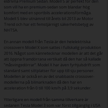
eldrivna Premium Sedan. Modell S är perfekt för den
som vill ha en premium-sedan som blandar hög
komfort med en sportbils accelerationsförmåga.
Modell S blev utnämnd till årets bil 2013 av Motor
Trend och har ett femstjärnigt säkerhetsbetyg av
NHTSA.
En annan modell från Tesla är den helelektriska
crossovern Model X som sattes i fullskalig produktion
2016. Något som kännetecknar modellen är att det går
att öppna framdörrana vertikalt då den har så kallade
”måsvingedörrar”. Model X har även fyrhjulsdrift som
standard samt sittplatser för upp till sju personer.
Modellen är också en av det snabbaste crossover-
modellerna på bilmarknaden då den har en
acceleration från 0 till 100 km/h på 3,9 sekunder.
Ytterligare en modell från samma tillverkare är
sedanen Tesla Model 3 som var först tillgänglig i USA