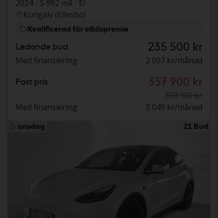
2024
5 992 mil
El
Kungälv (Ellesbo)
Kvalificerad för elbilspremie
235 500 kr
Ledande bud
Med finansiering
2 007 kr/månad
357 900 kr
Fast pris
369 900 kr
Med finansiering
3 049 kr/månad
onsdag
21 Bud