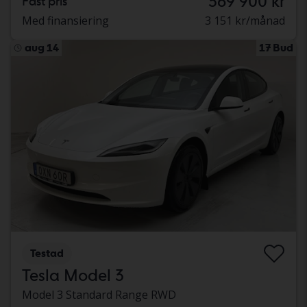
369 900 kr
Fast pris
Med finansiering
3 151 kr/månad
aug 14
17 Bud
Testad
Tesla Model 3
Model 3 Standard Range RWD