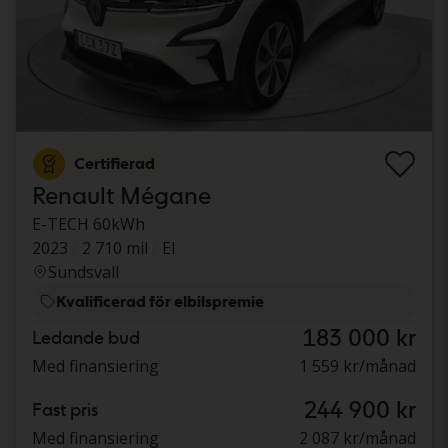
Certifierad
Renault Mégane
E-TECH 60kWh
2023
2 710 mil
El
Sundsvall
Kvalificerad för elbilspremie
183 000 kr
Ledande bud
Med finansiering
1 559 kr/månad
244 900 kr
Fast pris
Med finansiering
2 087 kr/månad