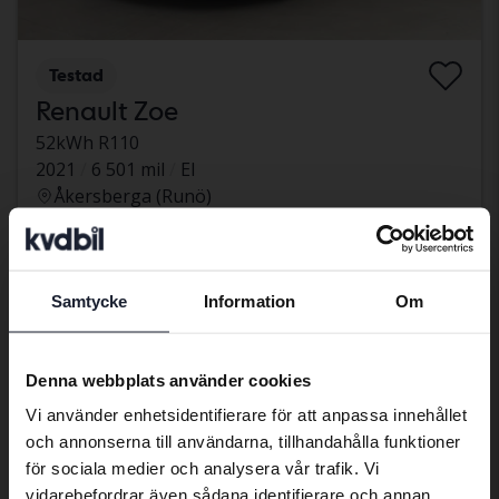
Testad
Renault Zoe
52kWh R110
2021
6 501 mil
El
Åkersberga (Runö)
Kvalificerad för elbilspremie
85 500 kr
Ledande bud
Med finansiering
729 kr/månad
Samtycke
Information
Om
Preferred language
aug 13
17 Bud
We have detected that your browser
Denna webbplats använder cookies
has other language preferences than
Vi använder enhetsidentifierare för att anpassa innehållet
Swedish. To better service our friends
och annonserna till användarna, tillhandahålla funktioner
abroad we have an English language
för sociala medier och analysera vår trafik. Vi
site (kvdcars.com) that contains all the
vidarebefordrar även sådana identifierare och annan