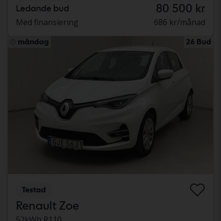
80 500 kr
Ledande bud
Med finansiering
686 kr/månad
måndag
26 Bud
Testad
Renault Zoe
52kWh R110