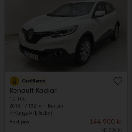
Certifierad
Renault Kadjar
1.2 TCe
2018
7 192 mil
Bensin
Kungälv (Ellesbo)
144 900 kr
Fast pris
149 900 kr