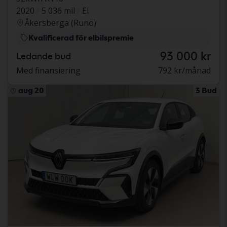
2020
5 036 mil
El
Åkersberga (Runö)
Kvalificerad för elbilspremie
93 000 kr
Ledande bud
Med finansiering
792 kr/månad
aug 20
3 Bud