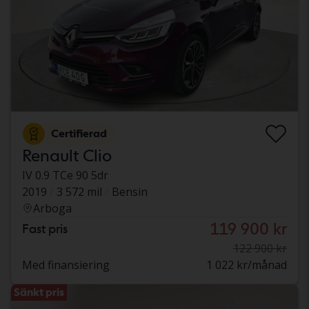
Certifierad
Renault Clio
IV 0.9 TCe 90 5dr
2019
3 572 mil
Bensin
Arboga
119 900 kr
Fast pris
122 900 kr
Med finansiering
1 022 kr/månad
Sänkt pris