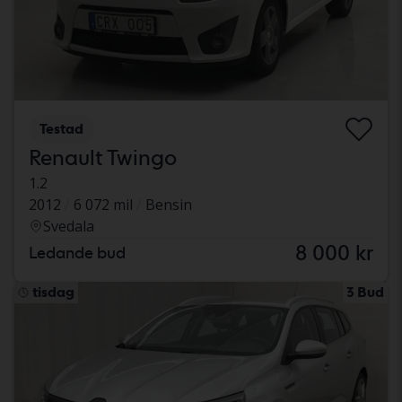
Testad
Renault Twingo
1.2
2012
6 072 mil
Bensin
Svedala
8 000 kr
Ledande bud
tisdag
3 Bud