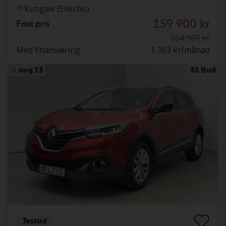
Kungälv (Ellesbo)
159 900 kr
Fast pris
164 900 kr
Med finansiering
1 363 kr/månad
aug 13
35 Bud
Testad