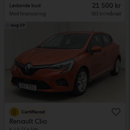
21 500 kr
Ledande bud
Med finansiering
183 kr/månad
aug 19
Certifierad
Renault Clio
V 1.0 TCe 5dr