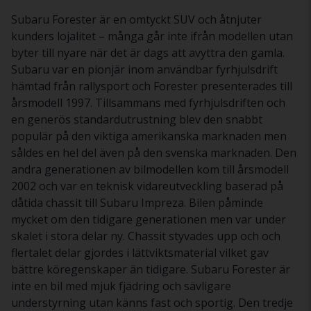
Subaru Forester är en omtyckt SUV och åtnjuter
kunders lojalitet – många går inte ifrån modellen utan
byter till nyare när det är dags att avyttra den gamla.
Subaru var en pionjär inom användbar fyrhjulsdrift
hämtad från rallysport och Forester presenterades till
årsmodell 1997. Tillsammans med fyrhjulsdriften och
en generös standardutrustning blev den snabbt
populär på den viktiga amerikanska marknaden men
såldes en hel del även på den svenska marknaden. Den
andra generationen av bilmodellen kom till årsmodell
2002 och var en teknisk vidareutveckling baserad på
dåtida chassit till Subaru Impreza. Bilen påminde
mycket om den tidigare generationen men var under
skalet i stora delar ny. Chassit styvades upp och och
flertalet delar gjordes i lättviktsmaterial vilket gav
bättre köregenskaper än tidigare. Subaru Forester är
inte en bil med mjuk fjädring och sävligare
understyrning utan känns fast och sportig. Den tredje