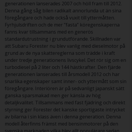
generationen lanserades 2007 och höll fram till 2012.
Denna gång såg bilen radikalt annorlunda ut än sina
föregångare och hade också vuxit till yttermåtten.
Fyrhjulsdriften och de mer ”fasta” köregenskaperna
fanns kvar tillsammans med en generös
standardutrustning i grundutförande. Skillnaden var
att Subaru Forester nu blev vanlig med dieselmotor på
grund av de nya skattereglerna som trädde i kraft
under tredje generationens livscykel. Det rör sig om en
turbodiesel på 2 liter och 144 hästkrafter. Den fjärde
generationen lanserades till årsmodell 2012 och har
snarlika egenskaper samt inner- och yttermått som sin
föregångare. Interiören är på sedvanligt japanskt sätt
ganska sparsmakad men ger känsla av hög
detaljkvalitet. Tillsammans med fast fjädring och direkt
styrning ger Forester det kanske sportigaste intrycket
av bilarna i sin klass även i denna generation. Denna
modell återfinns främst med bensinmotorer på den
svenska marknaden vilka blev allt populärare sedan