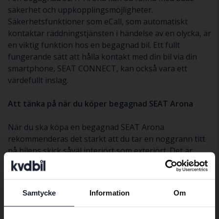
säkerhet och uppkopplingsmöjligheter.
Säkerhetsfunktioner som eCall, som automatiskt
kontaktar räddningstjänsten i händelse av en olycka, är
en viktig funktion hos en begagnad bil. Ett fullt
fungerande sätt att hålla kontakt med din bil via din
smartphone, SEAT CONNECT, kan också vara ett
värdefullt inslag.
Att tänka på när du köper begagnad SEAT Arona
När du ska köpa en begagnad SEAT Arona
rekommenderas det starkt att du tar en noggrann titt
på bilens skick såväl interiört som exteriört. Det är
också klokt att kontrollera bilens servicehistorik för att
vara säker på att all nödvändig underhållning har
utförts genom åren, vilket kan ge dig en mer
Samtycke
Information
Om
bekymmersfri ägarupplevelse.
Preferred language