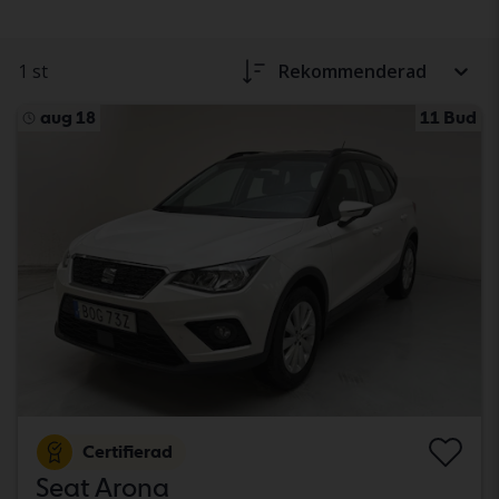
1 st
Rekommenderad
aug 18
11 Bud
Certifierad
Seat Arona