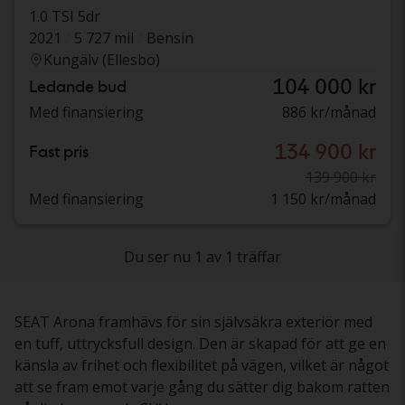
1.0 TSI 5dr
2021
5 727 mil
Bensin
Kungälv (Ellesbo)
104 000 kr
Ledande bud
Med finansiering
886 kr/månad
134 900 kr
Fast pris
139 900 kr
Med finansiering
1 150 kr/månad
Du ser nu 1 av 1 träffar
SEAT Arona framhävs för sin självsäkra exteriör med
en tuff, uttrycksfull design. Den är skapad för att ge en
känsla av frihet och flexibilitet på vägen, vilket är något
att se fram emot varje gång du sätter dig bakom ratten