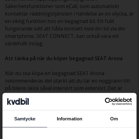
Säkerhetsfunktioner som eCall, som automatiskt
kontaktar räddningstjänsten i händelse av en olycka, är
en viktig funktion hos en begagnad bil. Ett fullt
fungerande sätt att hålla kontakt med din bil via din
smartphone, SEAT CONNECT, kan också vara ett
värdefullt inslag.
Att tänka på när du köper begagnad SEAT Arona
När du ska köpa en begagnad SEAT Arona
rekommenderas det starkt att du tar en noggrann titt
på bilens skick såväl interiört som exteriört. Det är
också klokt att kontrollera bilens servicehistorik för att
vara säker på att all nödvändig underhållning har
utförts genom åren, vilket kan ge dig en mer
bekymmersfri ägarupplevelse.
Samtycke
Information
Om
Preferred language
Sammanfattning av SEAT Aronas egenskaper
We have detected that your browser