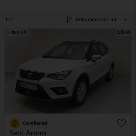
1 st
Rekommenderad
aug 18
1 Bud
Certifierad
Seat Arona