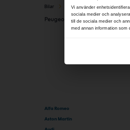
Bilar
Peugeot
308
Vi använder enhetsidentifierar
sociala medier och analysera 
Peugeo
Peugeotmodeller
till de sociala medier och a
med annan information som du 
Peugeo
Alfa Romeo
Aston Martin
Audi