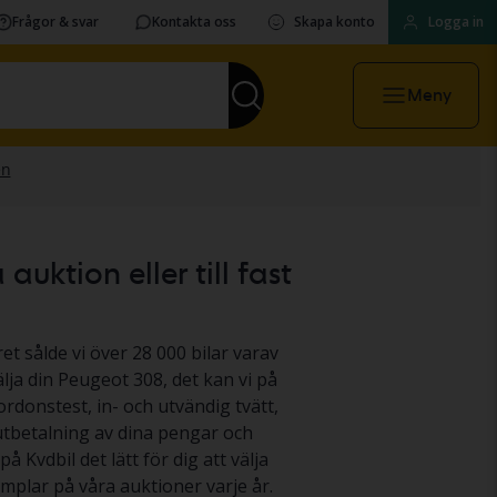
Frågor & svar
Kontakta oss
Skapa konto
Logga in
Meny
uktion eller till fast
et sålde vi över 28 000 bilar varav
älja din Peugeot 308, det kan vi på
ordonstest, in- och utvändig tvätt,
 utbetalning av dina pengar och
å Kvdbil det lätt för dig att välja
mplar på våra auktioner varje år.