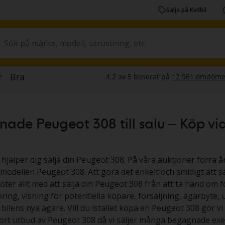
Sälja på Kvdbil
de Peugeot 308 till salu – Köp via a
 hjälper dig sälja din Peugeot 308. På våra auktioner förra år
v modellen Peugeot 308. Att göra det enkelt och smidigt att s
köter allt med att sälja din Peugeot 308 från att ta hand om f
ing, visning för potentiella köpare, försäljning, ägarbyte,
l bilens nya ägare. Vill du istället köpa en Peugeot 308 gör vi p
tort utbud av Peugeot 308 då vi säljer många begagnade exe