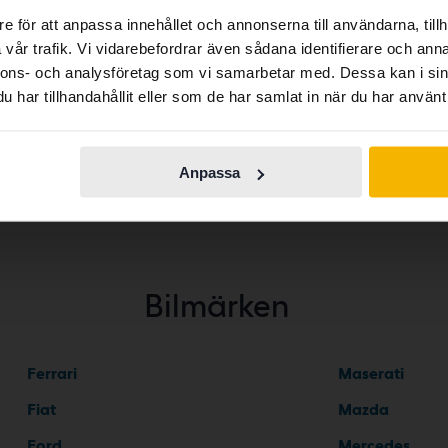
abroad we have an English language site (kvdcars.com) that
e för att anpassa innehållet och annonserna till användarna, tillh
contains all the same vehicles and services.
vår trafik. Vi vidarebefordrar även sådana identifierare och anna
t 2008
Peugeot 3008
Peugeot 500
nnons- och analysföretag som vi samarbetar med. Dessa kan i sin
har tillhandahållit eller som de har samlat in när du har använt 
t 208
Peugeot 308
Peugeot 508
Continue in
Switch to...
Swedish
Anpassa
Bilmärken
Ferrari
Maserati
Fiat
Mazda
Ford
Mercedes