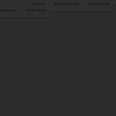
139 900 kr
Med finansiering
516 kr/månad
nansiering
1 150 kr/månad