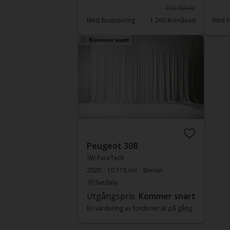
150 900 kr
Med finansiering
1 260 kr/månad
Med fi
Kommer snart
Peugeot 308
SW PureTech
2020
10 118 mil
Bensin
Svedala
Utgångspris
Kommer snart
En värdering av fordonet är på gång