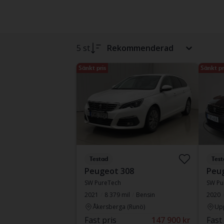
5 st
Rekommenderad
Sänkt pris
Sänkt pr
Testad
Test
Peugeot 308
Peu
SW PureTech
SW Pu
2021
8 379 mil
Bensin
2020
Åkersberga (Runö)
Up
Fast pris
147 900 kr
Fast