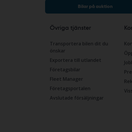
Bilar på auktion
Övriga tjänster
Ko
Transportera bilen dit du
Kon
önskar
Öpp
Exportera till utlandet
Job
Företagsbilar
Pre
Fleet Manager
Rek
Företagsportalen
Vis
Avslutade försäljningar