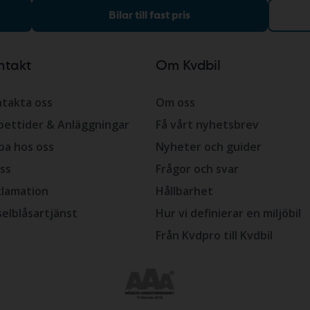
Bilar till fast pris
ntakt
Om Kvdbil
takta oss
Om oss
ettider & Anläggningar
Få vårt nyhetsbrev
ba hos oss
Nyheter och guider
ss
Frågor och svar
lamation
Hållbarhet
selblåsartjänst
Hur vi definierar en miljöbil
Från Kvdpro till Kvdbil