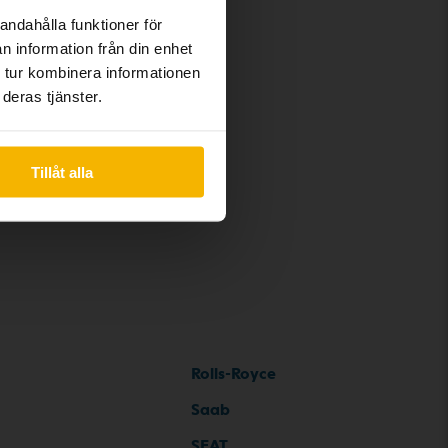
andahålla funktioner för
n information från din enhet
8
 tur kombinera informationen
deras tjänster.
Tillåt alla
Rolls-Royce
Saab
SEAT