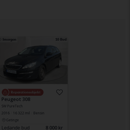
Imorgon
10 Bud
Reparationsobjekt
Peugeot 308
SW PureTech
2016
16 322 mil
Bensin
Getinge
Ledande bud
8 000 kr