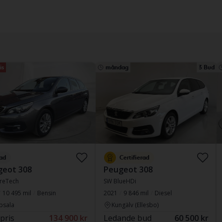
is
måndag
3 Bud
ad
Certifierad
geot 308
Peugeot 308
reTech
SW BlueHDi
10 495 mil
Bensin
2021
9 846 mil
Diesel
psala
Kungälv (Ellesbo)
 pris
134 900 kr
Ledande bud
60 500 kr