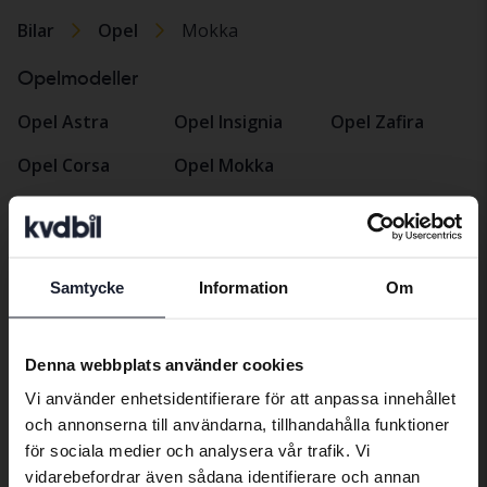
Bilar
Opel
Mokka
Opelmodeller
Opel Astra
Opel Insignia
Opel Zafira
Opel Corsa
Opel Mokka
Samtycke
Information
Om
Bilmärken
Preferred language
We have detected that your browser
Denna webbplats använder cookies
Alfa Romeo
Hyundai
Peugeot
has other language preferences than
Vi använder enhetsidentifierare för att anpassa innehållet
Aston Martin
Iveco
Polestar
Swedish. To better service our friends
och annonserna till användarna, tillhandahålla funktioner
abroad we have an English language
Audi
Jaguar
Porsche
för sociala medier och analysera vår trafik. Vi
site (kvdcars.com) that contains all the
vidarebefordrar även sådana identifierare och annan
Bentley
Jeep
Renault