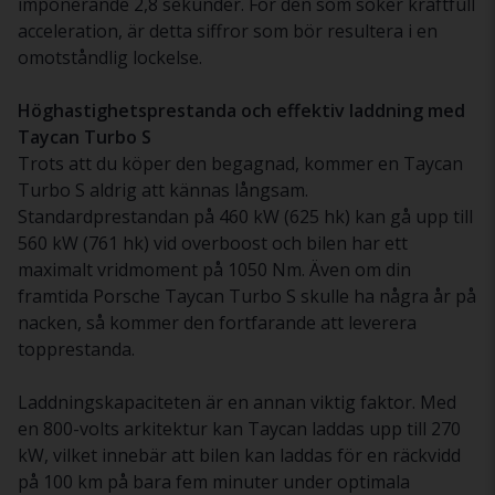
imponerande 2,8 sekunder. För den som söker kraftfull
acceleration, är detta siffror som bör resultera i en
omotståndlig lockelse.
Höghastighetsprestanda och effektiv laddning med
Taycan Turbo S
Trots att du köper den begagnad, kommer en Taycan
Turbo S aldrig att kännas långsam.
Standardprestandan på 460 kW (625 hk) kan gå upp till
560 kW (761 hk) vid overboost och bilen har ett
maximalt vridmoment på 1050 Nm. Även om din
framtida Porsche Taycan Turbo S skulle ha några år på
nacken, så kommer den fortfarande att leverera
topprestanda.
Laddningskapaciteten är en annan viktig faktor. Med
en 800-volts arkitektur kan Taycan laddas upp till 270
kW, vilket innebär att bilen kan laddas för en räckvidd
på 100 km på bara fem minuter under optimala