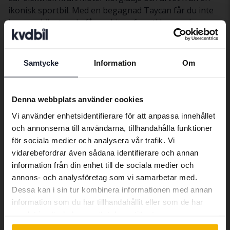
ikonisk sportbil. Med en begagnad Taycan får du inte
bara en bil, utan du får en bit av framtiden – och
självklart en Porsche med själ och hjärta som är redo
för morgondagens äventyr.
Samtycke
Information
Om
Preferred language
Bilar
Porsche
Taycan
We have detected that your browser
Denna webbplats använder cookies
Porschemodeller
has other language preferences than
Vi använder enhetsidentifierare för att anpassa innehållet
Swedish. To better service our friends
Porsche 911
Porsche
Porsche Macan
och annonserna till användarna, tillhandahålla funktioner
abroad we have an English language
Cayenne
för sociala medier och analysera vår trafik. Vi
site (kvdcars.com) that contains all the
Porsche
Porsche Taycan
vidarebefordrar även sådana identifierare och annan
same vehicles and services.
Boxster
Porsche Cayman
information från din enhet till de sociala medier och
annons- och analysföretag som vi samarbetar med.
Dessa kan i sin tur kombinera informationen med annan
Continue in Swedish
information som du har tillhandahållit eller som de har
samlat in när du har använt deras tjänster.
Bilmärken
Switch to...