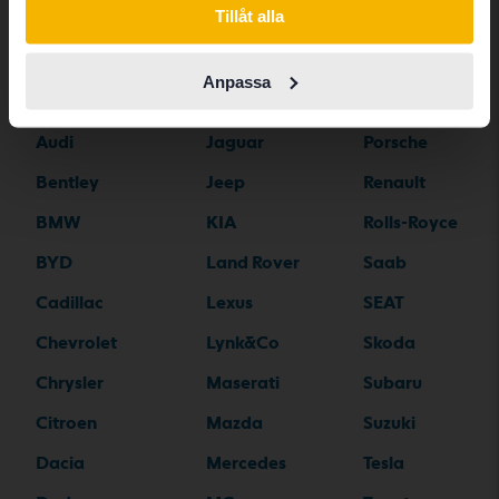
Tillåt alla
Alfa Romeo
Hyundai
Peugeot
Anpassa
Aston Martin
Iveco
Polestar
Audi
Jaguar
Porsche
Bentley
Jeep
Renault
BMW
KIA
Rolls-Royce
BYD
Land Rover
Saab
Cadillac
Lexus
SEAT
Chevrolet
Lynk&Co
Skoda
Chrysler
Maserati
Subaru
Citroen
Mazda
Suzuki
Dacia
Mercedes
Tesla