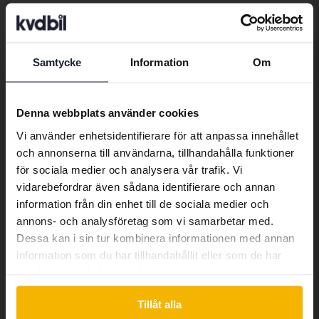
I20
här
.
Bilar
Hyundai
I20
Samtycke
Information
Om
Preferred language
Hyundaimodeller
We have detected that your browser
Denna webbplats använder cookies
Hyundai I10
Hyundai I40
Hyundai Santa
has other language preferences than
Vi använder enhetsidentifierare för att anpassa innehållet
Fe
Swedish. To better service our friends
Hyundai I20
Hyundai Kona
och annonserna till användarna, tillhandahålla funktioner
abroad we have an English language
Hyundai Tucson
för sociala medier och analysera vår trafik. Vi
site (kvdcars.com) that contains all the
Hyundai I30
vidarebefordrar även sådana identifierare och annan
same vehicles and services.
information från din enhet till de sociala medier och
annons- och analysföretag som vi samarbetar med.
Dessa kan i sin tur kombinera informationen med annan
Continue in Swedish
information som du har tillhandahållit eller som de har
Bilmärken
samlat in när du har använt deras tjänster.
Switch to...
Tillåt alla
Alfa Romeo
Hyundai
Peugeot