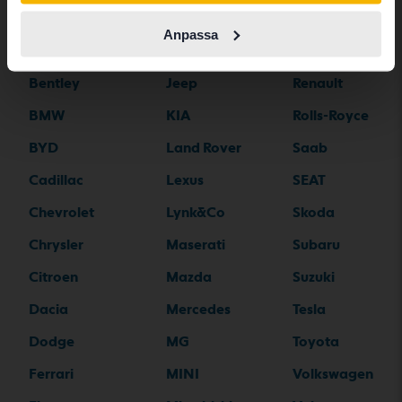
Aston Martin
Iveco
Polestar
Anpassa
Audi
Jaguar
Porsche
Bentley
Jeep
Renault
BMW
KIA
Rolls-Royce
BYD
Land Rover
Saab
Cadillac
Lexus
SEAT
Chevrolet
Lynk&Co
Skoda
Chrysler
Maserati
Subaru
Citroen
Mazda
Suzuki
Dacia
Mercedes
Tesla
Dodge
MG
Toyota
Ferrari
MINI
Volkswagen