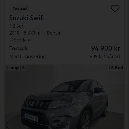
Testad
Suzuki Swift
1.2 5dr
2018
8 370 mil
Bensin
Svedala
94 900 kr
Fast pris
Med finansiering
809 kr/månad
aug 18
18 Bud