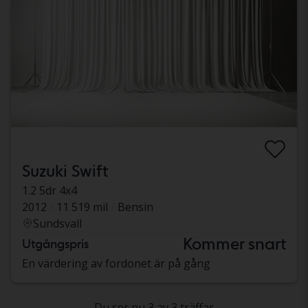
Suzuki Swift
1.2 5dr 4x4
2012
11 519 mil
Bensin
Sundsvall
Kommer snart
Utgångspris
En värdering av fordonet är på gång
Du ser nu 3 av 3 träffar