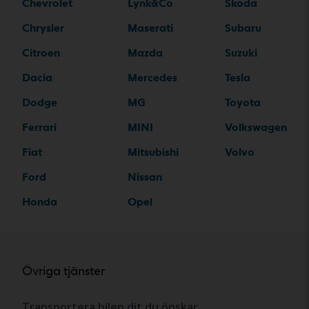
Chevrolet
Lynk&Co
Skoda
Chrysler
Maserati
Subaru
Citroen
Mazda
Suzuki
Dacia
Mercedes
Tesla
Dodge
MG
Toyota
Ferrari
MINI
Volkswagen
Fiat
Mitsubishi
Volvo
Ford
Nissan
Honda
Opel
Övriga tjänster
Transportera bilen dit du önskar