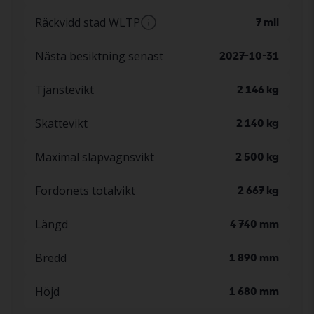
WLTP-räckvidden är ett teoretiskt nybilsvärde
Räckvidd stad WLTP
7 mil
– verklig räckvidd är alltid lägre.
WLTP-räckvidden är ett teoretiskt nybilsvärde
Nästa besiktning senast
2027-10-31
– verklig räckvidd är alltid lägre.
Tjänstevikt
2 146 kg
Skattevikt
2 140 kg
Maximal släpvagnsvikt
2 500 kg
Fordonets totalvikt
2 667 kg
Längd
4 740 mm
Bredd
1 890 mm
Höjd
1 680 mm