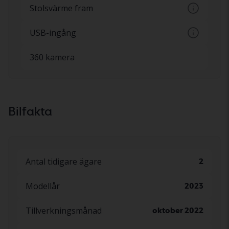
Stolsvärme fram
Olika nivåer av värme i stolarna fram som
USB-ingång
ställs in via en knapp
Inkoppling av mobil enhet via USB-kontakt
360 kamera
Bilfakta
Antal tidigare ägare
2
Modellår
2023
Tillverkningsmånad
oktober 2022