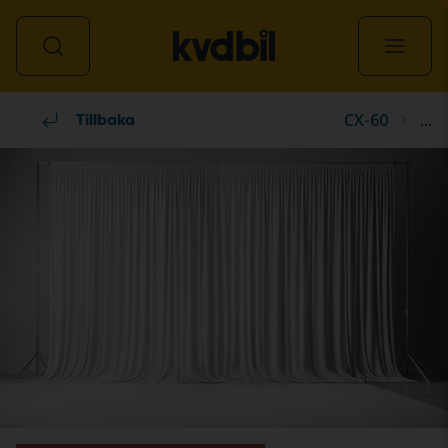
CX-60
...
Alla fordon
Tillbaka