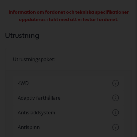
Information om fordonet och tekniska specifikationer
uppdateras i takt med att vi testar fordonet.
Utrustning
Utrustningspaket:
4WD
Konstant eller inkopplingsbar fyrhjulsdrift
Adaptiv farthållare
Farthållare som hjälper till att hålla ett givet
Antisladdsystem
avstånd till framförvarande fordon.
Ett system som känner av om bilen håller på
Antispinn
att sladda. Genom att bromsa enskilda hjul