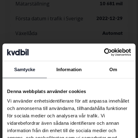
Mätarställning
10 681 mil
Första datum i trafik i Sverige
2022-12-29
Växellåda
Automat
Antal säten
5
Antal nycklar
2
Samtycke
Information
Om
Preferred language
Färg
Grå
We have detected that your browser
Denna webbplats använder cookies
Lack
Metallic
has other language preferences than
Vi använder enhetsidentifierare för att anpassa innehållet
Swedish. To better service our friends
Klädsel
Helläder
och annonserna till användarna, tillhandahålla funktioner
abroad we have an English language
för sociala medier och analysera vår trafik. Vi
site (kvdcars.com) that contains all the
Nybilsgaranti
Inte undersökt
vidarebefordrar även sådana identifierare och annan
same vehicles and services.
information från din enhet till de sociala medier och
Vagnskadegaranti
Inte undersökt
annons- och analysföretag som vi samarbetar med.