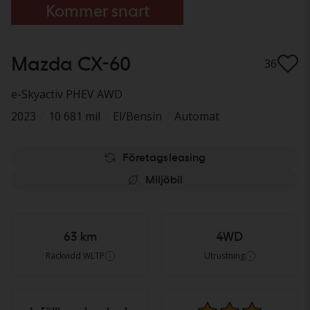
Kommer snart
Mazda CX-60
36
e-Skyactiv PHEV AWD
2023
/
10 681 mil
/
El/Bensin
/
Automat
Företagsleasing
Miljöbil
63 km
4WD
Räckvidd WLTP
Utrustning