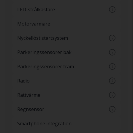
Luftkonditionering med möjlighet till
LED-strålkastare
automatisk temperaturinställning
Strålkastare med LED-ljus har ett konstant
Motorvärmare
vitt ljus och har samma ljusstyrka från star
Nyckellöst startsystem
Startknapp i bilen utan tändningslås. Även
Parkeringssensorer bak
kallat Keyless-go
Sensorer på stötfångare baktill som varnar
Parkeringssensorer fram
för hinder bakom bilen
Sensorer på stötfångare som varnar för
Radio
hinder framför bilen
Radiospelare
Rattvärme
Eluppvärmd ratt
Regnsensor
Automatiska vindrutetorkare, sensorer som
Smartphone integration
reagerar på vatten