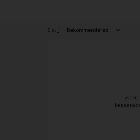
0 st
Rekommenderad
Tyvärr, 
begagnade 