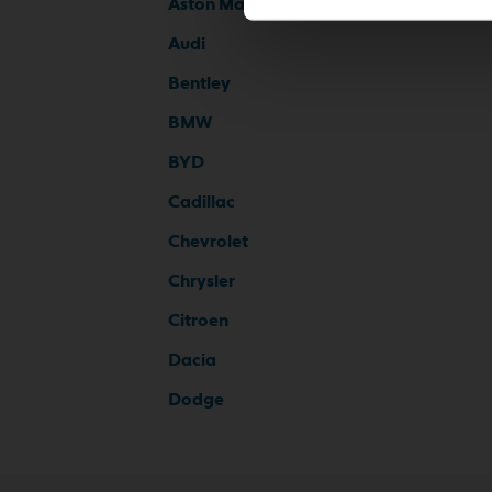
Aston Martin
Audi
Bentley
BMW
BYD
Cadillac
Chevrolet
Chrysler
Citroen
Dacia
Dodge