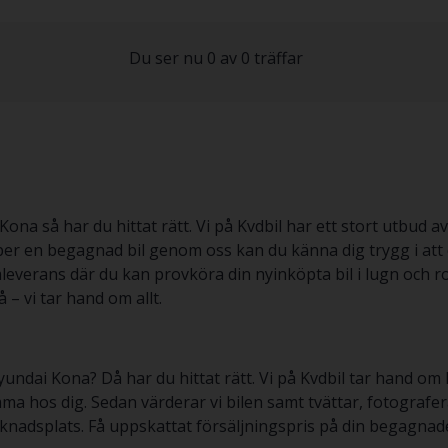
Du ser nu 0 av 0 träffar
 så har du hittat rätt. Vi på Kvdbil har ett stort utbud av 
öper en begagnad bil genom oss kan du känna dig trygg i att
everans där du kan provköra din nyinköpta bil i lugn och ro
 – vi tar hand om allt.
yundai Kona? Då har du hittat rätt. Vi på Kvdbil tar hand om 
ma hos dig. Sedan värderar vi bilen samt tvättar, fotografe
arknadsplats. Få uppskattat försäljningspris på din begagn