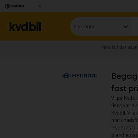
Svenska
Personbil
Begagn
fast pr
Vi på Kvdbil
flera var a
Kvdbil. Vi s
marknadsför
leverans til
bland ett s