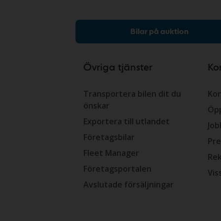
Bilar på auktion
Övriga tjänster
Ko
Transportera bilen dit du
Kon
önskar
Öpp
Exportera till utlandet
Job
Företagsbilar
Pre
Fleet Manager
Rek
Företagsportalen
Vis
Avslutade försäljningar