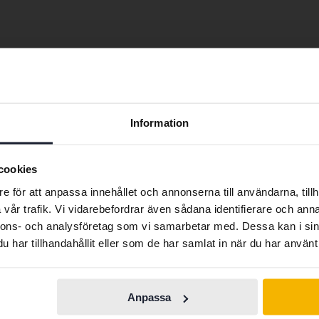
0
Hyundai I30
Hyundai Kona
0
Hyundai I40
Hyundai Santa
Preferred language
Information
We have detected that your browser has other language
preferences than Swedish. To better service our friends
cookies
abroad we have an English language site (kvdcars.com) that
e för att anpassa innehållet och annonserna till användarna, tillh
contains all the same vehicles and services.
vår trafik. Vi vidarebefordrar även sådana identifierare och anna
nnons- och analysföretag som vi samarbetar med. Dessa kan i sin
Bilmärken
har tillhandahållit eller som de har samlat in när du har använt 
Continue in
Switch to...
Swedish
Ferrari
Maserati
Anpassa