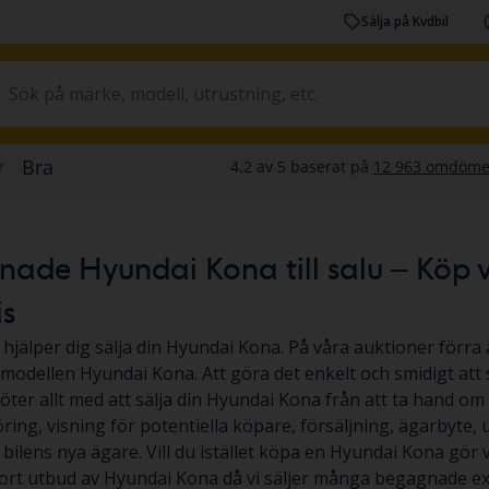
Sälja på Kvdbil
ade Hyundai Kona till salu – Köp via
is
 hjälper dig sälja din Hyundai Kona. På våra auktioner förra å
v modellen Hyundai Kona. Att göra det enkelt och smidigt att 
köter allt med att sälja din Hyundai Kona från att ta hand om 
ing, visning för potentiella köpare, försäljning, ägarbyte,
l bilens nya ägare. Vill du istället köpa en Hyundai Kona gör vi
tort utbud av Hyundai Kona då vi säljer många begagnade ex