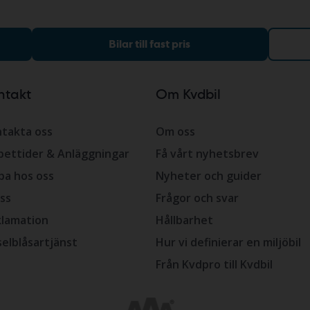
Bilar till fast pris
ntakt
Om Kvdbil
takta oss
Om oss
ettider & Anläggningar
Få vårt nyhetsbrev
ba hos oss
Nyheter och guider
ss
Frågor och svar
lamation
Hållbarhet
selblåsartjänst
Hur vi definierar en miljöbil
Från Kvdpro till Kvdbil