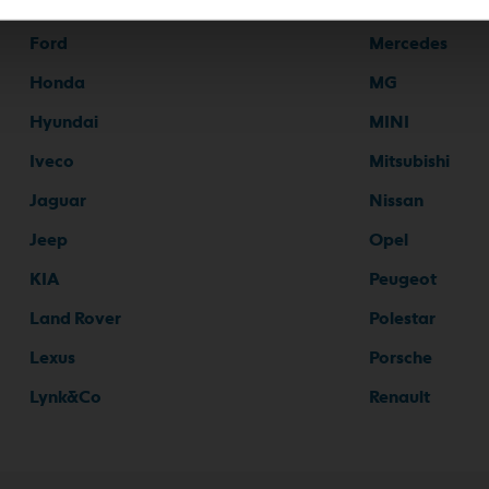
Fiat
Mazda
Ford
Mercedes
Honda
MG
Hyundai
MINI
Iveco
Mitsubishi
Jaguar
Nissan
Jeep
Opel
KIA
Peugeot
Land Rover
Polestar
Lexus
Porsche
Lynk&Co
Renault