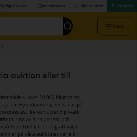
Frågor & svar
Kontakta oss
Skapa konto
Logga in
Meny
 auktion eller till
ret sålde vi över 28 000 bilar varav
sälja din Hyundai Kona, det kan vi på
fordonstest, in- och utvändig tvätt,
 utbetalning av dina pengar och
 på Kvdbil det lätt för dig att välja
emplar på våra auktioner varje år.