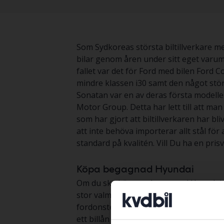
Som Sydkoreas största biltillverkare m
bilar genom åren under sitt eget varumä
fallet var det för Ford med bilen Ford
mindre klassen i30 samt den något stö
Sonatan var en av deras första modelle
Motor Group. Detta har lett till att man
som har gjort att biltillverkaren har bl
att inte behöva importerar allt stål för 
standard på kvalitén. Vill Du ha en prisv
Köpa begagnad Hyundai
Om du ska köpa en begagnad Hyundai så ha
stor valmöjlighet. När du köper en beg
fordonstekniker. Vi erbjuder också heml
ett billån kan vi hjälpa dig med det också