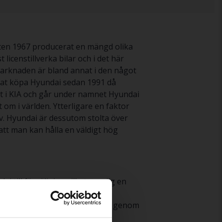
rten 1967 producerat en mängd olika
icenstillverka bilar och i det här
marknaden är bland annat i den något
nat köpa Hyundai sedan 1991 då
et i KIA och går under namnet Hyundai
 om i världen. Ytterligare en faktor
tiv. Hyundai är dessutom stolta över
r att man kan hålla en väldigt hög
 till försäljning vilket ger dig en
grant testad av våra
. Om du vill finansiera ditt köp genom