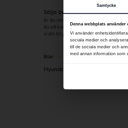
Samtycke
Sälja begagnad Hyundai
Är du ute efter att sälja en begagnad Hy
Denna webbplats använder 
du vill kan vi hämta bilen hemma hos di
Vi använder enhetsidentifierar
vi din bil genom vår marknadsplats. Få
sociala medier och analysera 
till de sociala medier och a
med annan information som du 
Bilar
Hyundai
Hyundai I1
Hyundaimodeller
Hyundai I2