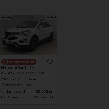
onsdag
16 Bud
Reparationsobjekt
Hyundai Santa Fe
Grand Santa Fé 2.2 CRDi-R 4WD
2014
22 132 mil
Diesel
Åkersberga (Runö)
Ledande bud
22 500 kr
Med finansiering
191 kr/månad