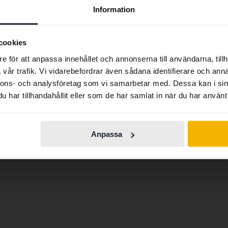
Preferred language
Information
We have detected that your browser has other language
undai? Då har du hittat rätt. Vi på Kvdbil tar hand om hela 
preferences than Swedish. To better service our friends
cookies
g. Sedan värderar vi bilen samt tvättar, fotograferar och mar
abroad we have an English language site (kvdcars.com) that
e för att anpassa innehållet och annonserna till användarna, tillh
 uppskattat försäljningspris på din begagnade Hyundai
här
.
contains all the same vehicles and services.
vår trafik. Vi vidarebefordrar även sådana identifierare och anna
nnons- och analysföretag som vi samarbetar med. Dessa kan i sin
har tillhandahållit eller som de har samlat in när du har använt 
Continue in
Switch to...
Swedish
0
Hyundai I30
Hyundai Kona
Anpassa
0
Hyundai I40
Hyundai Santa