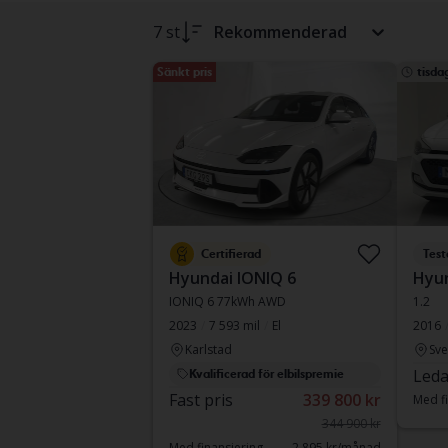
7 st
Rekommenderad
Sänkt pris
tisda
Certifierad
Test
Hyundai IONIQ 6
Hyun
IONIQ 6 77kWh AWD
1.2
2023
7 593 mil
El
2016
Karlstad
Sve
Leda
Kvalificerad för elbilspremie
Fast pris
339 800 kr
Med fi
344 900 kr
Med finansiering
2 895 kr/månad