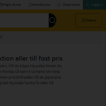
Frågor & svar
Kontakta oss
Skapa konto
Logga in
Meny
n eller till fast pris
Asien. Vill du köpa Hyundai finner du
en Honda så kan vi ta hand om hela
men prisskillnaden till de japanska
ad Hyundai Santa Fe eller till