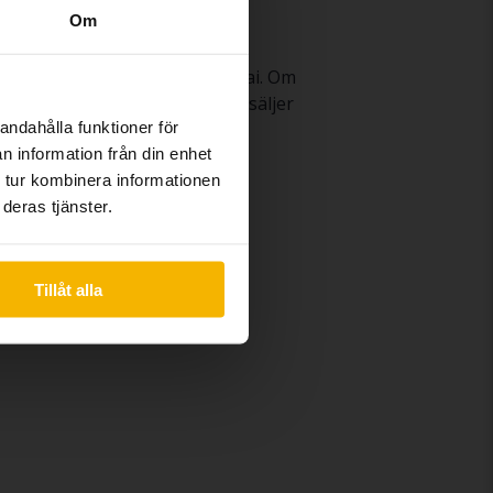
Om
affären när du säljer din Hyundai. Om
knadsför den åt dig. Därefter säljer
andahålla funktioner för
n information från din enhet
 tur kombinera informationen
deras tjänster.
Hyundai Tucson
Tillåt alla
 Fe