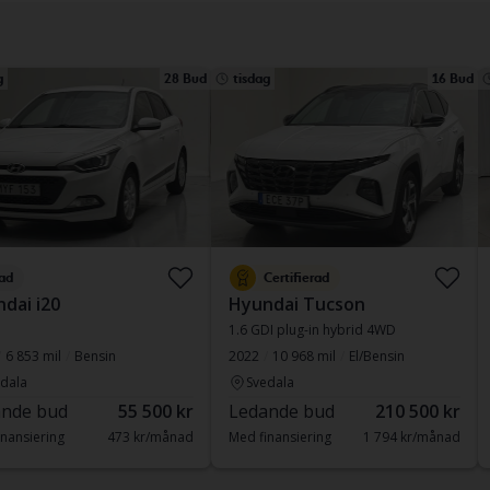
g
28 Bud
tisdag
16 Bud
ad
Certifierad
dai i20
Hyundai Tucson
1.6 GDI plug-in hybrid 4WD
6 853 mil
Bensin
2022
10 968 mil
El/Bensin
dala
Svedala
nde bud
55 500 kr
Ledande bud
210 500 kr
nansiering
473 kr/månad
Med finansiering
1 794 kr/månad