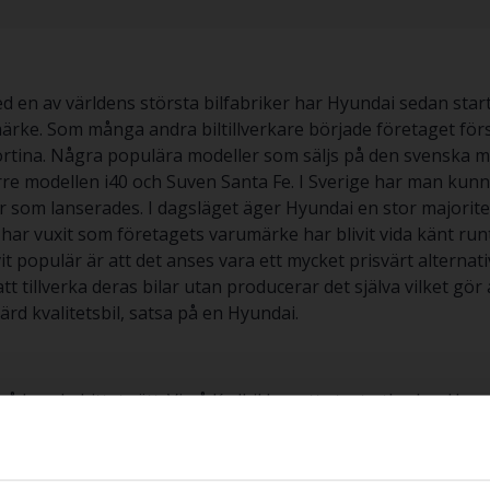
ed en av världens största bilfabriker har Hyundai sedan sta
rke. Som många andra biltillverkare började företaget först l
 Cortina. Några populära modeller som säljs på den svenska 
rre modellen i40 och Suven Santa Fe. I Sverige har man kun
r som lanserades. I dagsläget äger Hyundai en stor majorit
 har vuxit som företagets varumärke har blivit vida känt runt
ivit populär är att det anses vara ett mycket prisvärt alterna
att tillverka deras bilar utan producerar det själva vilket gö
ärd kvalitetsbil, satsa på en Hyundai.
r du hittat rätt. Vi på Kvdbil har ett stort utbud av Hyundai
agnad bil genom oss kan du känna dig trygg i att den är nog
everans där du kan provköra din nyinköpta bil i lugn och ro
 – vi tar hand om allt.