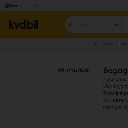
Svenska
Personbil
Begagna
Hyundai har 
våra begagn
försäljning
konkurrente
exempel någ