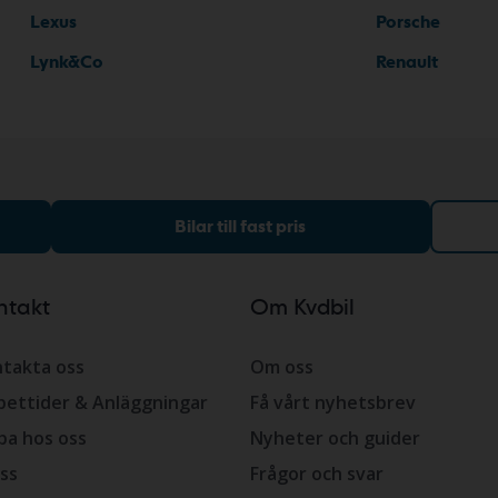
Lexus
Porsche
Lynk&Co
Renault
Bilar till fast pris
ntakt
Om Kvdbil
takta oss
Om oss
ettider & Anläggningar
Få vårt nyhetsbrev
ba hos oss
Nyheter och guider
ss
Frågor och svar