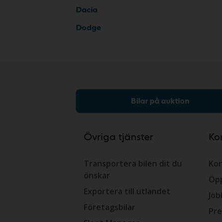
Dacia
Dodge
Bilar på auktion
Övriga tjänster
Ko
Transportera bilen dit du
Kon
önskar
Öpp
Exportera till utlandet
Job
Företagsbilar
Pre