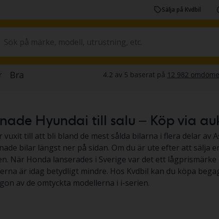
Sälja på Kvdbil
de Hyundai till salu – Köp via auktio
vuxit till att bli bland de mest sålda bilarna i flera delar av 
ade bilar längst ner på sidan. Om du är ute efter att sälja 
en. När Honda lanserades i Sverige var det ett lågprismärke 
rna är idag betydligt mindre. Hos Kvdbil kan du köpa begagn
on av de omtyckta modellerna i i-serien.