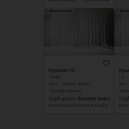
Kommer snart
Komm
Hyundai i10
Hyun
1.0 MPi
1.2
2024
1 842 mil
Bensin
2011
Kungälv (Ellesbo)
Bor
Utgångspris
Kommer snart
Utgå
En värdering av fordonet är på gång
En vär