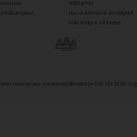
lamation
Hållbarhet
selblåsartjänst
Hur vi definierar en miljöbil
Från Kvdpro till Kvdbil
igheter reserverade. kundcenter@kvdbil.se 010-167 30 00. O