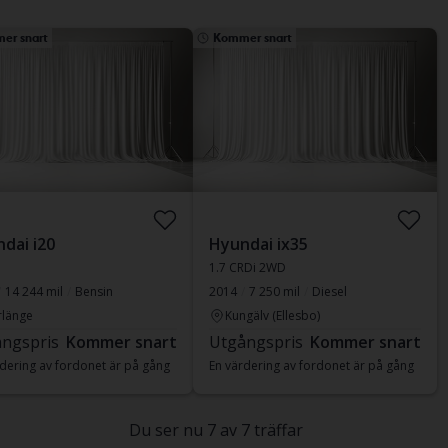
er snart
Kommer snart
dai i20
Hyundai ix35
1.7 CRDi 2WD
14 244 mil
Bensin
2014
7 250 mil
Diesel
länge
Kungälv (Ellesbo)
ngspris
Kommer snart
Utgångspris
Kommer snart
dering av fordonet är på gång
En värdering av fordonet är på gång
Du ser nu 7 av 7 träffar