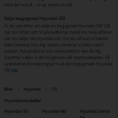
med det också – vi tar hand om allt.
Sälja begagnad Hyundai I30
Är du ute efter att sälja en begagnad Hyundai I30? Då
har du hittat rätt. Vi på Kvdbil tar hand om hela affären
när du säljer din Hyundai I30. Om du vill kan vi hämta
bilen hemma hos dig. Sedan värderar vi bilen samt
tvättar, fotograferar och marknadsför den åt dig.
Därefter säljer vi din bil genom vår marknadsplats. Få
uppskattat försäljningspris på din begagnade Hyundai
I30
här
.
Bilar
Hyundai
I30
Hyundaimodeller
Hyundai I10
Hyundai I40
Hyundai Santa
Fe