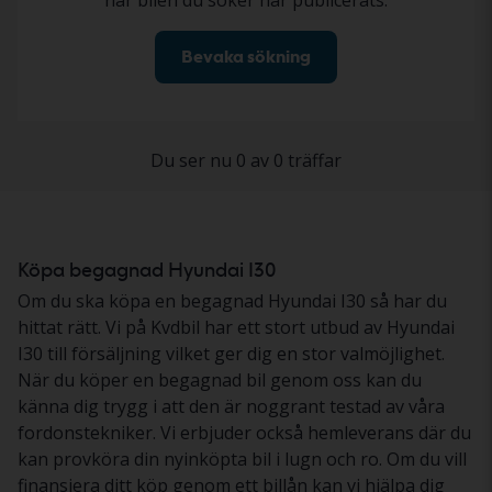
när bilen du söker har publicerats.
Bevaka sökning
Du ser nu 0 av 0 träffar
Köpa begagnad Hyundai I30
Om du ska köpa en begagnad Hyundai I30 så har du
hittat rätt. Vi på Kvdbil har ett stort utbud av Hyundai
I30 till försäljning vilket ger dig en stor valmöjlighet.
När du köper en begagnad bil genom oss kan du
känna dig trygg i att den är noggrant testad av våra
fordonstekniker. Vi erbjuder också hemleverans där du
kan provköra din nyinköpta bil i lugn och ro. Om du vill
finansiera ditt köp genom ett billån kan vi hjälpa dig