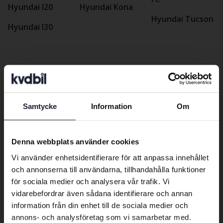
Hyundai I20
Hyundai Kona
Hyundai Tucson
Hyundai I30
Bilmärken
Samtycke
Information
Om
Preferred language
Alfa Romeo
Hyundai
Peugeot
Aston Martin
Iveco
Polestar
We have detected that your browser
Denna webbplats använder cookies
has other language preferences than
Audi
Jaguar
Porsche
Vi använder enhetsidentifierare för att anpassa innehållet
Swedish. To better service our friends
och annonserna till användarna, tillhandahålla funktioner
Bentley
Jeep
Renault
abroad we have an English language
för sociala medier och analysera vår trafik. Vi
site (kvdcars.com) that contains all the
BMW
KIA
Rolls-Royce
vidarebefordrar även sådana identifierare och annan
same vehicles and services.
information från din enhet till de sociala medier och
BYD
Land Rover
Saab
annons- och analysföretag som vi samarbetar med.