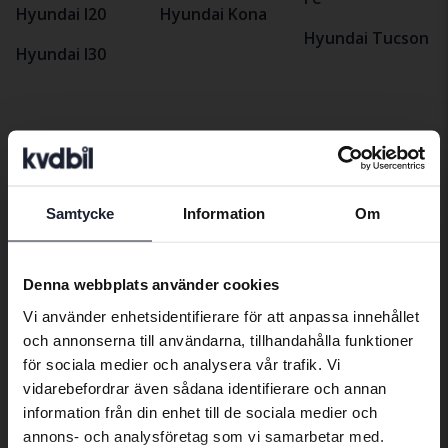
Hyundai I20
Hyundai Kona
Hyundai Tucson
Hyundai I30
Bilmärken
Samtycke
Information
Om
Preferred language
Alfa Romeo
Hyundai
Peugeot
Aston Martin
Iveco
Polestar
We have detected that your browser
Denna webbplats använder cookies
has other language preferences than
Audi
Jaguar
Porsche
Vi använder enhetsidentifierare för att anpassa innehållet
Swedish. To better service our friends
och annonserna till användarna, tillhandahålla funktioner
Bentley
Jeep
Renault
abroad we have an English language
för sociala medier och analysera vår trafik. Vi
site (kvdcars.com) that contains all the
BMW
KIA
Rolls-Royce
vidarebefordrar även sådana identifierare och annan
same vehicles and services.
information från din enhet till de sociala medier och
BYD
Land Rover
Saab
annons- och analysföretag som vi samarbetar med.