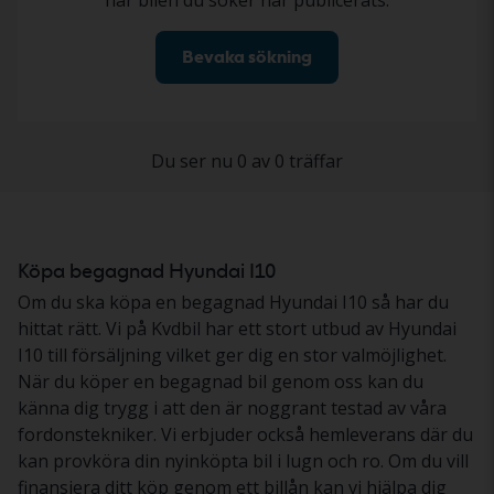
när bilen du söker har publicerats.
Bevaka sökning
Du ser nu 0 av 0 träffar
Köpa begagnad Hyundai I10
Om du ska köpa en begagnad Hyundai I10 så har du
hittat rätt. Vi på Kvdbil har ett stort utbud av Hyundai
I10 till försäljning vilket ger dig en stor valmöjlighet.
När du köper en begagnad bil genom oss kan du
känna dig trygg i att den är noggrant testad av våra
fordonstekniker. Vi erbjuder också hemleverans där du
kan provköra din nyinköpta bil i lugn och ro. Om du vill
finansiera ditt köp genom ett billån kan vi hjälpa dig