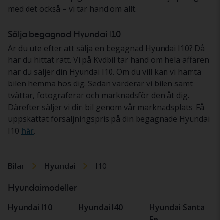
med det också – vi tar hand om allt.
Sälja begagnad Hyundai I10
Är du ute efter att sälja en begagnad Hyundai I10? Då
har du hittat rätt. Vi på Kvdbil tar hand om hela affären
när du säljer din Hyundai I10. Om du vill kan vi hämta
bilen hemma hos dig. Sedan värderar vi bilen samt
tvättar, fotograferar och marknadsför den åt dig.
Därefter säljer vi din bil genom vår marknadsplats. Få
uppskattat försäljningspris på din begagnade Hyundai
I10
här
.
Bilar
Hyundai
I10
Hyundaimodeller
Hyundai I10
Hyundai I40
Hyundai Santa
Fe