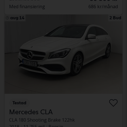
Med finansiering
686 kr/månad
aug 14
2 Bud
Testad
Mercedes CLA
CLA 180 Shooting Brake 122hk
2018
11 755 mil
Bensin