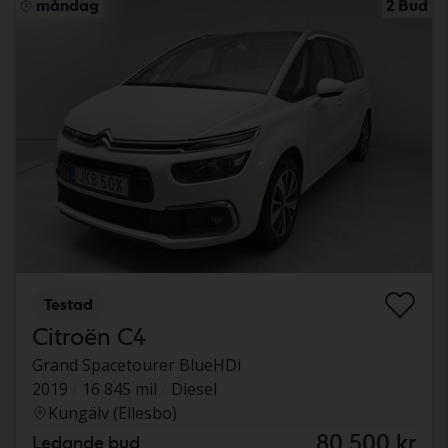
måndag
2 Bud
Testad
Citroën C4
Grand Spacetourer BlueHDi
2019
16 845 mil
Diesel
Kungälv (Ellesbo)
80 500 kr
Ledande bud