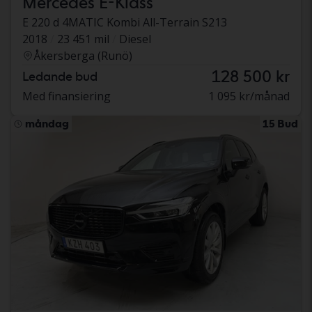
Mercedes E-Klass
E 220 d 4MATIC Kombi All-Terrain S213
2018
23 451 mil
Diesel
Åkersberga (Runö)
128 500 kr
Ledande bud
Med finansiering
1 095 kr/månad
måndag
15 Bud