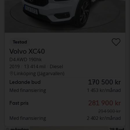
Testad
Volvo XC40
D4 AWD 190hk
2019
13 414 mil
Diesel
Linköping (Jägarvallen)
170 500 kr
Ledande bud
Med finansiering
1 453 kr/månad
281 900 kr
Fast pris
294 900 kr
Med finansiering
2 402 kr/månad
måndag
29 Bud