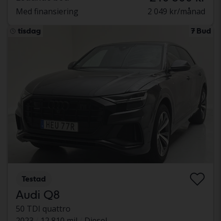
Med finansiering
2 049 kr/månad
tisdag
7 Bud
Testad
Audi Q8
50 TDI quattro
2023
12 810 mil
Diesel