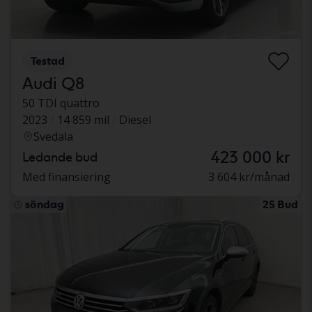
Testad
Audi Q8
50 TDI quattro
2023
14 859 mil
Diesel
Svedala
423 000 kr
Ledande bud
Med finansiering
3 604 kr/månad
söndag
25 Bud