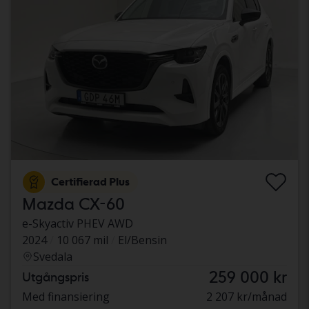
Certifierad Plus
Mazda CX-60
e-Skyactiv PHEV AWD
2024
10 067 mil
El/Bensin
Svedala
259 000 kr
Utgångspris
Med finansiering
2 207 kr/månad