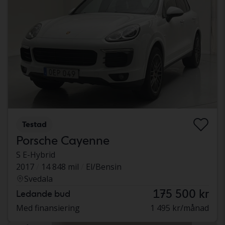
Testad
Porsche Cayenne
S E-Hybrid
2017
14 848 mil
El/Bensin
Svedala
175 500 kr
Ledande bud
Med finansiering
1 495 kr/månad