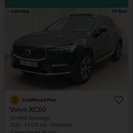
måndag
70 Bud
Certifierad Plus
Volvo XC60
T6 AWD Recharge
2023
11 529 mil
El/Bensin
Åkersberga (Runö)