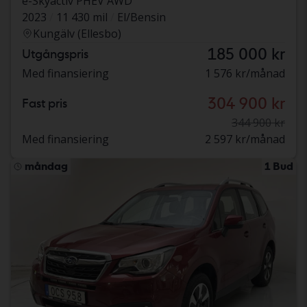
e-Skyactiv PHEV AWD
2023
11 430 mil
El/Bensin
Kungälv (Ellesbo)
185 000 kr
Utgångspris
Med finansiering
1 576 kr/månad
304 900 kr
Fast pris
344 900 kr
Med finansiering
2 597 kr/månad
måndag
1 Bud