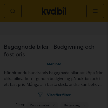
Personbil
Begagnade bilar - Budgivning och
fast pris
Mer info
Här hittar du hundratals begagnade bilar att köpa från
olika bilmärken – genom budgivning på auktion och till
ett fast pris. Många är i bästa skick, andra kan behövas
fixas till litegrann. Alla är ordentligt testade med
Visa fler filter
resultatet redovisat i bilens annons. Så köper du en
begagnad bil genom
budgivning
och
fast pris
.
Filter:
Panoramatak
Budgivning