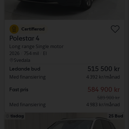
Certifierad
Polestar 4
Long range Single motor
2026
754 mil
El
Svedala
515 500 kr
Ledande bud
Med finansiering
4 392 kr/månad
584 900 kr
Fast pris
589 900 kr
Med finansiering
4 983 kr/månad
tisdag
25 Bud