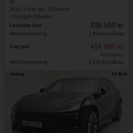
iV
2025
6 930 mil
El/Bensin
Kungälv (Ellesbo)
335 500 kr
Ledande bud
Med finansiering
2 859 kr/månad
414 900 kr
Fast pris
419 900 kr
Med finansiering
3 535 kr/månad
tisdag
16 Bud