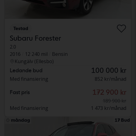
Testad
Subaru Forester
2.0
2016
12 240 mil
Bensin
Kungälv (Ellesbo)
100 000 kr
Ledande bud
Med finansiering
852 kr/månad
172 900 kr
Fast pris
189 900 kr
Med finansiering
1 473 kr/månad
måndag
17 Bud