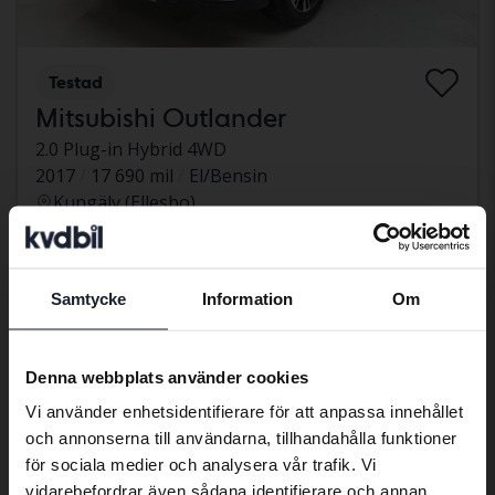
Testad
Mitsubishi Outlander
2.0 Plug-in Hybrid 4WD
2017
17 690 mil
El/Bensin
Kungälv (Ellesbo)
58 000 kr
Ledande bud
Med finansiering
494 kr/månad
Samtycke
Information
Om
tisdag
5 Bud
Preferred language
We have detected that your browser
Denna webbplats använder cookies
has other language preferences than
Vi använder enhetsidentifierare för att anpassa innehållet
Swedish. To better service our friends
och annonserna till användarna, tillhandahålla funktioner
abroad we have an English language
för sociala medier och analysera vår trafik. Vi
site (kvdcars.com) that contains all the
vidarebefordrar även sådana identifierare och annan