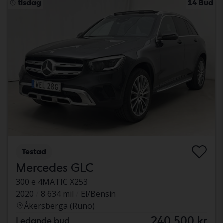
tisdag
14 Bud
Testad
Mercedes GLC
300 e 4MATIC X253
2020
8 634 mil
El/Bensin
Åkersberga (Runö)
240 500 kr
Ledande bud