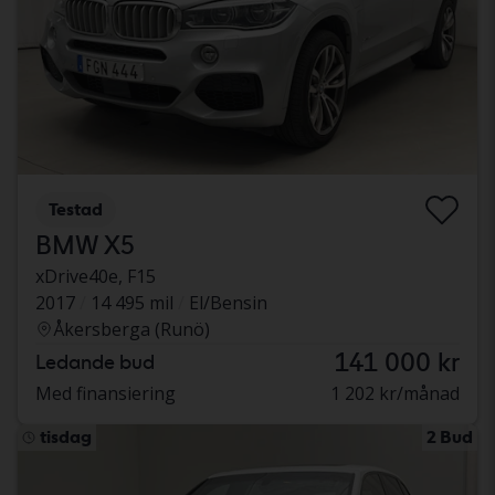
Testad
BMW X5
xDrive40e, F15
2017
14 495 mil
El/Bensin
Åkersberga (Runö)
141 000 kr
Ledande bud
Med finansiering
1 202 kr/månad
tisdag
2 Bud