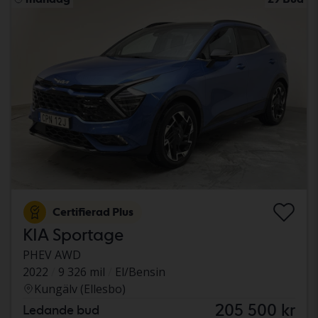
Certifierad Plus
KIA Sportage
PHEV AWD
2022
9 326 mil
El/Bensin
Kungälv (Ellesbo)
205 500 kr
Ledande bud