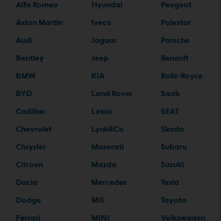
Alfa Romeo
Hyundai
Peugeot
Aston Martin
Iveco
Polestar
Audi
Jaguar
Porsche
Bentley
Jeep
Renault
BMW
KIA
Rolls-Royce
BYD
Land Rover
Saab
Cadillac
Lexus
SEAT
Chevrolet
Lynk&Co
Skoda
Chrysler
Maserati
Subaru
Citroen
Mazda
Suzuki
Dacia
Mercedes
Tesla
Dodge
MG
Toyota
Ferrari
MINI
Volkswagen