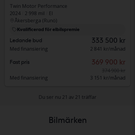
Twin Motor Performance
2024
2 998 mil
El
Åkersberga (Runö)
Kvalificerad för elbilspremie
333 500 kr
Ledande bud
Med finansiering
2 841 kr/månad
369 900 kr
Fast pris
374 900 kr
Med finansiering
3 151 kr/månad
Du ser nu 21 av 21 träffar
Bilmärken