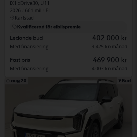
iX1 xDrive30, U11
2026
661 mil
El
Karlstad
Kvalificerad för elbilspremie
402 000 kr
Ledande bud
Med finansiering
3 425 kr/månad
469 900 kr
Fast pris
Med finansiering
4 003 kr/månad
aug 20
7 Bud