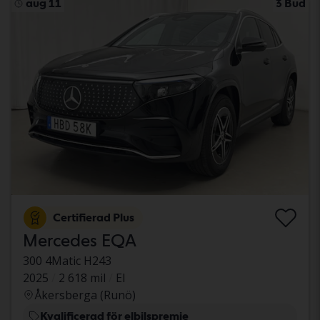
aug 11
3 Bud
Certifierad Plus
Mercedes EQA
300 4Matic H243
2025
2 618 mil
El
Åkersberga (Runö)
Kvalificerad för elbilspremie