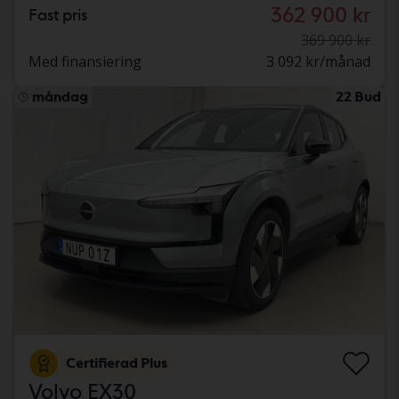
362 900 kr
Fast pris
369 900 kr
Med finansiering
3 092 kr/månad
måndag
22 Bud
Certifierad Plus
Volvo EX30