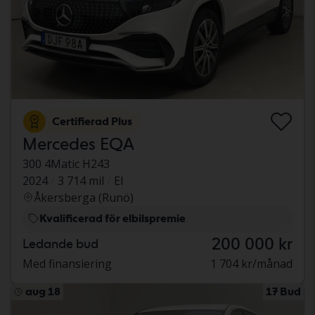
Certifierad Plus
Mercedes EQA
300 4Matic H243
2024
3 714 mil
El
Åkersberga (Runö)
Kvalificerad för elbilspremie
200 000 kr
Ledande bud
Med finansiering
1 704 kr/månad
aug 18
17 Bud