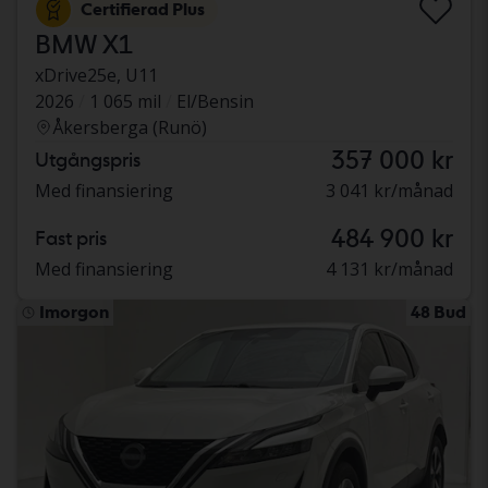
Certifierad Plus
BMW X1
xDrive25e, U11
2026
1 065 mil
El/Bensin
Åkersberga (Runö)
357 000 kr
Utgångspris
Med finansiering
3 041 kr/månad
484 900 kr
Fast pris
Med finansiering
4 131 kr/månad
Imorgon
48 Bud