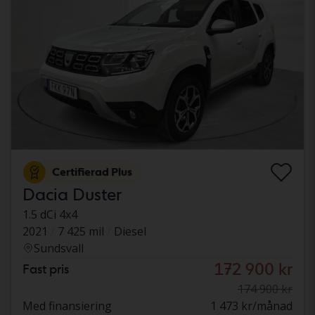
Certifierad Plus
Dacia Duster
1.5 dCi 4x4
2021
7 425 mil
Diesel
Sundsvall
172 900 kr
Fast pris
174 900 kr
Med finansiering
1 473 kr/månad