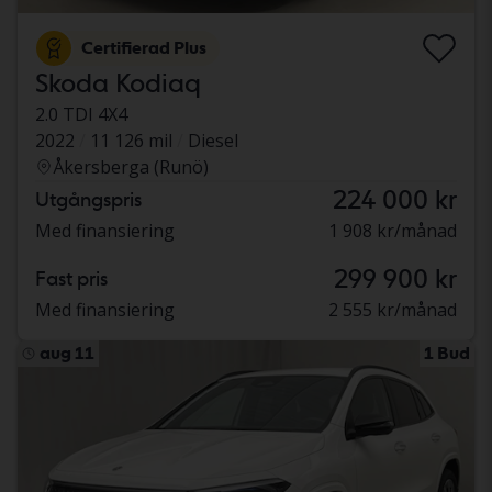
Certifierad Plus
Skoda Kodiaq
2.0 TDI 4X4
2022
11 126 mil
Diesel
Åkersberga (Runö)
224 000 kr
Utgångspris
Med finansiering
1 908 kr/månad
299 900 kr
Fast pris
Med finansiering
2 555 kr/månad
aug 11
1 Bud