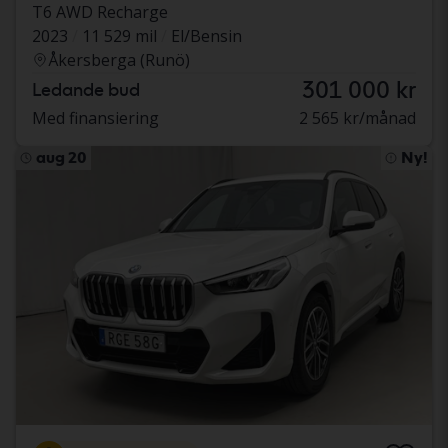
T6 AWD Recharge
2023
11 529 mil
El/Bensin
Åkersberga (Runö)
301 000 kr
Ledande bud
Med finansiering
2 565 kr/månad
aug 20
Ny!