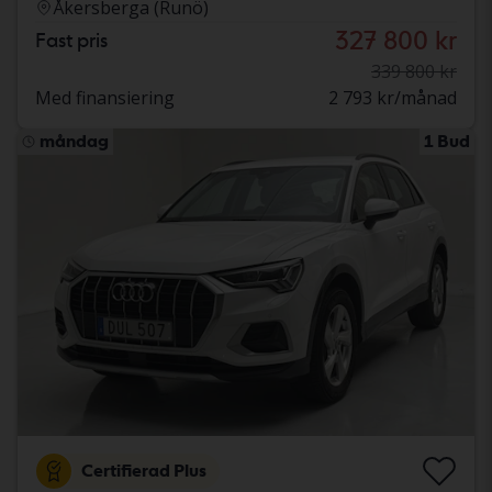
Åkersberga (Runö)
327 800 kr
Fast pris
339 800 kr
Med finansiering
2 793 kr/månad
måndag
1 Bud
Certifierad Plus