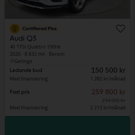
Certifierad Plus
Audi Q3
40 TFSI Quattro 190hk
2020
8 832 mil
Bensin
Getinge
150 500 kr
Ledande bud
Med finansiering
1 282 kr/månad
259 800 kr
Fast pris
274 900 kr
Med finansiering
2 213 kr/månad