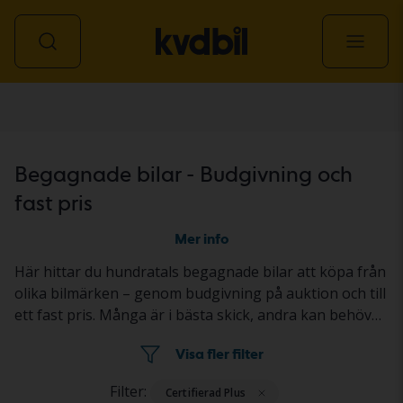
Personbil
Begagnade bilar - Budgivning och
fast pris
Mer info
Här hittar du hundratals begagnade bilar att köpa från
olika bilmärken – genom budgivning på auktion och till
ett fast pris. Många är i bästa skick, andra kan behövas
fixas till litegrann. Alla är ordentligt testade med
Visa fler filter
resultatet redovisat i bilens annons. Så köper du en
begagnad bil genom
budgivning
och
fast pris
.
Filter:
Certifierad Plus