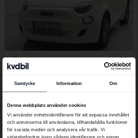
Certifierad Plus
Fiat 500
500e
Samtycke
Information
Om
2022
4 995 mil
El
Preferred language
Svedala
We have detected that your browser
Kvalificerad för elbilspremie
Denna webbplats använder cookies
has other language preferences than
140 500 kr
Ledande bud
Vi använder enhetsidentifierare för att anpassa innehållet
Swedish. To better service our friends
och annonserna till användarna, tillhandahålla funktioner
Med finansiering
1 197 kr/månad
abroad we have an English language
för sociala medier och analysera vår trafik. Vi
site (kvdcars.com) that contains all the
174 900 kr
Fast pris
vidarebefordrar även sådana identifierare och annan