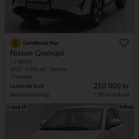
Certifierad Plus
Nissan Qashqai
1.3 MHEV
2023
5 006 mil
Bensin
Svedala
210 000 kr
Ledande bud
Med finansiering
1 789 kr/månad
aug 19
9 Bud