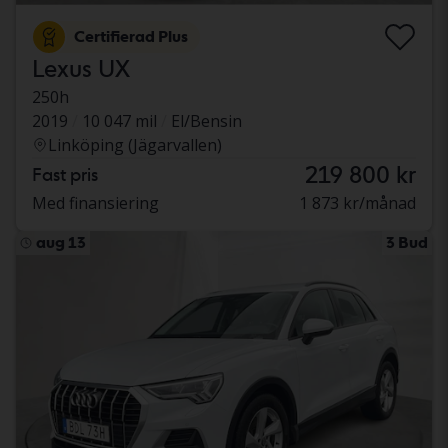
Certifierad Plus
Lexus UX
250h
2019
10 047 mil
El/Bensin
Linköping (Jägarvallen)
219 800 kr
Fast pris
Med finansiering
1 873 kr/månad
aug 13
3 Bud