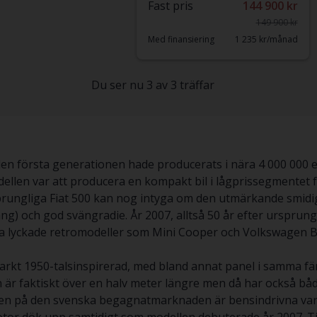
Fast pris
144 900 kr
149 900 kr
Med finansiering
1 235 kr/månad
Du ser nu 3 av 3 träffar
h den första generationen hade producerats i nära 4 000 000 
llen var att producera en kompakt bil i lågprissegmentet för
prungliga Fiat 500 kan nog intyga om den utmärkande smidig
ång) och god svängradie. År 2007, alltså 50 år efter ursprun
dra lyckade retromodeller som Mini Cooper och Volkswagen B
tarkt 1950-talsinspirerad, med bland annat panel i samma fä
 är faktiskt över en halv meter längre men då har också b
len på den svenska begagnatmarknaden är bensindrivna vara