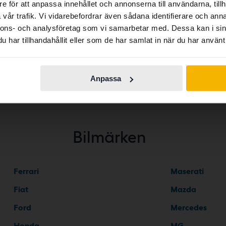
e för att anpassa innehållet och annonserna till användarna, tillh
contains all the same vehicles and services.
vår trafik. Vi vidarebefordrar även sådana identifierare och anna
Fiat Freemont
nnons- och analysföretag som vi samarbetar med. Dessa kan i sin
har tillhandahållit eller som de har samlat in när du har använt 
Continue in
Switch to...
Swedish
Anpassa
Bilmärken
Ferrari
Maserati
Fiat
Mazda
Ford
Mercedes
Honda
MG