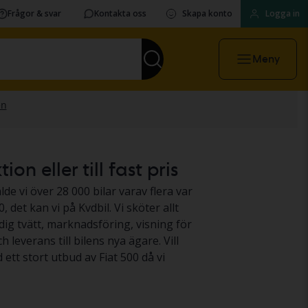
Frågor & svar
Kontakta oss
Skapa konto
Logga in
Meny
n eller till fast pris
lde vi över 28 000 bilar varav flera var
, det kan vi på Kvdbil. Vi sköter allt
dig tvätt, marknadsföring, visning för
leverans till bilens nya ägare. Vill
d ett stort utbud av Fiat 500 då vi