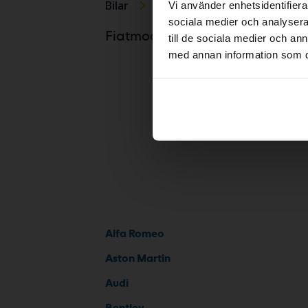
Bilar
Fiat
500
Vi använder enhetsidentifierar
sociala medier och analysera 
Fiat 500
Fiatmodeller
till de sociala medier och a
med annan information som du 
Alfa Romeo
Aston Martin
Audi
Bentley