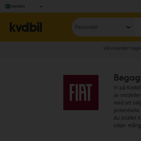
Svenska
Personbil
Begagna
Vi på Kvdbil
av modellen 
med att säl
potentiella 
du istället 
säljer mång