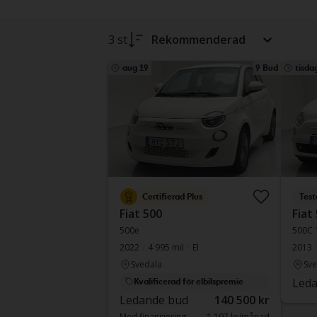
3 st
Rekommenderad
aug 19
9 Bud
tisda
Certifierad Plus
Test
Fiat 500
Fiat
500e
500C 
2022
4 995 mil
El
2013
Svedala
Sve
Leda
Kvalificerad för elbilspremie
Ledande bud
140 500 kr
Med finansiering
1 197 kr/månad