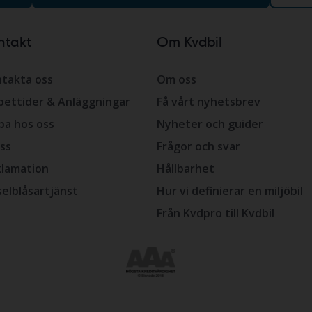
ntakt
Om Kvdbil
takta oss
Om oss
ettider & Anläggningar
Få vårt nyhetsbrev
ba hos oss
Nyheter och guider
ss
Frågor och svar
lamation
Hållbarhet
selblåsartjänst
Hur vi definierar en miljöbil
Från Kvdpro till Kvdbil