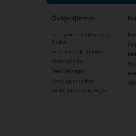
Övriga tjänster
Ko
Transportera bilen dit du
Kon
önskar
Öpp
Exportera till utlandet
Job
Företagsbilar
Pre
Fleet Manager
Rek
Företagsportalen
Vis
Avslutade försäljningar