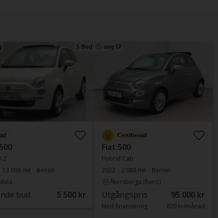
g
5 Bud
aug 17
ad
Certifierad
 500
Fiat 500
1.2
Hybrid Cab
13 098 mil
Bensin
2022
2 088 mil
Bensin
dala
Åkersberga (Runö)
nde bud
5 500 kr
Utgångspris
95 000 kr
Med finansiering
809 kr/månad