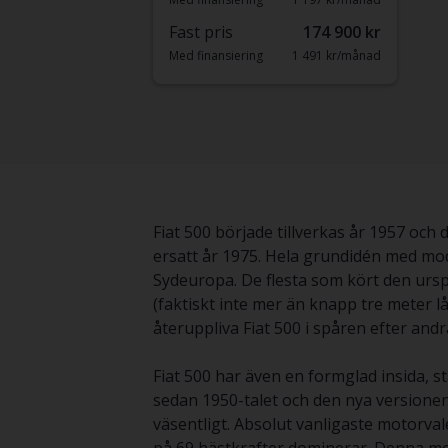
Fast pris
174 900 kr
Med finansiering
1 491 kr/månad
Fiat 500 började tillverkas år 1957 oc
ersatt år 1975. Hela grundidén med mode
Sydeuropa. De flesta som kört den urs
(faktiskt inte mer än knapp tre meter l
återuppliva Fiat 500 i spåren efter an
Fiat 500 har även en formglad insida, s
sedan 1950-talet och den nya versionen
väsentligt. Absolut vanligaste motorva