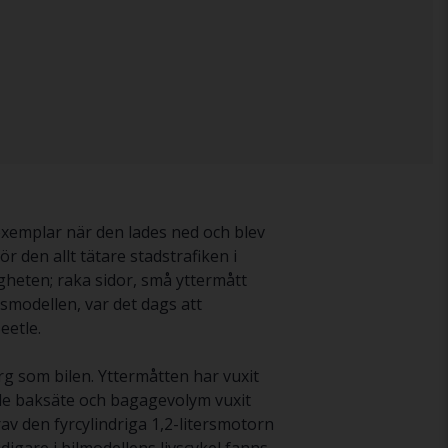
exemplar när den lades ned och blev
 den allt tätare stadstrafiken i
heten; raka sidor, små yttermått
gsmodellen, var det dags att
eetle.
rg som bilen. Yttermåtten har vuxit
åde baksäte och bagagevolym vuxit
v den fyrcylindriga 1,2-litersmotorn