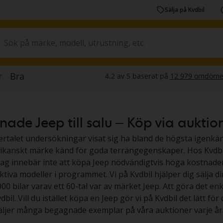
Sälja på Kvdbil
de Jeep till salu – Köp via auktion el
flertalet undersökningar visat sig ha bland de högsta igenkän
rikanskt märke känd för goda terrängegenskaper. Hos Kvdb
dag innebär inte att köpa Jeep nödvändigtvis höga kostnader
ktiva modeller i programmet. Vi på Kvdbil hjälper dig sälja di
000 bilar varav ett 60-tal var av märket Jeep. Att göra det enk
dbil. Vill du istället köpa en Jeep gör vi på Kvdbil det lätt för
säljer många begagnade exemplar på våra auktioner varje år