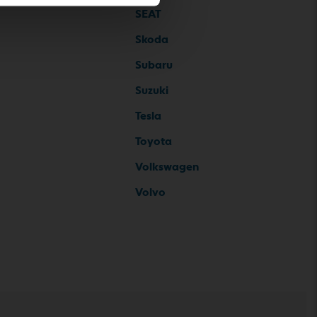
SEAT
Skoda
Subaru
Suzuki
Tesla
Toyota
Volkswagen
Volvo