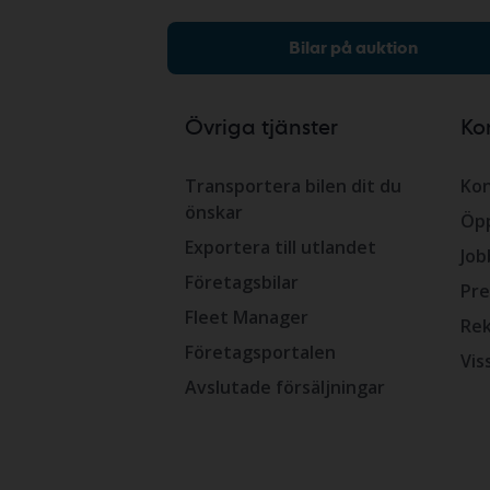
Bilar på auktion
Övriga tjänster
Ko
Transportera bilen dit du
Kon
önskar
Öpp
Exportera till utlandet
Job
Företagsbilar
Pre
Fleet Manager
Rek
Företagsportalen
Vis
Avslutade försäljningar