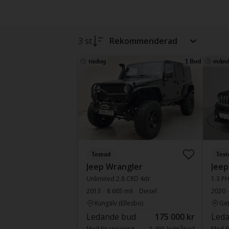
3 st
Rekommenderad
tisdag
1 Bud
månd
Testad
Test
Jeep Wrangler
Jee
Unlimited 2.8 CRD 4dr
1.3 P
2013
8 665 mil
Diesel
2020
Kungälv (Ellesbo)
Get
Ledande bud
175 000 kr
Leda
Med finansiering
1 491 kr/månad
Med fi