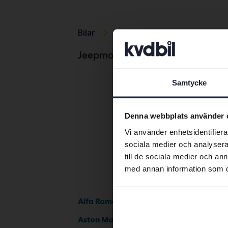
Bilar
Jeep
Jeep Cherokee
Jeepmodeller
Samtycke
Denna webbplats använder 
Vi använder enhetsidentifierar
sociala medier och analysera 
till de sociala medier och a
med annan information som du 
Alfa Romeo
Aston Martin