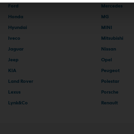
Ford
Mercedes
Honda
MG
Hyundai
MINI
Iveco
Mitsubishi
Jaguar
Nissan
Jeep
Opel
KIA
Peugeot
Land Rover
Polestar
Lexus
Porsche
Lynk&Co
Renault