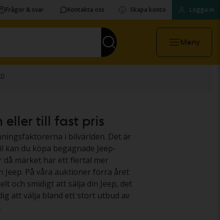
Frågor & svar
Kontakta oss
Skapa konto
Logga in
Meny
ler till fast pris
ningsfaktorerna i bilvärlden. Det är
il kan du köpa begagnade Jeep-
 då märket har ett flertal mer
n Jeep. På våra auktioner förra året
elt och smidigt att sälja din Jeep, det
 dig att välja bland ett stort utbud av
.