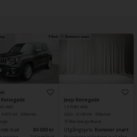
ag
7 Bud
Kommer snart
ad
p Renegade
Jeep Renegade
HEV 4WD
1.3 PHEV 4WD
9 875 mil
El/Bensin
2020
6 190 mil
El/Bensin
inge
Åkersberga (Runö)
nde bud
84 000 kr
Utgångspris
Kommer snart
nansiering
716 kr/månad
En värdering av fordonet är på gång