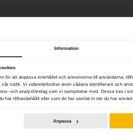
Jeep Grand Cherokee
Jeep Wrangler
Preferred language
Information
We have detected that your browser has other language
preferences than Swedish. To better service our friends
cookies
abroad we have an English language site (kvdcars.com) that
e för att anpassa innehållet och annonserna till användarna, tillh
contains all the same vehicles and services.
vår trafik. Vi vidarebefordrar även sådana identifierare och anna
nnons- och analysföretag som vi samarbetar med. Dessa kan i sin
Bilmärken
har tillhandahållit eller som de har samlat in när du har använt 
Continue in
Switch to...
Swedish
Ferrari
Maserati
Anpassa
Fiat
Mazda