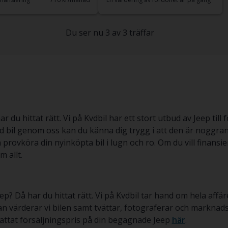
Du ser nu 3 av 3 träffar
u hittat rätt. Vi på Kvdbil har ett stort utbud av Jeep till f
 bil genom oss kan du känna dig trygg i att den är noggrant
rovköra din nyinköpta bil i lugn och ro. Om du vill finansier
m allt.
p? Då har du hittat rätt. Vi på Kvdbil tar hand om hela affäre
 värderar vi bilen samt tvättar, fotograferar och marknadsfö
attat försäljningspris på din begagnade Jeep
här
.