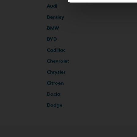
Audi
Bentley
BMW
BYD
Cadillac
Chevrolet
Chrysler
Citroen
Dacia
Dodge