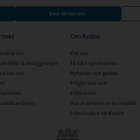
Bilar till fast pris
ntakt
Om Kvdbil
takta oss
Om oss
ettider & Anläggningar
Få vårt nyhetsbrev
ba hos oss
Nyheter och guider
ss
Frågor och svar
lamation
Hållbarhet
selblåsartjänst
Hur vi definierar en miljöbil
Från Kvdpro till Kvdbil