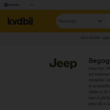
Svenska
Personbil
Begagna
Jeep har i 
ett helame
modeller. I
bränsleeffe
sålde vi 26 
kan vi på Kv
Jeep då vi 