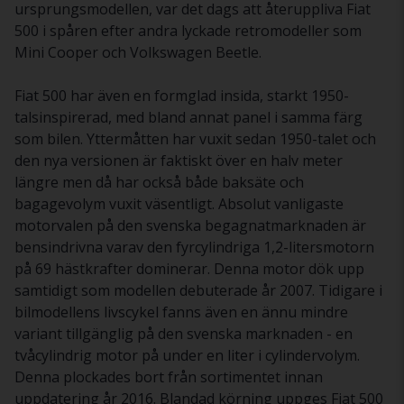
ursprungsmodellen, var det dags att återuppliva Fiat
500 i spåren efter andra lyckade retromodeller som
Mini Cooper och Volkswagen Beetle.
Fiat 500 har även en formglad insida, starkt 1950-
talsinspirerad, med bland annat panel i samma färg
som bilen. Yttermåtten har vuxit sedan 1950-talet och
den nya versionen är faktiskt över en halv meter
längre men då har också både baksäte och
bagagevolym vuxit väsentligt. Absolut vanligaste
motorvalen på den svenska begagnatmarknaden är
bensindrivna varav den fyrcylindriga 1,2-litersmotorn
på 69 hästkrafter dominerar. Denna motor dök upp
samtidigt som modellen debuterade år 2007. Tidigare i
bilmodellens livscykel fanns även en ännu mindre
variant tillgänglig på den svenska marknaden - en
tvåcylindrig motor på under en liter i cylindervolym.
Denna plockades bort från sortimentet innan
uppdatering år 2016. Blandad körning uppges Fiat 500