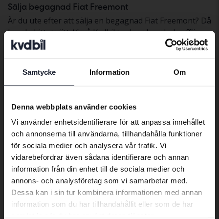
Sälja begagnad Fiat Freemont
Är du ute efter att sälja en begagnad Fiat Freemont? Då
har du hittat rätt. Vi på Kvdbil tar hand om hela affären
när du säljer din Fiat Freemont. Om du vill kan vi hämta
bilen hemma hos dig. Sedan värderar vi bilen samt
tvättar, fotograferar och marknadsför den åt dig.
Samtycke
Information
Om
Därefter säljer vi din bil genom vår marknadsplats. Få
Preferred language
uppskattat försäljningspris på din begagnade Fiat
Freemont
här
.
We have detected that your browser
Denna webbplats använder cookies
has other language preferences than
Vi använder enhetsidentifierare för att anpassa innehållet
Swedish. To better service our friends
och annonserna till användarna, tillhandahålla funktioner
Bilar
Fiat
Freemont
abroad we have an English language
för sociala medier och analysera vår trafik. Vi
site (kvdcars.com) that contains all the
vidarebefordrar även sådana identifierare och annan
Fiatmodeller
same vehicles and services.
information från din enhet till de sociala medier och
Fiat 500
Fiat Freemont
annons- och analysföretag som vi samarbetar med.
Dessa kan i sin tur kombinera informationen med annan
Continue in Swedish
information som du har tillhandahållit eller som de har
samlat in när du har använt deras tjänster.