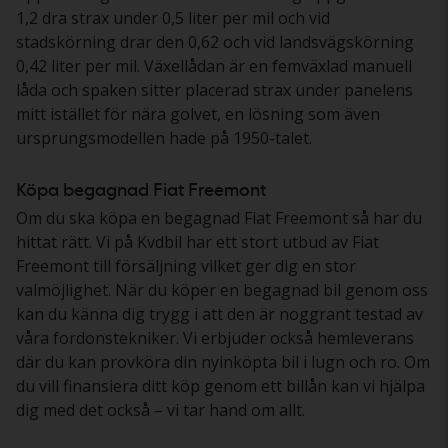
1,2 dra strax under 0,5 liter per mil och vid
stadskörning drar den 0,62 och vid landsvägskörning
0,42 liter per mil. Växellådan är en femväxlad manuell
låda och spaken sitter placerad strax under panelens
mitt istället för nära golvet, en lösning som även
ursprungsmodellen hade på 1950-talet.
Köpa begagnad Fiat Freemont
Om du ska köpa en begagnad Fiat Freemont så har du
hittat rätt. Vi på Kvdbil har ett stort utbud av Fiat
Freemont till försäljning vilket ger dig en stor
valmöjlighet. När du köper en begagnad bil genom oss
kan du känna dig trygg i att den är noggrant testad av
våra fordonstekniker. Vi erbjuder också hemleverans
där du kan provköra din nyinköpta bil i lugn och ro. Om
du vill finansiera ditt köp genom ett billån kan vi hjälpa
dig med det också – vi tar hand om allt.