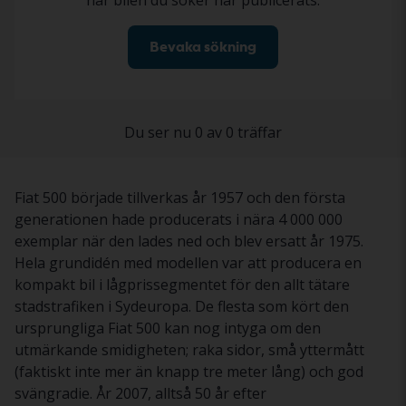
när bilen du söker har publicerats.
Bevaka sökning
Du ser nu 0 av 0 träffar
Fiat 500 började tillverkas år 1957 och den första
generationen hade producerats i nära 4 000 000
exemplar när den lades ned och blev ersatt år 1975.
Hela grundidén med modellen var att producera en
kompakt bil i lågprissegmentet för den allt tätare
stadstrafiken i Sydeuropa. De flesta som kört den
ursprungliga Fiat 500 kan nog intyga om den
utmärkande smidigheten; raka sidor, små yttermått
(faktiskt inte mer än knapp tre meter lång) och god
svängradie. År 2007, alltså 50 år efter