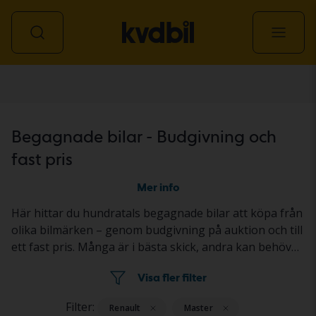
Personbil
Begagnade bilar - Budgivning och
fast pris
Mer info
Här hittar du hundratals begagnade bilar att köpa från
olika bilmärken – genom budgivning på auktion och till
ett fast pris. Många är i bästa skick, andra kan behövas
fixas till litegrann. Alla är ordentligt testade med
Visa fler filter
resultatet redovisat i bilens annons. Så köper du en
begagnad bil genom
budgivning
och
fast pris
.
Filter:
Renault
Master