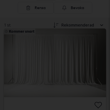
Rensa
Bevaka
1 st
Rekommenderad
Kommer snart