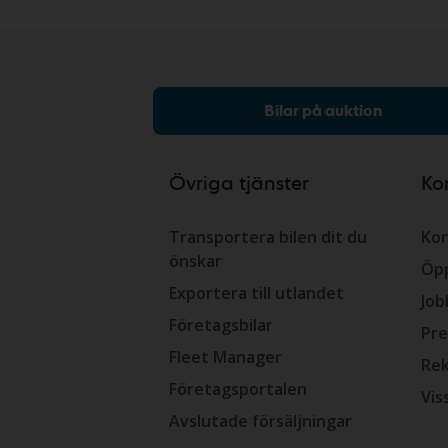
Bilar på auktion
Övriga tjänster
Ko
Transportera bilen dit du
Kon
önskar
Öpp
Exportera till utlandet
Job
Företagsbilar
Pre
Fleet Manager
Rek
Företagsportalen
Vis
Avslutade försäljningar