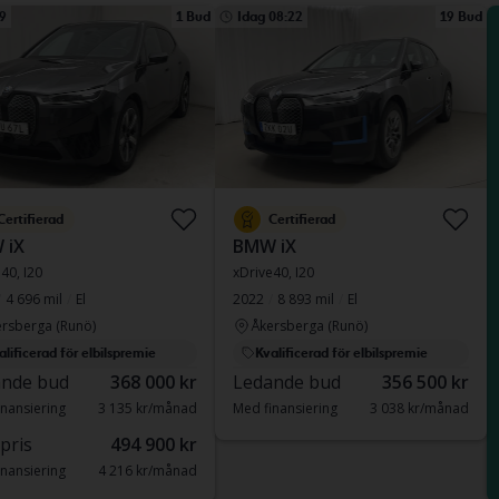
9
1 Bud
Idag 08:22
19 Bud
Certifierad
Certifierad
 iX
BMW iX
40, I20
xDrive40, I20
4 696 mil
El
2022
8 893 mil
El
rsberga (Runö)
Åkersberga (Runö)
alificerad för elbilspremie
Kvalificerad för elbilspremie
nde bud
368 000 kr
Ledande bud
356 500 kr
nansiering
3 135 kr/månad
Med finansiering
3 038 kr/månad
 pris
494 900 kr
nansiering
4 216 kr/månad