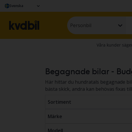
Svenska
Personbil
Begagnade bilar - Budg
Här hittar du hundratals begagnade bila
bästa skick, andra kan behövas fixas til
begagnad bil genom
budgivning
och
fa
Sortiment
Märke
Modell