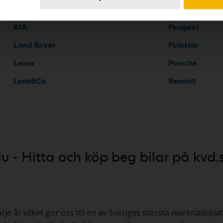
Jeep
Opel
KIA
Peugeot
Land Rover
Polestar
Lexus
Porsche
Lynk&Co
Renault
lu - Hitta och köp beg bilar på kvd.
arje år vilket gör oss till en av Sveriges största marknadsplats