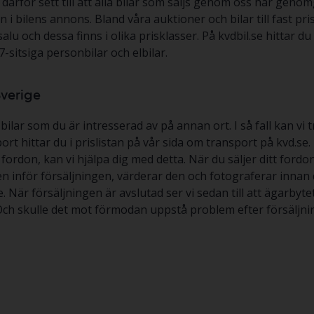
ar därför sett till att alla bilar som säljs genom oss har gen
 i bilens annons. Bland våra auktioner och bilar till fast pr
salu och dessa finns i olika prisklasser. På kvdbil.se hittar 
-sitsiga personbilar och elbilar.
Sverige
lar som du är intresserad av på annan ort. I så fall kan vi t
ort hittar du i prislistan på vår sida om transport på kvd.se.
ett fordon, kan vi hjälpa dig med detta. När du säljer ditt for
ilen inför försäljningen, värderar den och fotograferar innan d
se. När försäljningen är avslutad ser vi sedan till att ägarby
 Och skulle det mot förmodan uppstå problem efter försäljnin