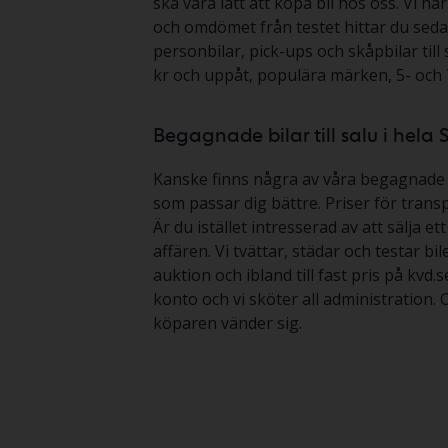
ska vara lätt att köpa bil hos oss. Vi h
och omdömet från testet hittar du sedan
personbilar, pick-ups och skåpbilar till 
kr och uppåt, populära märken, 5- och 7
Begagnade bilar till salu i hela 
Kanske finns några av våra begagnade bi
som passar dig bättre. Priser för transp
Är du istället intresserad av att sälja 
affären. Vi tvättar, städar och testar b
auktion och ibland till fast pris på kvd.
konto och vi sköter all administration.
köparen vänder sig.