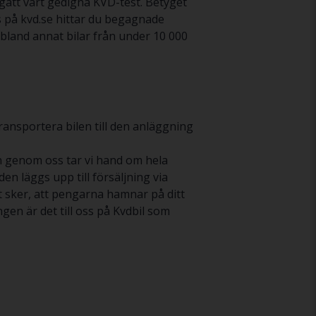
omgått vårt gedigna KVD-test. Betyget
is på kvd.se hittar du begagnade
du bland annat bilar från under 10 000
ransportera bilen till den anläggning
don genom oss tar vi hand om hela
en läggs upp till försäljning via
tet sker, att pengarna hamnar på ditt
gen är det till oss på Kvdbil som