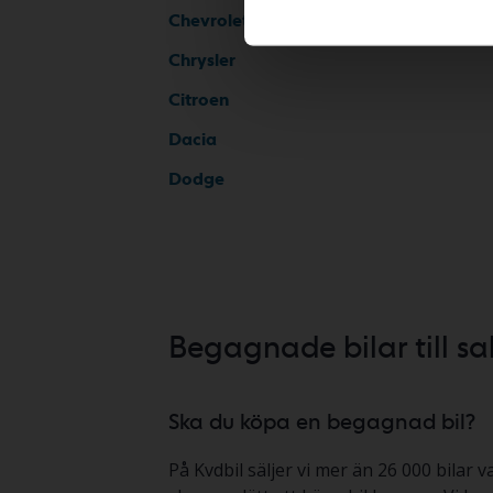
Chevrolet
Chrysler
Citroen
Dacia
Dodge
Begagnade bilar till sa
Ska du köpa en begagnad bil?
På Kvdbil säljer vi mer än 26 000 bilar v