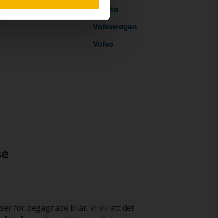
Toyota
Volkswagen
Volvo
se
er för begagnade bilar. Vi vill att det