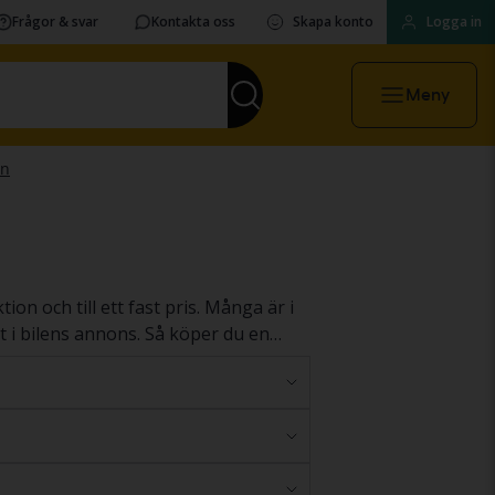
Frågor & svar
Kontakta oss
Skapa konto
Logga in
Meny
n och till ett fast pris. Många är i
at i bilens annons. Så köper du en