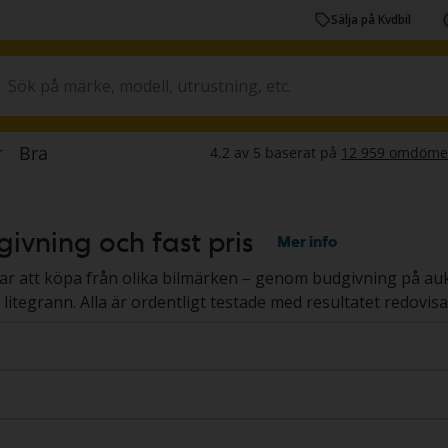
Sälja på Kvdbil
ivning och fast pris
Mer info
r att köpa från olika bilmärken – genom budgivning på auktio
l litegrann. Alla är ordentligt testade med resultatet redovis
st pris
.