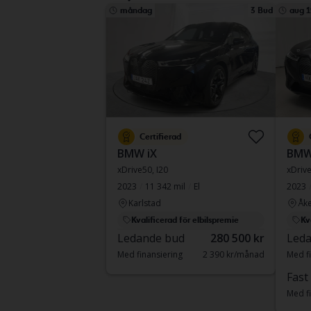
måndag
3 Bud
aug 1
Certifierad
BMW iX
BMW
xDrive50, I20
xDrive
2023
11 342 mil
El
2023
Karlstad
Åke
Kvalificerad för elbilspremie
Kv
Ledande bud
280 500 kr
Leda
Med finansiering
2 390 kr/månad
Med fi
Fast
Med fi