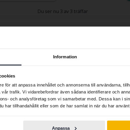
Du ser nu 3 av 3 träffar
Bilmärken
Preferred language
Information
Ferrari
Maserati
We have detected that your browser has other language
Fiat
Mazda
preferences than Swedish. To better service our friends
cookies
abroad we have an English language site (kvdcars.com) that
Ford
Mercedes
e för att anpassa innehållet och annonserna till användarna, tillh
contains all the same vehicles and services.
vår trafik. Vi vidarebefordrar även sådana identifierare och anna
Honda
MG
nnons- och analysföretag som vi samarbetar med. Dessa kan i sin
Hyundai
MINI
har tillhandahållit eller som de har samlat in när du har använt 
Continue in
Switch to...
Swedish
Iveco
Mitsubishi
Jaguar
Nissan
Anpassa