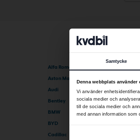
Samtycke
Alfa Romeo
Aston Martin
Denna webbplats använder 
Audi
Vi använder enhetsidentifierar
sociala medier och analysera 
Bentley
till de sociala medier och a
BMW
med annan information som du 
BYD
Cadillac