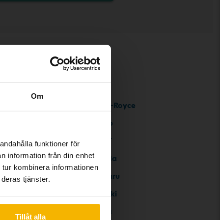
Om
Rolls-Royce
Saab
SEAT
andahålla funktioner för
n information från din enhet
Skoda
 tur kombinera informationen
Subaru
deras tjänster.
Suzuki
Tesla
Tillåt alla