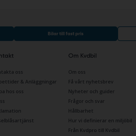
Bilar till fast pris
ntakt
Om Kvdbil
takta oss
Om oss
ettider & Anläggningar
Få vårt nyhetsbrev
ba hos oss
Nyheter och guider
ss
Frågor och svar
lamation
Hållbarhet
selblåsartjänst
Hur vi definierar en miljöbil
Från Kvdpro till Kvdbil