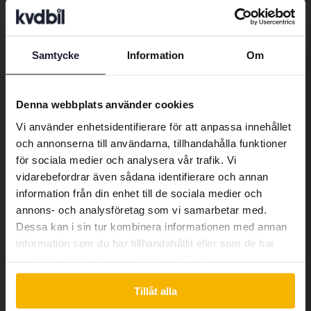
Aston Martin
Iveco
Polestar
Audi
Jaguar
Porsche
Bentley
Jeep
Renault
Samtycke
Information
Om
Preferred language
BMW
KIA
Rolls-Royce
We have detected that your browser
BYD
Land Rover
Saab
Denna webbplats använder cookies
has other language preferences than
Vi använder enhetsidentifierare för att anpassa innehållet
Cadillac
Lexus
SEAT
Swedish. To better service our friends
och annonserna till användarna, tillhandahålla funktioner
abroad we have an English language
Chevrolet
Lynk&Co
Skoda
för sociala medier och analysera vår trafik. Vi
site (kvdcars.com) that contains all the
vidarebefordrar även sådana identifierare och annan
Chrysler
Maserati
Subaru
same vehicles and services.
information från din enhet till de sociala medier och
Citroen
Mazda
Suzuki
annons- och analysföretag som vi samarbetar med.
Dessa kan i sin tur kombinera informationen med annan
Dacia
Mercedes
Tesla
Continue in Swedish
information som du har tillhandahållit eller som de har
Dodge
MG
Toyota
samlat in när du har använt deras tjänster.
Switch to...
Ferrari
MINI
Volkswagen
Tillåt alla
Fiat
Mitsubishi
Volvo