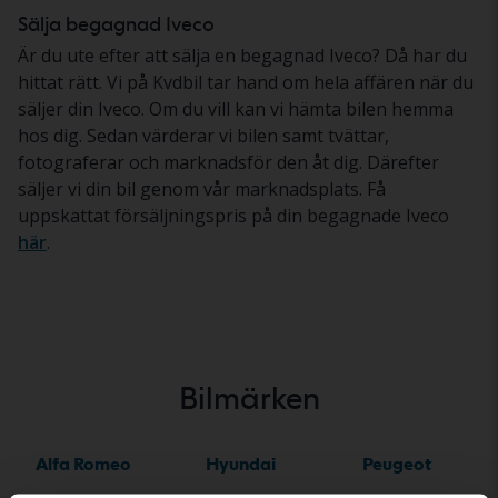
Sälja begagnad Iveco
Är du ute efter att sälja en begagnad Iveco? Då har du
hittat rätt. Vi på Kvdbil tar hand om hela affären när du
säljer din Iveco. Om du vill kan vi hämta bilen hemma
hos dig. Sedan värderar vi bilen samt tvättar,
fotograferar och marknadsför den åt dig. Därefter
säljer vi din bil genom vår marknadsplats. Få
uppskattat försäljningspris på din begagnade Iveco
här
.
Bilmärken
Alfa Romeo
Hyundai
Peugeot