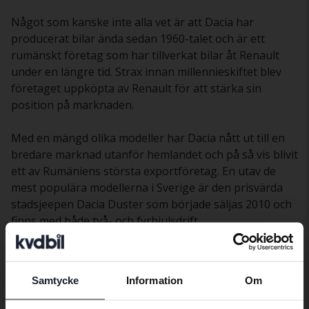
Något som kanske inte alla vet är att Dacia har
producerat bilar ända sedan 1960-talet och är ett
rumänskt företag som har tillverkat bilar åt Renault
under en längre tid. Strax innan millennieskiftet blev
företaget uppköpta av Renault för att stärka sin
position på marknaden.
Med en mängd olika modeller har Dacia nått ut till en
bredare marknad utanför hemlandet och på så vis blivit
ett av Rumäniens största exportföretag. En utav de
mest populära modellerna i Sverige är den prisvärda
stadsjeepen Dacia Duster som började säljas 2010 och
finns med både två- och fyrhjulsdrift.
Motoralternativen är många och det finns allt från en
1.2 liters motor till det största alternativet som är en
1.6 liters. Dustern har vunnit en mängd olika priser
Samtycke
Information
Om
runt om i världen för sitt utförande trots att den
Preferred language
klassas som en låg-pris bil och är relativt billig i