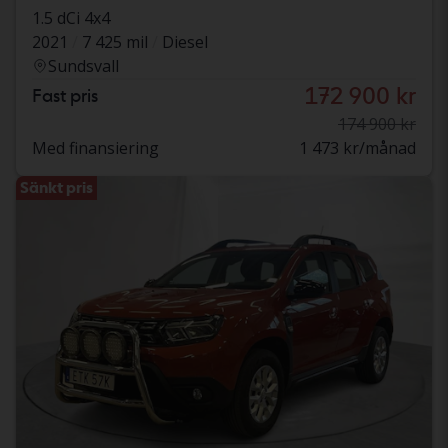
1.5 dCi 4x4
2021
7 425 mil
Diesel
Sundsvall
172 900 kr
Fast pris
174 900 kr
Med finansiering
1 473 kr/månad
Sänkt pris