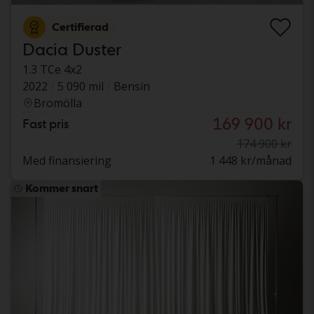
Certifierad
Dacia Duster
1.3 TCe 4x2
2022
5 090 mil
Bensin
Bromölla
169 900 kr
Fast pris
174 900 kr
Med finansiering
1 448 kr/månad
Kommer snart