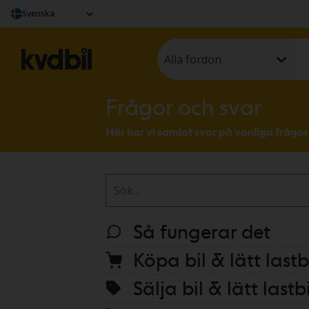
Svenska
Alla fordon
Frågor och svar
Här har vi samlat svar på vanliga frågor 
Så fungerar det
Köpa bil & lätt lastb
Hur fungerar Kvdbil?
Sälja bil & lätt lastbi
Hur blir jag medlem?
Hur köper jag en bil via Kvdbil?