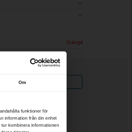
Stängd
Sälja bil
Om
Policys och villkor
andahålla funktioner för
eta vad bilen är värd?
n information från din enhet
Våra villkor
el på fordonet jag köpt efter
 tur kombinera informationen
Policy &
deras tjänster.