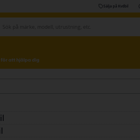
Sälja på Kvdbil
för att hjälpa dig
il
l