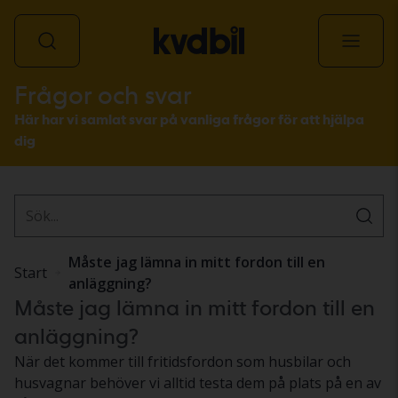
Frågor och svar
Alla fordon
Här har vi samlat svar på vanliga frågor för att hjälpa
dig
Måste jag lämna in mitt fordon till en
Start
anläggning?
Måste jag lämna in mitt fordon till en
anläggning?
När det kommer till fritidsfordon som husbilar och
husvagnar behöver vi alltid testa dem på plats på en av