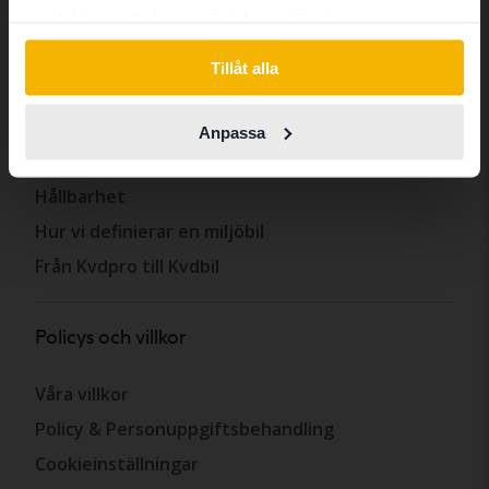
Om Kvdbil
samlat in när du har använt deras tjänster.
Switch to...
Om oss
Tillåt alla
Få vårt nyhetsbrev
Nyheter och guider
Anpassa
Frågor och svar
Hållbarhet
Hur vi definierar en miljöbil
Från Kvdpro till Kvdbil
Policys och villkor
Våra villkor
Policy & Personuppgiftsbehandling
Cookieinställningar