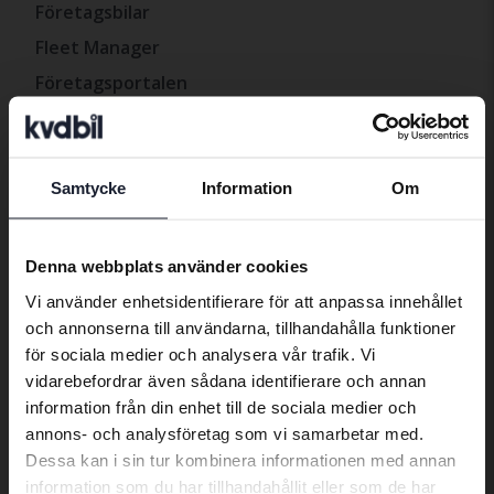
Företagsbilar
Fleet Manager
Företagsportalen
Avslutade försäljningar
Kontakt
Samtycke
Information
Om
Preferred language
Kontakta oss
We have detected that your browser
Denna webbplats använder cookies
Öppettider & Anläggningar
has other language preferences than
Vi använder enhetsidentifierare för att anpassa innehållet
Swedish. To better service our friends
Jobba hos oss
och annonserna till användarna, tillhandahålla funktioner
abroad we have an English language
Press
för sociala medier och analysera vår trafik. Vi
site (kvdcars.com) that contains all the
vidarebefordrar även sådana identifierare och annan
Reklamation
same vehicles and services.
information från din enhet till de sociala medier och
Visselblåsartjänst
annons- och analysföretag som vi samarbetar med.
Dessa kan i sin tur kombinera informationen med annan
Continue in Swedish
information som du har tillhandahållit eller som de har