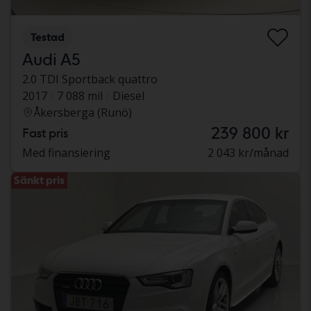
Testad
Audi A5
2.0 TDI Sportback quattro
2017
7 088 mil
Diesel
Åkersberga (Runö)
239 800 kr
Fast pris
Med finansiering
2 043 kr/månad
Sänkt pris