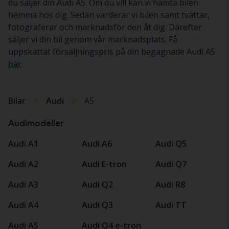
du säljer din Audi A5. Om du vill kan vi hämta bilen
hemma hos dig. Sedan värderar vi bilen samt tvättar,
fotograferar och marknadsför den åt dig. Därefter
säljer vi din bil genom vår marknadsplats. Få
uppskattat försäljningspris på din begagnade Audi A5
här
.
Bilar
Audi
A5
Audimodeller
Audi A1
Audi A6
Audi Q5
Audi A2
Audi E-tron
Audi Q7
Audi A3
Audi Q2
Audi R8
Audi A4
Audi Q3
Audi TT
Audi A5
Audi Q4 e-tron