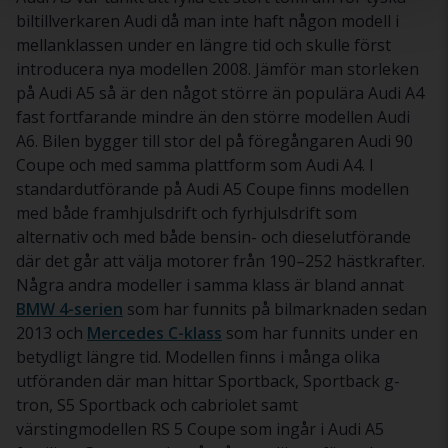
biltillverkaren Audi då man inte haft någon modell i
mellanklassen under en längre tid och skulle först
introducera nya modellen 2008. Jämför man storleken
på Audi A5 så är den något större än populära Audi A4
fast fortfarande mindre än den större modellen Audi
A6. Bilen bygger till stor del på föregångaren Audi 90
Coupe och med samma plattform som Audi A4. I
standardutförande på Audi A5 Coupe finns modellen
med både framhjulsdrift och fyrhjulsdrift som
alternativ och med både bensin- och dieselutförande
där det går att välja motorer från 190–252 hästkrafter.
Några andra modeller i samma klass är bland annat
BMW 4-serien
som har funnits på bilmarknaden sedan
2013 och
Mercedes C-klass
som har funnits under en
betydligt längre tid. Modellen finns i många olika
utföranden där man hittar Sportback, Sportback g-
tron, S5 Sportback och cabriolet samt
värstingmodellen RS 5 Coupe som ingår i Audi A5