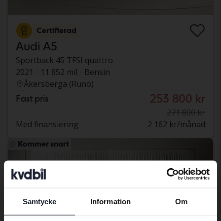
Certifierad
Audi A5
Sportback 45 TFSI quattro
2021
11 852 mil
Bensin
Åkersberga (Runö)
253 800 kr
Fast pris
271 800 kr
Med finansiering
2 162 kr/månad
Kommer snart
Samtycke
Information
Om
Preferred language