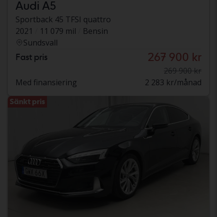
Audi A5
Sportback 45 TFSI quattro
2021
11 079 mil
Bensin
Sundsvall
267 900 kr
Fast pris
269 900 kr
Med finansiering
2 283 kr/månad
Sänkt pris