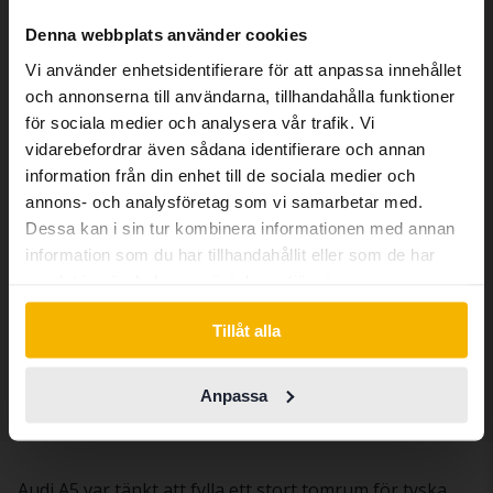
We have detected that your browser
Denna webbplats använder cookies
has other language preferences than
Vi använder enhetsidentifierare för att anpassa innehållet
Swedish. To better service our friends
och annonserna till användarna, tillhandahålla funktioner
abroad we have an English language
för sociala medier och analysera vår trafik. Vi
site (kvdcars.com) that contains all the
vidarebefordrar även sådana identifierare och annan
Testad
same vehicles and services.
information från din enhet till de sociala medier och
Audi A5
annons- och analysföretag som vi samarbetar med.
2.0 TDI Clean diesel Sportback quattro
Dessa kan i sin tur kombinera informationen med annan
Continue in Swedish
2015
19 131 mil
Diesel
information som du har tillhandahållit eller som de har
Bromölla
samlat in när du har använt deras tjänster.
Kommer snart
Utgångspris
Switch to...
Tillåt alla
En värdering av fordonet är på gång
Anpassa
Du ser nu 7 av 7 träffar
Audi A5 var tänkt att fylla ett stort tomrum för tyska