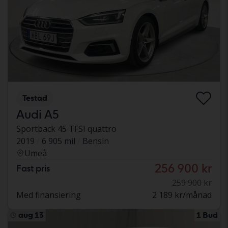
Testad
Audi A5
Sportback 45 TFSI quattro
2019
6 905 mil
Bensin
Umeå
256 900 kr
Fast pris
259 900 kr
Med finansiering
2 189 kr/månad
aug 13
1 Bud