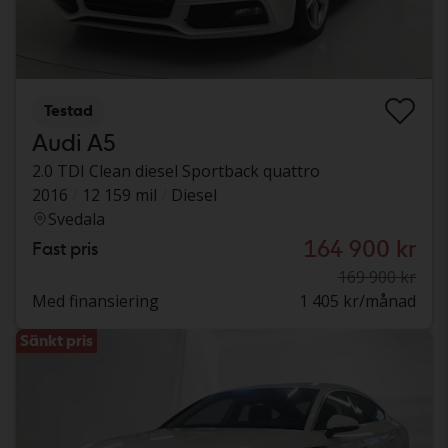
Testad
Audi A5
2.0 TDI Clean diesel Sportback quattro
2016
12 159 mil
Diesel
Svedala
164 900 kr
Fast pris
169 900 kr
Med finansiering
1 405 kr/månad
Sänkt pris