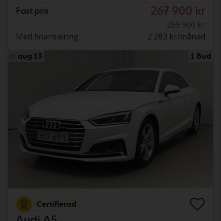
267 900 kr
Fast pris
269 900 kr
Med finansiering
2 283 kr/månad
aug 13
1 Bud
Certifierad
Audi A5