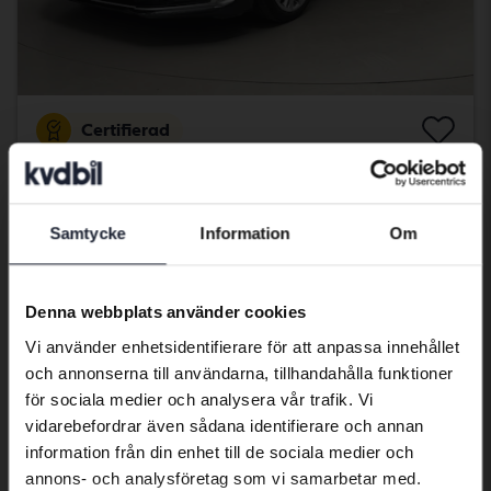
Certifierad
Audi A5
Sportback 45 TFSI quattro
2021
11 852 mil
Bensin
Samtycke
Information
Om
Åkersberga (Runö)
Preferred language
253 800 kr
Fast pris
We have detected that your browser
271 800 kr
Denna webbplats använder cookies
has other language preferences than
Med finansiering
2 162 kr/månad
Vi använder enhetsidentifierare för att anpassa innehållet
Swedish. To better service our friends
och annonserna till användarna, tillhandahålla funktioner
abroad we have an English language
aug 12
Ny!
för sociala medier och analysera vår trafik. Vi
site (kvdcars.com) that contains all the
vidarebefordrar även sådana identifierare och annan
same vehicles and services.
information från din enhet till de sociala medier och
annons- och analysföretag som vi samarbetar med.