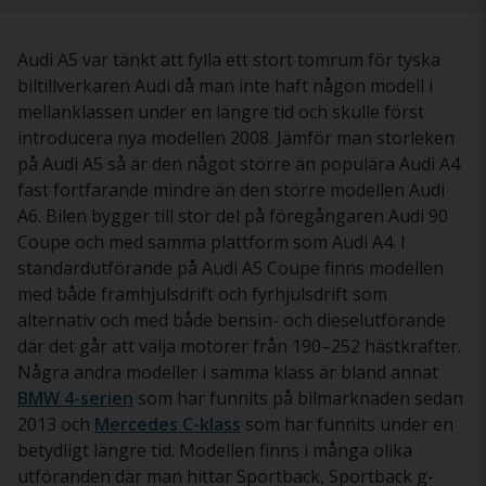
Audi A5 var tänkt att fylla ett stort tomrum för tyska
biltillverkaren Audi då man inte haft någon modell i
mellanklassen under en längre tid och skulle först
introducera nya modellen 2008. Jämför man storleken
på Audi A5 så är den något större än populära Audi A4
fast fortfarande mindre än den större modellen Audi
A6. Bilen bygger till stor del på föregångaren Audi 90
Coupe och med samma plattform som Audi A4. I
standardutförande på Audi A5 Coupe finns modellen
med både framhjulsdrift och fyrhjulsdrift som
alternativ och med både bensin- och dieselutförande
där det går att välja motorer från 190–252 hästkrafter.
Några andra modeller i samma klass är bland annat
BMW 4-serien
som har funnits på bilmarknaden sedan
2013 och
Mercedes C-klass
som har funnits under en
betydligt längre tid. Modellen finns i många olika
utföranden där man hittar Sportback, Sportback g-