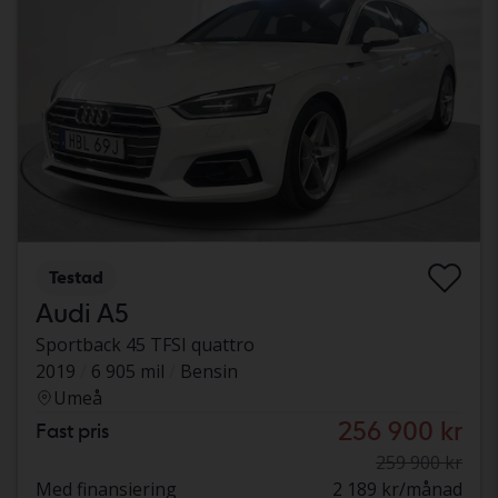
Testad
Audi A5
Sportback 45 TFSI quattro
2019
6 905 mil
Bensin
Umeå
256 900 kr
Fast pris
259 900 kr
Med finansiering
2 189 kr/månad