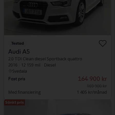
Testad
Audi A5
2.0 TDI Clean diesel Sportback quattro
2016
12 159 mil
Diesel
Svedala
164 900 kr
Fast pris
169 900 kr
Med finansiering
1 405 kr/månad
Sänkt pris