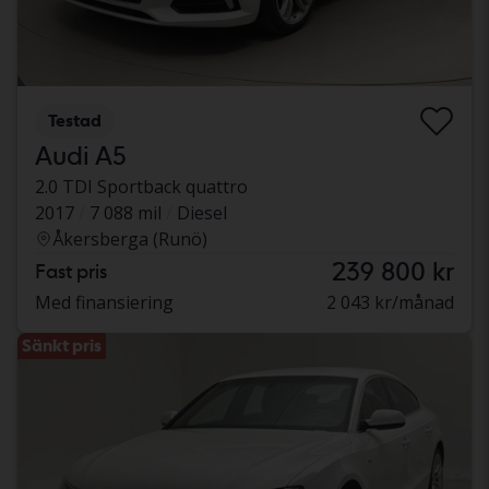
Testad
Audi A5
2.0 TDI Sportback quattro
2017
7 088 mil
Diesel
Åkersberga (Runö)
239 800 kr
Fast pris
Med finansiering
2 043 kr/månad
Sänkt pris