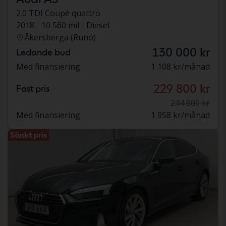
2.0 TDI Coupé quattro
2018
10 560 mil
Diesel
Åkersberga (Runö)
130 000 kr
Ledande bud
Med finansiering
1 108 kr/månad
229 800 kr
Fast pris
244 800 kr
Med finansiering
1 958 kr/månad
Sänkt pris