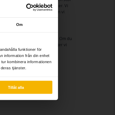
 testad av våra fordonstekniker. Vi
a ditt köp genom ett billån kan vi
Om
ffären när du säljer din Audi A5. Om du
dsför den åt dig. Därefter säljer vi
andahålla funktioner för
n information från din enhet
 tur kombinera informationen
deras tjänster.
Audi R8
Tillåt alla
Audi TT