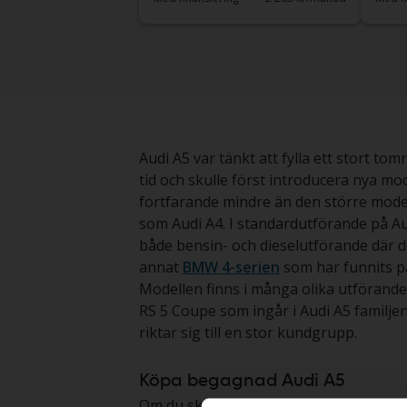
Audi A5 var tänkt att fylla ett stort t
tid och skulle först introducera nya mo
fortfarande mindre än den större model
som Audi A4. I standardutförande på Au
både bensin- och dieselutförande där d
annat
BMW 4-serien
som har funnits p
Modellen finns i många olika utförande
RS 5 Coupe som ingår i Audi A5 familjen
riktar sig till en stor kundgrupp.
Köpa begagnad Audi A5
Om du ska köpa en begagnad Audi A5 så ha