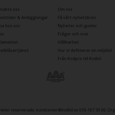
takta oss
Om oss
ettider & Anläggningar
Få vårt nyhetsbrev
ba hos oss
Nyheter och guider
ss
Frågor och svar
lamation
Hållbarhet
selblåsartjänst
Hur vi definierar en miljöbil
Från Kvdpro till Kvdbil
igheter reserverade. kundcenter@kvdbil.se 010-167 30 00. O