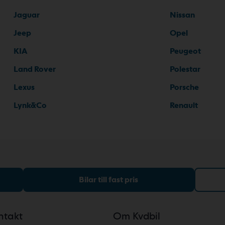
Jaguar
Nissan
Jeep
Opel
KIA
Peugeot
Land Rover
Polestar
Lexus
Porsche
Lynk&Co
Renault
Bilar till fast pris
ntakt
Om Kvdbil