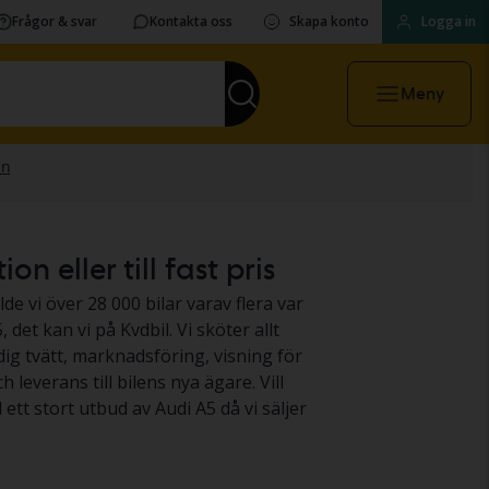
Frågor & svar
Kontakta oss
Skapa konto
Logga in
Meny
n eller till fast pris
lde vi över 28 000 bilar varav flera var
 det kan vi på Kvdbil. Vi sköter allt
dig tvätt, marknadsföring, visning för
leverans till bilens nya ägare. Vill
d ett stort utbud av Audi A5 då vi säljer