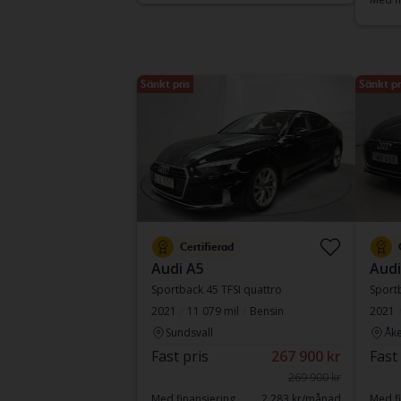
Sänkt pris
Sänkt pr
Certifierad
Audi A5
Audi
Sportback 45 TFSI quattro
Sportb
2021
11 079 mil
Bensin
2021
Sundsvall
Åke
Fast pris
267 900 kr
Fast
269 900 kr
Med finansiering
2 283 kr/månad
Med fi