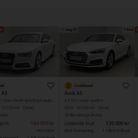
is
aug 13
1 Bud
S
ad
Certifierad
 A5
Audi A5
2.0 TDI Clean diesel Sportback quattro
2.0 TDI Coupé quattro
12 159 mil
Diesel
2018
10 560 mil
Diesel
dala
Åkersberga (Runö)
 pris
164 900 kr
Ledande bud
130 000 kr
169 900 kr
Med finansiering
1 108 kr/månad
nansiering
1 405 kr/månad