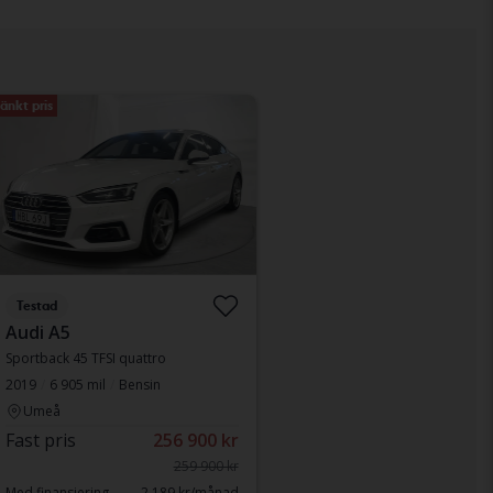
änkt pris
Testad
Audi A5
Sportback 45 TFSI quattro
2019
6 905 mil
Bensin
Umeå
Fast pris
256 900 kr
259 900 kr
Med finansiering
2 189 kr/månad