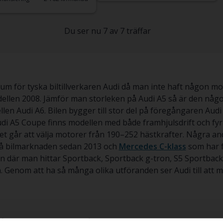
Du ser nu 7 av 7 träffar
omrum för tyska biltillverkaren Audi då man inte haft någon m
dellen 2008. Jämför man storleken på Audi A5 så är den någo
len Audi A6. Bilen bygger till stor del på föregångaren A
di A5 Coupe finns modellen med både framhjulsdrift och fyr
et går att välja motorer från 190–252 hästkrafter. Några an
å bilmarknaden sedan 2013 och
Mercedes C-klass
som har f
n där man hittar Sportback, Sportback g-tron, S5 Sportback
. Genom att ha så många olika utföranden ser Audi till att m
r du hittat rätt. Vi på Kvdbil har ett stort utbud av Audi A5 