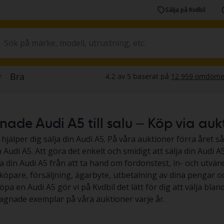
Sälja på Kvdbil
de Audi A5 till salu – Köp via auktio
 hjälper dig sälja din Audi A5. På våra auktioner förra året så
Audi A5. Att göra det enkelt och smidigt att sälja din Audi A5,
ja din Audi A5 från att ta hand om fordonstest, in- och utvän
köpare, försäljning, ägarbyte, utbetalning av dina pengar och 
köpa en Audi A5 gör vi på Kvdbil det lätt för dig att välja blan
gnade exemplar på våra auktioner varje år.