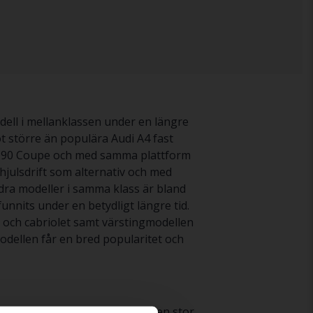
odell i mellanklassen under en längre
t större än populära Audi A4 fast
udi 90 Coupe och med samma plattform
hjulsdrift som alternativ och med
dra modeller i samma klass är bland
unnits under en betydligt längre tid.
 och cabriolet samt värstingmodellen
odellen får en bred popularitet och
till försäljning vilket ger dig en stor