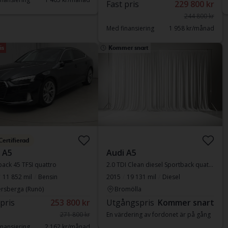
Fast pris
229 800 kr
244 800 kr
Med finansiering
1 958 kr/månad
is
Kommer snart
Certifierad
 A5
Audi A5
ack 45 TFSI quattro
2.0 TDI Clean diesel Sportback quattro
11 852 mil
Bensin
2015
19 131 mil
Diesel
rsberga (Runö)
Bromölla
 pris
253 800 kr
Utgångspris
Kommer snart
271 800 kr
En värdering av fordonet är på gång
nansiering
2 162 kr/månad