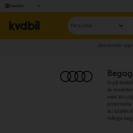
Svenska
Personbil
Begagna
Vi på Kvdbil
av modellen 
med att säl
potentiella 
du istället 
många bega