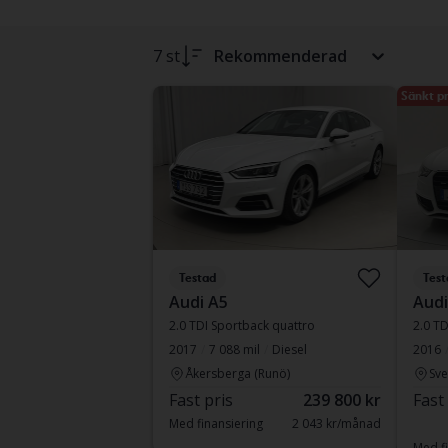
7 st
Rekommenderad
Sänkt pr
Testad
Test
Audi A5
Audi
2.0 TDI Sportback quattro
2017
7 088 mil
Diesel
2016
Åkersberga (Runö)
Sve
Fast pris
239 800 kr
Fast
Med finansiering
2 043 kr/månad
Med fi