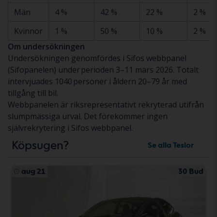
Män
4 %
42 %
22 %
2 %
Kvinnor
1 %
50 %
10 %
2 %
Om undersökningen
Undersökningen genomfördes i Sifos webbpanel
(Sifopanelen) under perioden 3–11 mars 2026. Totalt
intervjuades 1040 personer i åldern 20–79 år med
tillgång till bil.
Webbpanelen är riksrepresentativt rekryterad utifrån
slumpmässiga urval. Det förekommer ingen
självrekrytering i Sifos webbpanel.
Köpsugen?
Se alla Teslor
aug 21
30 Bud