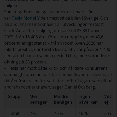
miljoner.
Samtidigt finns tydliga ljuspunkter. I mars i år
var
Tesla Model Y
den mest sålda bilen i Sverige. Och
på andrahandsmarknaden är utvecklingen fortsatt
stark. Antalet försäljningar ökade till 23 881 under
2025, från 16 406 året före – en uppgång med 45,6
procent, enligt statistik från Vroom. Även 2026 har
inletts positivt, där första kvartalet visar på över 1 400
fler sålda bilar än samma period i fjol, motsvarande en
ökning på 25 procent.
– Tesla har mött både kritik och hårdare konkurrens,
samtidigt som man haft färre modellnyheter på senare
tid. Ändå ser vi en fortsatt stark efterfrågan, särskilt på
andrahandsmarknaden, säger Daniel Odsberg.
Grupp
Mer
Mindre
Ingen
Vet
benägen
benägen
påverkan
ej
Totalt
2 %
46 %
16 %
2 %