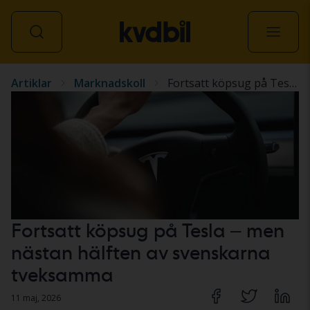
Artiklar
Marknadskoll
Fortsatt köpsug på Tesla – men nästan hälften av svenskarna tveksamma
Alla fordon
Fortsatt köpsug på Tesla – men
nästan hälften av svenskarna
tveksamma
11 maj, 2026