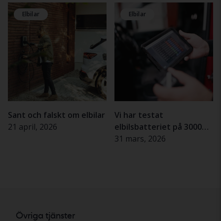
Elbilar
Elbilar
Sant och falskt om elbilar
Vi har testat
21 april, 2026
elbilsbatteriet på 3000
begagnade bilar – dessa
31 mars, 2026
märken håller bäst
Övriga tjänster