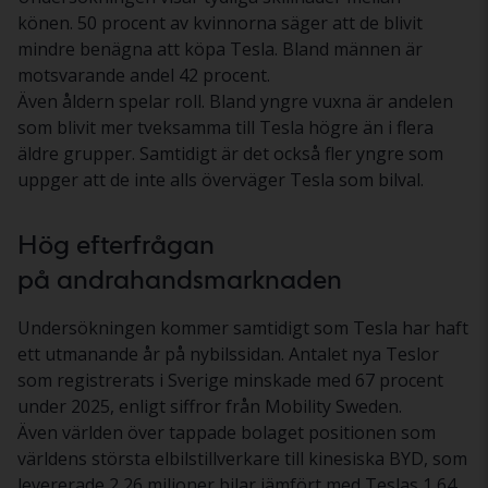
könen. 50 procent av kvinnorna säger att de blivit
mindre benägna att köpa Tesla. Bland männen är
motsvarande andel 42 procent.
Även åldern spelar roll. Bland yngre vuxna är andelen
som blivit mer tveksamma till Tesla högre än i flera
äldre grupper. Samtidigt är det också fler yngre som
uppger att de inte alls överväger Tesla som bilval.
Hög efterfrågan
på andrahandsmarknaden
Undersökningen kommer samtidigt som Tesla har haft
ett utmanande år på nybilssidan. Antalet nya Teslor
som registrerats i Sverige minskade med 67 procent
under 2025, enligt siffror från Mobility Sweden.
Även världen över tappade bolaget positionen som
världens största elbilstillverkare till kinesiska BYD, som
levererade 2,26 miljoner bilar jämfört med Teslas 1,64