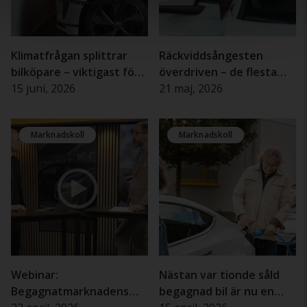
Klimatfrågan splittrar
Räckviddsångesten
bilköpare – viktigast för
överdriven – de flesta
kvinnor och äldre
15 juni, 2026
elbilsförare upplever
21 maj, 2026
sällan problem
Marknadskoll
Marknadskoll
Webinar:
Nästan var tionde såld
Begagnatmarknadens
begagnad bil är nu en