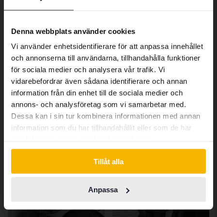
Preferred language
Med finansiering
3 790 kr/månad
We have detected that your browser
Denna webbplats använder cookies
has other language preferences than
Vi använder enhetsidentifierare för att anpassa innehållet
Swedish. To better service our friends
och annonserna till användarna, tillhandahålla funktioner
abroad we have an English language
för sociala medier och analysera vår trafik. Vi
site (kvdcars.com) that contains all the
Liknande artiklar
vidarebefordrar även sådana identifierare och annan
same vehicles and services.
information från din enhet till de sociala medier och
annons- och analysföretag som vi samarbetar med.
Dessa kan i sin tur kombinera informationen med annan
Continue in Swedish
Marknadskoll
VISA ALLA
information som du har tillhandahållit eller som de har
samlat in när du har använt deras tjänster.
Switch to...
Marknadskoll
Marknadskoll
Tillåt alla
Anpassa