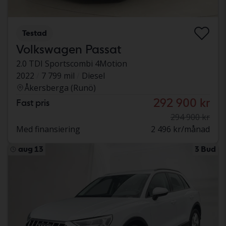
Testad
Volkswagen Passat
2.0 TDI Sportscombi 4Motion
2022
7 799 mil
Diesel
Åkersberga (Runö)
292 900 kr
Fast pris
294 900 kr
Med finansiering
2 496 kr/månad
aug 13
3 Bud