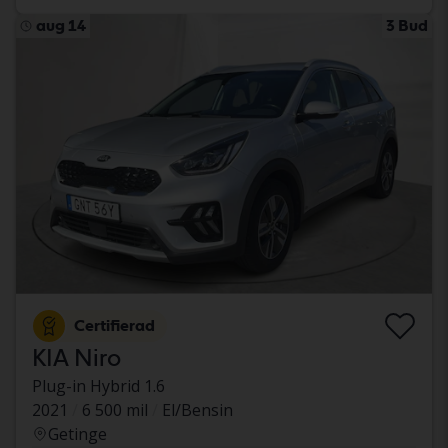
aug 14
3 Bud
Certifierad
KIA Niro
Plug-in Hybrid 1.6
2021
6 500 mil
El/Bensin
Getinge