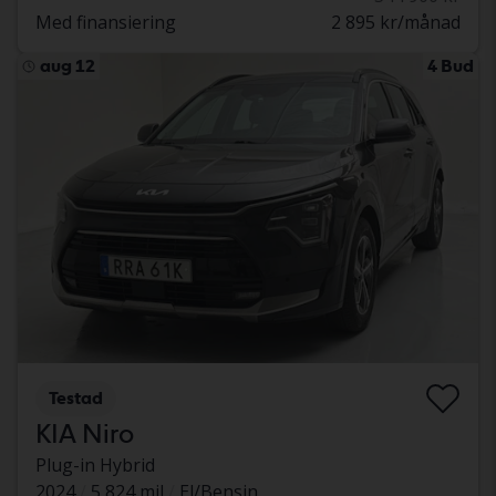
Med finansiering
2 895 kr/månad
aug 12
4 Bud
Testad
KIA Niro
Plug-in Hybrid
2024
5 824 mil
El/Bensin