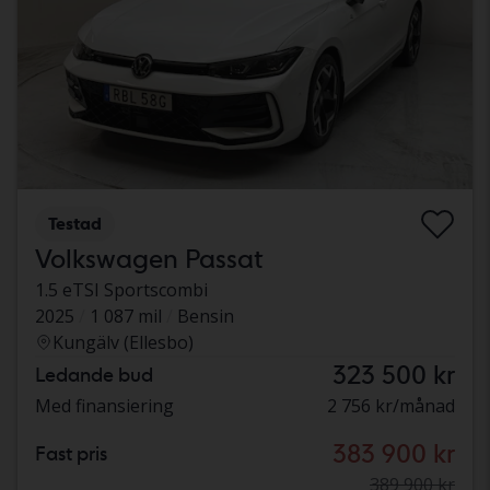
Testad
Volkswagen Passat
1.5 eTSI Sportscombi
2025
1 087 mil
Bensin
Kungälv (Ellesbo)
323 500 kr
Ledande bud
Med finansiering
2 756 kr/månad
383 900 kr
Fast pris
389 900 kr