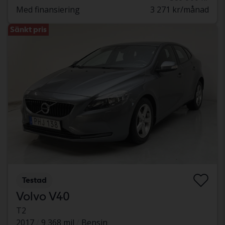
Med finansiering
3 271 kr/månad
Sänkt pris
Testad
Volvo V40
T2
2017
9 368 mil
Bensin