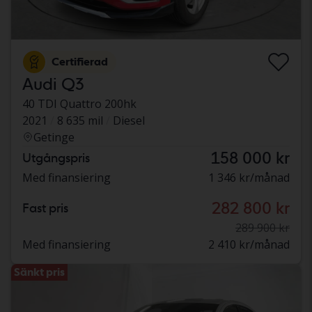
Certifierad
Audi Q3
40 TDI Quattro 200hk
2021
8 635 mil
Diesel
Getinge
158 000 kr
Utgångspris
Med finansiering
1 346 kr/månad
282 800 kr
Fast pris
289 900 kr
Med finansiering
2 410 kr/månad
Sänkt pris