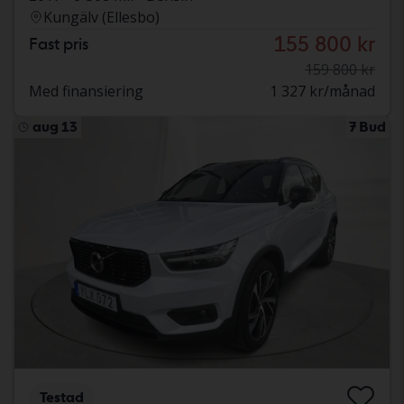
Kungälv (Ellesbo)
155 800 kr
Fast pris
159 800 kr
Med finansiering
1 327 kr/månad
aug 13
7 Bud
Testad