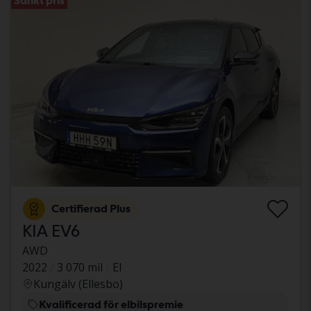
Sänkt pris
Certifierad Plus
KIA EV6
AWD
2022
3 070 mil
El
Kungälv (Ellesbo)
Kvalificerad för elbilspremie