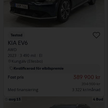
Testad
KIA EV6
AWD
2023
3 490 mil
El
Kungälv (Ellesbo)
Kvalificerad för elbilspremie
389 900 kr
Fast pris
394 900 kr
Med finansiering
3 322 kr/månad
aug 13
4 Bud