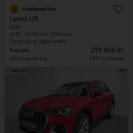
Certifierad Plus
Lexus UX
250h
2019
10 047 mil
El/Bensin
Linköping (Jägarvallen)
219 800 kr
Fast pris
Med finansiering
1 873 kr/månad
aug 12
Ny!