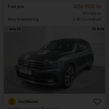
406 900 kr
Fast pris
409 900 kr
Med finansiering
3 467 kr/månad
aug 13
34 Bud
Certifierad