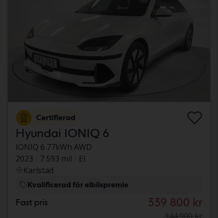
Certifierad
Hyundai IONIQ 6
IONIQ 6 77kWh AWD
2023
7 593 mil
El
Karlstad
Kvalificerad för elbilspremie
339 800 kr
Fast pris
344 900 kr