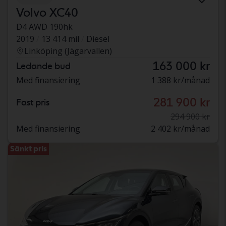
Volvo XC40
D4 AWD 190hk
2019
13 414 mil
Diesel
Linköping (Jägarvallen)
163 000 kr
Ledande bud
Med finansiering
1 388 kr/månad
281 900 kr
Fast pris
294 900 kr
Med finansiering
2 402 kr/månad
Sänkt pris