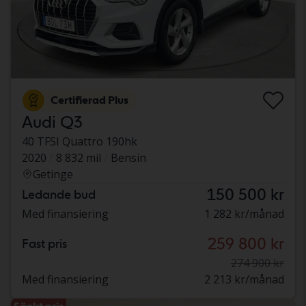
Certifierad Plus
Audi Q3
40 TFSI Quattro 190hk
2020
8 832 mil
Bensin
Getinge
150 500 kr
Ledande bud
Med finansiering
1 282 kr/månad
259 800 kr
Fast pris
274 900 kr
Med finansiering
2 213 kr/månad