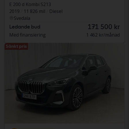
E 200 d Kombi S213
2019
11 826 mil
Diesel
Svedala
171 500 kr
Ledande bud
Med finansiering
1 462 kr/månad
Sänkt pris