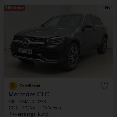
Sänkt pris
Ny!
Certifierad
Mercedes GLC
300 e 4MATIC X253
2022
9 223 mil
El/Bensin
Åkersberga (Runö)