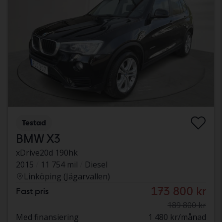
Testad
BMW X3
xDrive20d 190hk
2015
11 754 mil
Diesel
Linköping (Jägarvallen)
173 800 kr
Fast pris
189 800 kr
Med finansiering
1 480 kr/månad