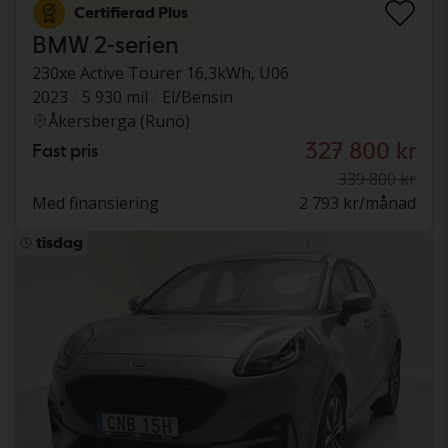
Certifierad Plus
BMW 2-serien
230xe Active Tourer 16,3kWh, U06
2023
5 930 mil
El/Bensin
Åkersberga (Runö)
327 800 kr
Fast pris
339 800 kr
Med finansiering
2 793 kr/månad
tisdag