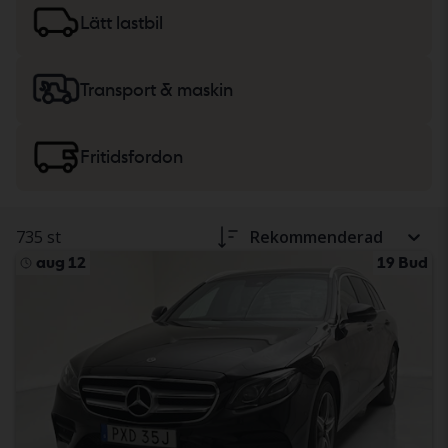
lätta lastbilar
eller
maskiner, tunga lastbilar
och
Lätt lastbil
fritidsfordon.
Transport & maskin
Fritidsfordon
735 st
Rekommenderad
aug 12
19 Bud