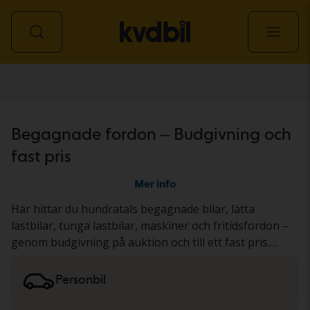
Alla fordon
Begagnade fordon – Budgivning och
fast pris
Mer info
Här hittar du hundratals begagnade bilar, lätta
lastbilar, tunga lastbilar, maskiner och fritidsfordon –
genom budgivning på auktion och till ett fast pris.
Fordonet har antingen genomgått vårt gedigna KVD-
test eller dokumenterats utifrån ett standardiserat
Personbil
protokoll. Resultatet presenterar vi i
fordonsbeskrivningen. Läs mer om att köpa
bilar och