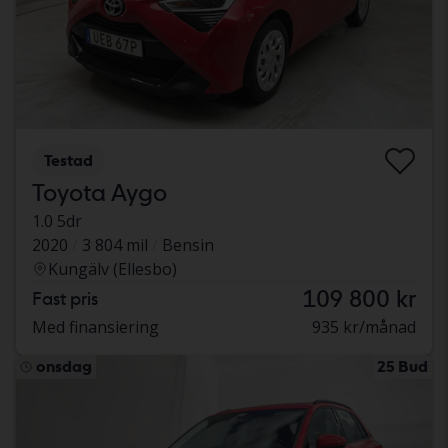
Testad
Toyota Aygo
1.0 5dr
2020
3 804 mil
Bensin
Kungälv (Ellesbo)
109 800 kr
Fast pris
Med finansiering
935 kr/månad
onsdag
25 Bud