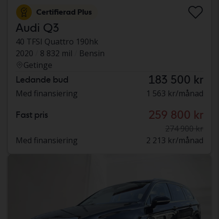
Certifierad Plus
Audi Q3
40 TFSI Quattro 190hk
2020
8 832 mil
Bensin
Getinge
183 500 kr
Ledande bud
Med finansiering
1 563 kr/månad
259 800 kr
Fast pris
274 900 kr
Med finansiering
2 213 kr/månad