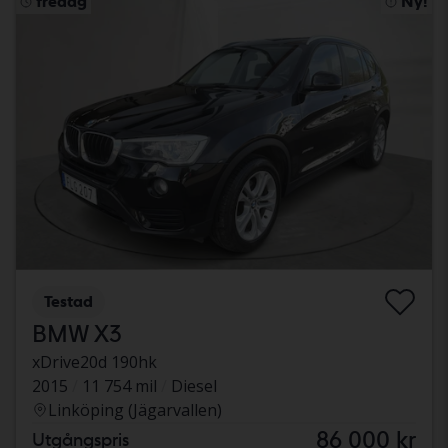
fredag
Ny!
Testad
BMW X3
xDrive20d 190hk
2015
11 754 mil
Diesel
Linköping (Jägarvallen)
86 000 kr
Utgångspris