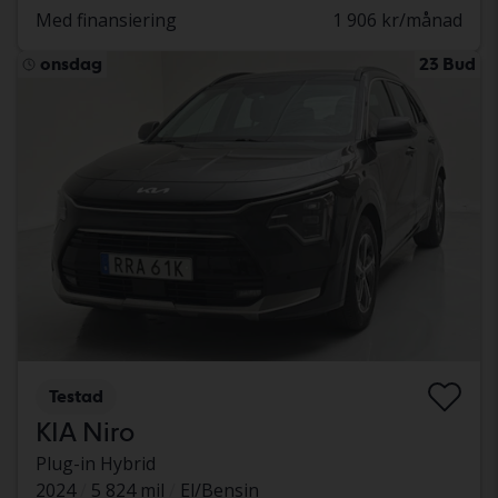
Med finansiering
1 906 kr/månad
onsdag
23 Bud
Testad
KIA Niro
Plug-in Hybrid
2024
5 824 mil
El/Bensin