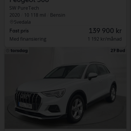
SW PureTech
2020
10 118 mil
Bensin
Svedala
139 900 kr
Fast pris
Med finansiering
1 192 kr/månad
torsdag
27 Bud