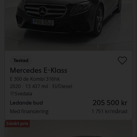
Testad
Mercedes E-Klass
E 300 de Kombi 316hk
2020
13 437 mil
El/Diesel
Svedala
205 500 kr
Ledande bud
Med finansiering
1 751 kr/månad
Sänkt pris