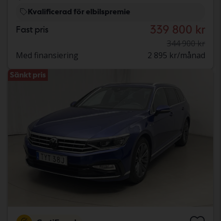
Kvalificerad för elbilspremie
339 800 kr
Fast pris
344 900 kr
Med finansiering
2 895 kr/månad
Sänkt pris