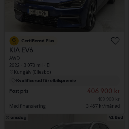
Certifierad Plus
KIA EV6
AWD
2022
3 070 mil
El
Kungälv (Ellesbo)
Kvalificerad för elbilspremie
406 900 kr
Fast pris
409 900 kr
Med finansiering
3 467 kr/månad
onsdag
41 Bud