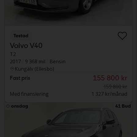
Testad
Volvo V40
T2
2017
9 368 mil
Bensin
Kungälv (Ellesbo)
155 800 kr
Fast pris
159 800 kr
Med finansiering
1 327 kr/månad
onsdag
41 Bud