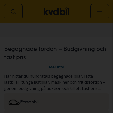
Alla fordon
Begagnade fordon – Budgivning och
fast pris
Mer info
Här hittar du hundratals begagnade bilar, lätta
lastbilar, tunga lastbilar, maskiner och fritidsfordon –
genom budgivning på auktion och till ett fast pris.
Fordonet har antingen genomgått vårt gedigna KVD-
test eller dokumenterats utifrån ett standardiserat
Personbil
protokoll. Resultatet presenterar vi i
fordonsbeskrivningen. Läs mer om att köpa
bilar och