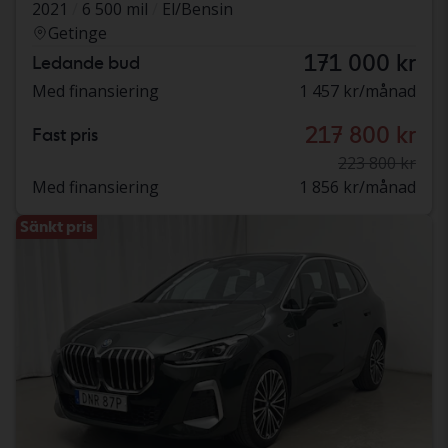
2021
6 500 mil
El/Bensin
Getinge
171 000 kr
Ledande bud
Med finansiering
1 457 kr/månad
217 800 kr
Fast pris
223 800 kr
Med finansiering
1 856 kr/månad
Sänkt pris