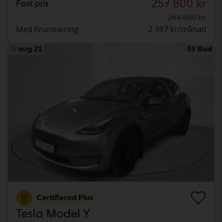
257 800 kr
Fast pris
264 800 kr
Med finansiering
2 197 kr/månad
aug 21
39 Bud
Certifierad Plus
Tesla Model Y