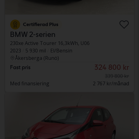
Certifierad Plus
BMW 2-serien
230xe Active Tourer 16,3kWh, U06
2023
5 930 mil
El/Bensin
Åkersberga (Runö)
324 800 kr
Fast pris
339 800 kr
Med finansiering
2 767 kr/månad