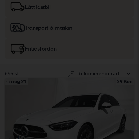
lätta lastbilar
eller
maskiner, tunga lastbilar
och
Lätt lastbil
fritidsfordon.
Transport & maskin
Fritidsfordon
696 st
Rekommenderad
aug 21
29 Bud