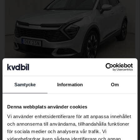
Certifierad Plus
Samtycke
Information
Om
Preferred language
KIA Sportage
PHEV AWD
We have detected that your browser
Denna webbplats använder cookies
2025
4 794 mil
El/Bensin
has other language preferences than
Åkersberga (Runö)
Vi använder enhetsidentifierare för att anpassa innehållet
Swedish. To better service our friends
315 500 kr
Ledande bud
och annonserna till användarna, tillhandahålla funktioner
abroad we have an English language
för sociala medier och analysera vår trafik. Vi
Med finansiering
2 688 kr/månad
site (kvdcars.com) that contains all the
vidarebefordrar även sådana identifierare och annan