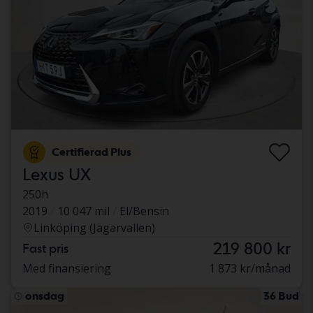
Certifierad Plus
Lexus UX
250h
2019
10 047 mil
El/Bensin
Linköping (Jägarvallen)
219 800 kr
Fast pris
Med finansiering
1 873 kr/månad
onsdag
36 Bud