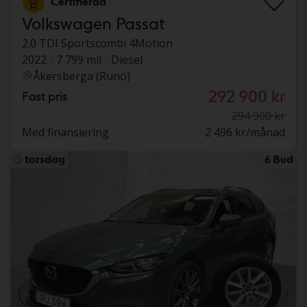
Certifierad
Volkswagen Passat
2.0 TDI Sportscombi 4Motion
2022
7 799 mil
Diesel
Åkersberga (Runö)
292 900 kr
Fast pris
294 900 kr
Med finansiering
2 496 kr/månad
torsdag
6 Bud