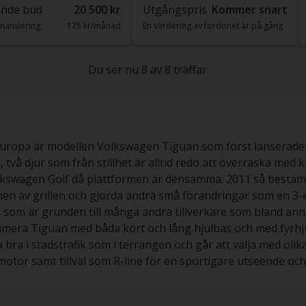
nde bud
20 500 kr
Utgångspris
Kommer snart
nansiering
175 kr/månad
En värdering av fordonet är på gång
Du ser nu 8 av 8 träffar
 Europa är modellen Volkswagen Tiguan som först lanserad
 två djur som från stillhet är alltid redo att överraska med 
lkswagen Golf då plattformen är densamma. 2011 så bestäm
en av grillen och gjorda andra små förändringar som en 3-e
B som är grunden till många andra tillverkare som bland anna
numera Tiguan med båda kort och lång hjulbas och med fyrhju
a bra i stadstrafik som i terrängen och går att välja med olik
DI motor samt tillval som R-line för en sportigare utseende oc