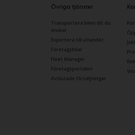
Övriga tjänster
Ko
Transportera bilen dit du
Kon
önskar
Öpp
Exportera till utlandet
Job
Företagsbilar
Pre
Fleet Manager
Rek
Företagsportalen
Vis
Avslutade försäljningar