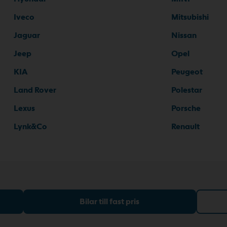
Iveco
Mitsubishi
Jaguar
Nissan
Jeep
Opel
KIA
Peugeot
Land Rover
Polestar
Lexus
Porsche
Lynk&Co
Renault
Bilar till fast pris