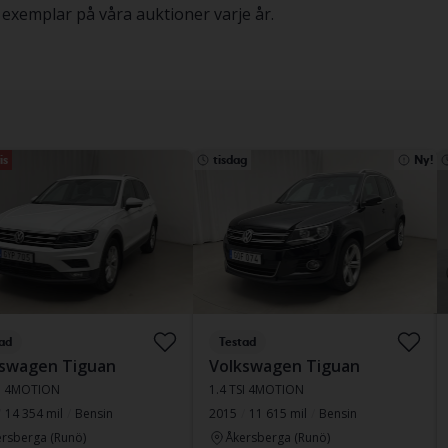
xemplar på våra auktioner varje år.
is
tisdag
Ny!
ad
Testad
kswagen Tiguan
Volkswagen Tiguan
SI 4MOTION
1.4 TSI 4MOTION
14 354 mil
Bensin
2015
11 615 mil
Bensin
rsberga (Runö)
Åkersberga (Runö)