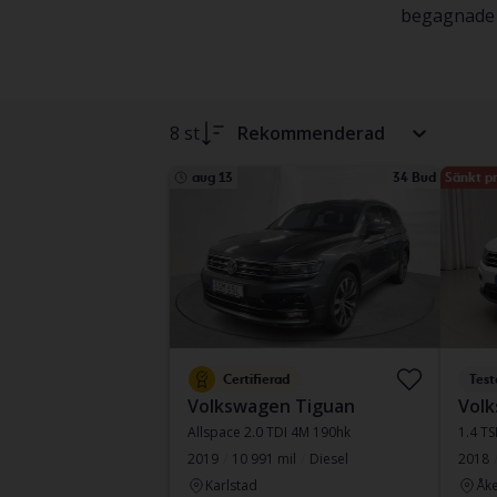
begagnade e
8 st
Rekommenderad
aug 13
34 Bud
Sänkt pr
Certifierad
Test
Volkswagen Tiguan
Vol
Allspace 2.0 TDI 4M 190hk
1.4 T
2019
10 991 mil
Diesel
2018
Karlstad
Åke