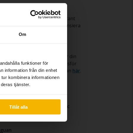
bud av Volkswagen Tiguan till
na dig trygg i att den är noggrant
 i lugn och ro. Om du vill finansiera
Om
d om hela affären när du säljer din
ttar, fotograferar och marknadsför
andahålla funktioner för
 din begagnade Volkswagen Tiguan
här
.
n information från din enhet
 tur kombinera informationen
deras tjänster.
aigo
Volkswagen T-Roc
Tillåt alla
-Cross
iguan