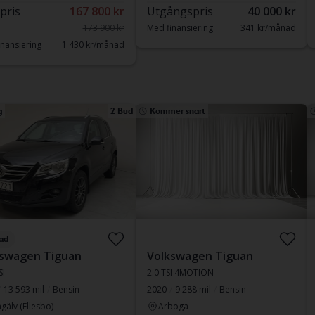
 pris
167 800 kr
Utgångspris
40 000 kr
173 900 kr
Med finansiering
341 kr/månad
nansiering
1 430 kr/månad
g
2 Bud
Kommer snart
ad
kswagen Tiguan
Volkswagen Tiguan
SI
2.0 TSI 4MOTION
13 593 mil
Bensin
2020
9 288 mil
Bensin
gälv (Ellesbo)
Arboga