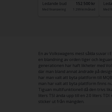
Ledande bud
152 500 kr
Leda
Med finansiering
1 299 kr/månad
Med fi
En av Volkswagens mest sålda suvar i
en blandning av orden tiger och leguan,
generationen har haft likheter med Vo
där man bland annat ändrade på design
har man valt att byta plattform till MQ
man har valt att byta plattform finns 
Tiguan multifunktionell då den trivs lik
liters TSI ända upp till en 2.0 liters T
sticker ut från mängden.