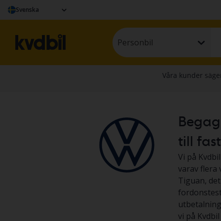
Svenska
Personbil
Begagn
till fas
Vi på Kvdbi
varav flera
Tiguan, det
fordonstest
utbetalning
vi på Kvdbil