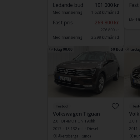
Ledande bud
191 000 kr
Fast
Med finansiering
1 628 kr/månad
Med fi
Fast pris
269 800 kr
276 800 kr
Med finansiering
2 299 kr/månad
Idag 08:00
30 Bud
tisda
Testad
Test
Volkswagen Tiguan
Vol
2.0 TDI 4MOTION 190hk
2.0 TF
2017
13 132 mil
Diesel
2011
Åkersberga (Runö)
Kun