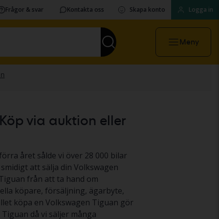
Frågor & svar
Kontakta oss
Skapa konto
Logga in
Meny
öp via auktion eller
örra året sålde vi över 28 000 bilar
 smidigt att sälja din Volkswagen
n Tiguan från att ta hand om
ella köpare, försäljning, ägarbyte,
stället köpa en Volkswagen Tiguan gör
en Tiguan då vi säljer många