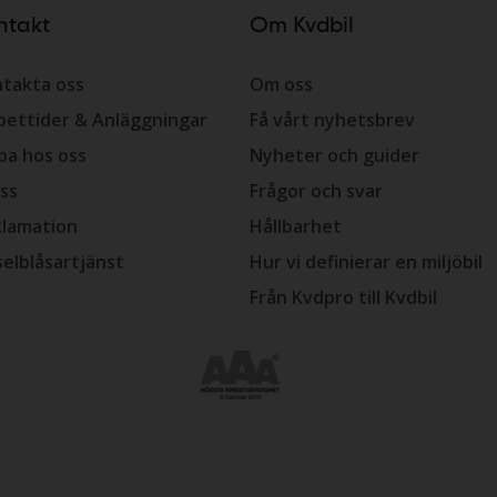
ntakt
Om Kvdbil
takta oss
Om oss
ettider & Anläggningar
Få vårt nyhetsbrev
ba hos oss
Nyheter och guider
ss
Frågor och svar
lamation
Hållbarhet
selblåsartjänst
Hur vi definierar en miljöbil
Från Kvdpro till Kvdbil