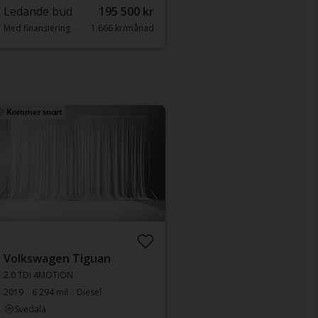
Ledande bud
195 500 kr
Med finansiering
1 666 kr/månad
Kommer snart
Volkswagen Tiguan
2.0 TDI 4MOTION
2019
6 294 mil
Diesel
Svedala